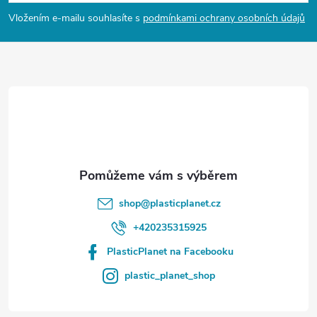
p
Vložením e-mailu souhlasíte s
podmínkami ochrany osobních údajů
a
t
í
shop
@
plasticplanet.cz
+420235315925
PlasticPlanet na Facebooku
plastic_planet_shop