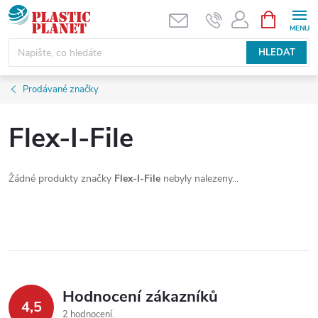
Přejít
NÁKUPNÍ
KOŠÍK
na
obsah
HLEDAT
Prodávané značky
Flex-I-File
Žádné produkty značky
Flex-I-File
nebyly nalezeny...
Hodnocení zákazníků
4,5
2 hodnocení