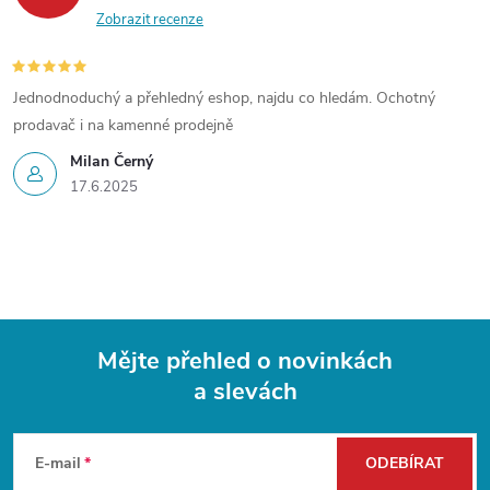
Zobrazit recenze
Jednodnoduchý a přehledný eshop, najdu co hledám. Ochotný
prodavač i na kamenné prodejně
Milan Černý
17.6.2025
Mějte přehled o novinkách
a slevách
Z
á
E-mail
ODEBÍRAT