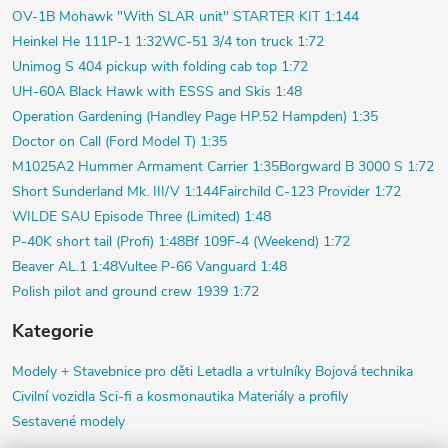
OV-1B Mohawk "With SLAR unit" STARTER KIT 1:144
Heinkel He 111P-1 1:32
WC-51 3/4 ton truck 1:72
Unimog S 404 pickup with folding cab top 1:72
UH-60A Black Hawk with ESSS and Skis 1:48
Operation Gardening (Handley Page HP.52 Hampden) 1:35
Doctor on Call (Ford Model T) 1:35
M1025A2 Hummer Armament Carrier 1:35
Borgward B 3000 S 1:72
Short Sunderland Mk. III/V 1:144
Fairchild C-123 Provider 1:72
WILDE SAU Episode Three (Limited) 1:48
P-40K short tail (Profi) 1:48
Bf 109F-4 (Weekend) 1:72
Beaver AL.1 1:48
Vultee P-66 Vanguard 1:48
Polish pilot and ground crew 1939 1:72
Kategorie
Modely +
Stavebnice pro děti
Letadla a vrtulníky
Bojová technika
Civilní vozidla
Sci-fi a kosmonautika
Materiály a profily
Sestavené modely