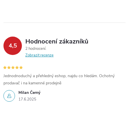
d
á
a
n
k
c
o
í
v
Hodnocení zákazníků
4,5
á
p
2 hodnocení
n
Zobrazit recenze
r
í
v
Jednodnoduchý a přehledný eshop, najdu co hledám. Ochotný
k
prodavač i na kamenné prodejně
Milan Černý
y
17.6.2025
v
ý