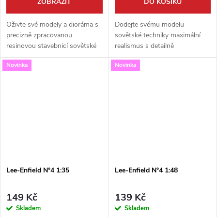
ZOBRAZIT
DO KOŠÍKU
Oživte své modely a dioráma s
Dodejte svému modelu
precizně zpracovanou
sovětské techniky maximální
resinovou stavebnicí sovětské
realismus s detailně
radiostanice R-123. Tento
zpracovanou radiostanicí R-
Novinka
Novinka
detailní model v měřítku 1:48
123 od značky Firma49. Tato
od výrobce Firma49
resinová sada v měřítku 1:35 je
představuje ikonický...
ideálním doplňkem...
Lee-Enfield N°4 1:35
Lee-Enfield N°4 1:48
149 Kč
139 Kč
Skladem
Skladem