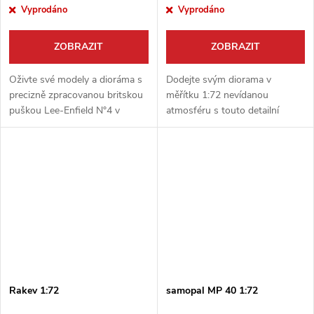
Vyprodáno
Vyprodáno
ZOBRAZIT
ZOBRAZIT
Oživte své modely a dioráma s
Dodejte svým diorama v
precizně zpracovanou britskou
měřítku 1:72 nevídanou
puškou Lee-Enfield N°4 v
atmosféru s touto detailní
měřítku 1:72. Tento detailní
sadou rakve a pohřebních
doplněk od výrobce Firma49 je
věnců od značky Firma49.
ideální pro figurky vojáků z...
Tento unikátní doplněk je ideální
pro historické,...
Rakev 1:72
samopal MP 40 1:72