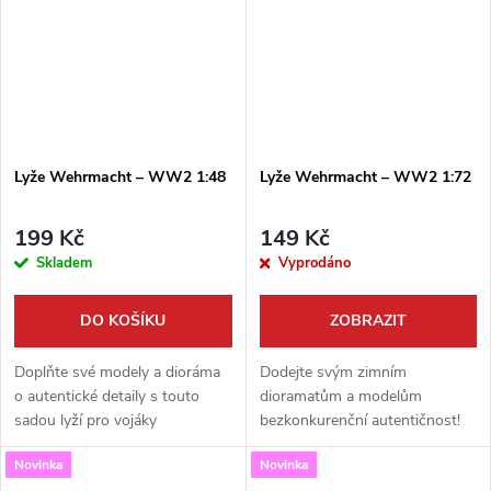
Lyže Wehrmacht – WW2 1:48
Lyže Wehrmacht – WW2 1:72
199 Kč
149 Kč
Skladem
Vyprodáno
DO KOŠÍKU
ZOBRAZIT
Doplňte své modely a dioráma
Dodejte svým zimním
o autentické detaily s touto
dioramatům a modelům
sadou lyží pro vojáky
bezkonkurenční autentičnost!
Wehrmachtu z období druhé
Tato sada obsahuje detailně
Novinka
Novinka
světové války. Sada od výrobce
zpracované lyže a hůlky, které