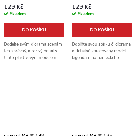
129 Kč
129 Kč
Skladem
Skladem
DO KOŠÍKU
DO KOŠÍKU
Dodejte svým diorama scénám
Doplňte svou sbírku či diorama
ten správný, mrazivý detail s
o detailně zpracovaný model
tímto plastikovým modelem
legendárního německého
rakve v měřítku 1:72 od
samopalu MP 40 v měřítku
Firma49. Tento detailní doplněk
1:72. Tento resinový doplněk od
je ideální pro historické,
značky Firma49 je ideální pro...
fantasy...
samopal MP 40 1:48
samopal MP 40 1:35