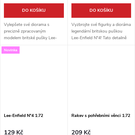
DO KOŠÍKU
DO KOŠÍKU
Vylepšete své diorama s
Vyzbrojte své figurky a dioráma
precizně zpracovaným
legendární britskou puškou
modelem britské pušky Lee-
Lee-Enfield N°4! Tato detailně
Enfield N°4 v měřítku 1:35 od
zpracovaná stavebnice v
Novinka
výrobce Firma49. Tento detailní
měřítku 1:48 od firmy Firma49
doplněk je ideální pro figurky a
přináší ikonickou zbraň 2....
vojenskou...
Lee-Enfield N°4 1:72
Rakev s pohřebními věnci 1:72
129 Kč
209 Kč