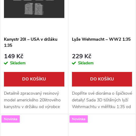
ů
ů
Kanystr 20l – USA v držáku
Lyže Wehrmacht – WW2 1:35
1:35
149 Kč
229 Kč
Skladem
Skladem
DO KOŠÍKU
DO KOŠÍKU
Detailně zpracovaný resinový
Doplňte své dioráma o špičkové
model amerického 20litrového
detaily! Sada 3D tištěných lyží
kanystru v držáku od výrobce
Wehrmachtu v měřítku 1:35 od
Firma49. Tato sada v měřítku
značky Firma49 je ideálním
Novinka
Novinka
1:35 je ideálním doplňkem pro
doplňkem pro vaše figurky a
vylepšení vašich modelů...
scény ze zimní fronty druhé...