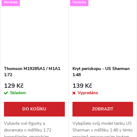
Novinka
Novinka
Stavebnice od firmy Firma49
Gun“. Tato precizní stavebnice
nabízí precizní zpracování
od firmy Firma49 v měřítku
legendární...
1:48 je ideálním...
Thomson M19285A1 / M1A1
Kryt periskopu - US Sherman
1:72
1:48
129 Kč
139 Kč
Skladem
Vyprodáno
DO KOŠÍKU
ZOBRAZIT
Vybavte své figurky a
Vylepšete svůj model tanku US
dioramata v měřítku 1:72
Sherman v měřítku 1:48 s tímto
legendárním americkým
precizně zpracovaným krytem