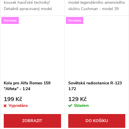
kousek hasičské techniky!
model legendárního amerického
Detailně zpracovaný model
skútru Cushman - model 39
legendárního amerického
(ver.B) v měřítku 1:72. Tato
Novinka
Novinka
skútru Cushman - model 32 v
stavebnice od firmy Firma49
červeném provedení pro
zachycuje ikonický dopravní...
hasičské sbory....
Kola pro Alfa Romeo 159
Sovětská radiostanice R-123
"Alfeta" - 1:24
1:72
199 Kč
129 Kč
Vyprodáno
Skladem
ZOBRAZIT
DO KOŠÍKU