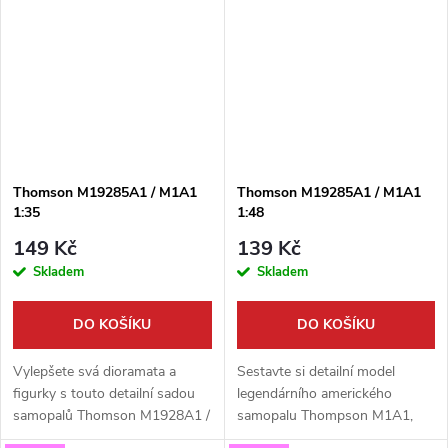
Firma49 v měřítku 1:48,
používaly jednotky
vyrobená...
Wehrmachtu během 2.
světové...
Thomson M19285A1 / M1A1
Thomson M19285A1 / M1A1
1:35
1:48
149 Kč
139 Kč
Skladem
Skladem
DO KOŠÍKU
DO KOŠÍKU
Vylepšete svá dioramata a
Sestavte si detailní model
figurky s touto detailní sadou
legendárního amerického
samopalů Thomson M1928A1 /
samopalu Thompson M1A1,
M1A1 v měřítku 1:35.
známého také jako „Tommy