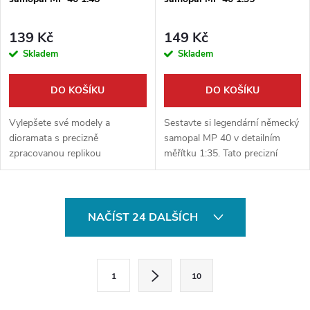
139 Kč
149 Kč
Skladem
Skladem
DO KOŠÍKU
DO KOŠÍKU
Vylepšete své modely a
Sestavte si legendární německý
dioramata s precizně
samopal MP 40 v detailním
zpracovanou replikou
měřítku 1:35. Tato precizní
legendárního německého
stavebnice od firmy Firma49
samopalu MP 40. Tento detailní
přináší ikonickou zbraň druhé
model v měřítku 1:48 od
světové války přímo na váš...
O
výrobce Firma49 dodá vaší
NAČÍST 24 DALŠÍCH
sbírce...
v
l
S
1
10
t
á
r