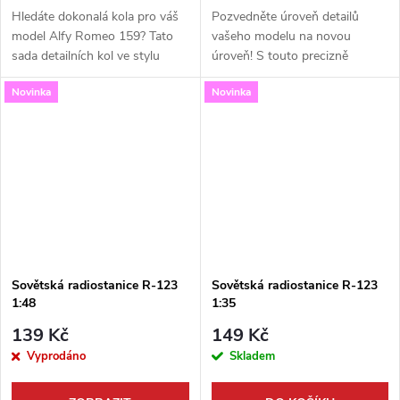
Hledáte dokonalá kola pro váš
Pozvedněte úroveň detailů
model Alfy Romeo 159? Tato
vašeho modelu na novou
sada detailních kol ve stylu
úroveň! S touto precizně
"Alfeta" od Firma49 v měřítku
zpracovanou sovětskou
Novinka
Novinka
1:24 je přesně to, co
radiostanicí R-123 v měřítku
potřebujete pro dosažení
1:72 od Firma49 dodáte svému
maximálního...
tanku či obrněnému...
Sovětská radiostanice R-123
Sovětská radiostanice R-123
1:48
1:35
139 Kč
149 Kč
Vyprodáno
Skladem