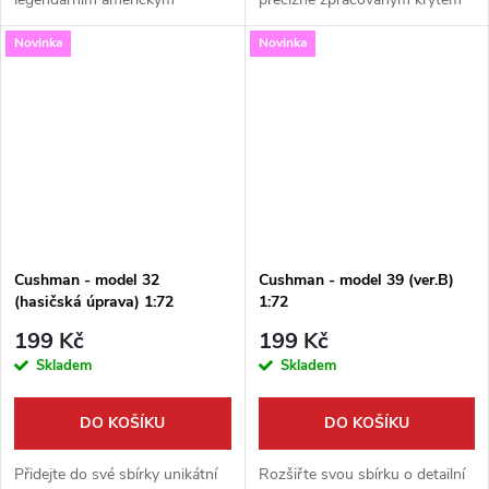
samopalem! Tento vysoce
periskopu od značky Firma49.
Novinka
Novinka
detailní model Thomson
Tento detailní díl z 3D tisku
M19285A1 / M1A1 od značky
dodá vašemu modelu novou...
Firma49 přináší
bezkonkurenční...
Cushman - model 32
Cushman - model 39 (ver.B)
(hasičská úprava) 1:72
1:72
199 Kč
199 Kč
Skladem
Skladem
DO KOŠÍKU
DO KOŠÍKU
Přidejte do své sbírky unikátní
Rozšiřte svou sbírku o detailní