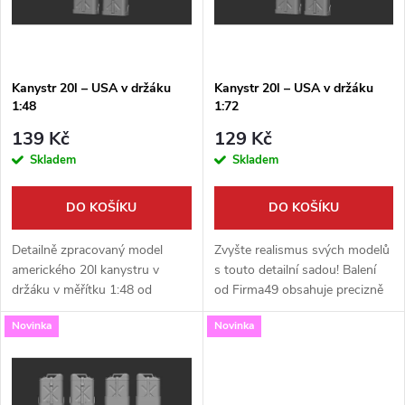
n
i
í
s
p
Kanystr 20l – USA v držáku
Kanystr 20l – USA v držáku
1:48
1:72
p
r
139 Kč
129 Kč
r
Skladem
Skladem
o
o
DO KOŠÍKU
DO KOŠÍKU
d
d
Detailně zpracovaný model
Zvyšte realismus svých modelů
u
amerického 20l kanystru v
s touto detailní sadou! Balení
držáku v měřítku 1:48 od
od Firma49 obsahuje precizně
u
výrobce Firma49. Tento
zpracovaný americký 20l
k
Novinka
Novinka
doplněk je ideální pro zvýšení
kanystr v držáku v měřítku
k
realismu vašich vojenských
1:72. Ideální doplněk pro
t
modelů a...
vojenskou...
t