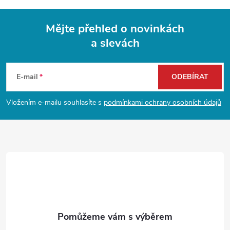
p
i
Mějte přehled o novinkách
s
a slevách
Z
u
á
E-mail
ODEBÍRAT
p
Vložením e-mailu souhlasíte s
podmínkami ochrany osobních údajů
a
t
í