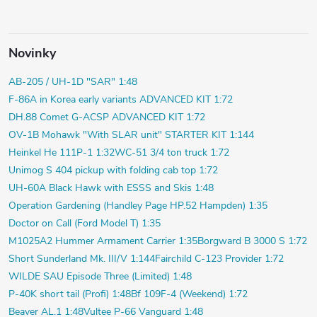
Novinky
AB-205 / UH-1D "SAR" 1:48
F-86A in Korea early variants ADVANCED KIT 1:72
DH.88 Comet G-ACSP ADVANCED KIT 1:72
OV-1B Mohawk "With SLAR unit" STARTER KIT 1:144
Heinkel He 111P-1 1:32
WC-51 3/4 ton truck 1:72
Unimog S 404 pickup with folding cab top 1:72
UH-60A Black Hawk with ESSS and Skis 1:48
Operation Gardening (Handley Page HP.52 Hampden) 1:35
Doctor on Call (Ford Model T) 1:35
M1025A2 Hummer Armament Carrier 1:35
Borgward B 3000 S 1:72
Short Sunderland Mk. III/V 1:144
Fairchild C-123 Provider 1:72
WILDE SAU Episode Three (Limited) 1:48
P-40K short tail (Profi) 1:48
Bf 109F-4 (Weekend) 1:72
Beaver AL.1 1:48
Vultee P-66 Vanguard 1:48