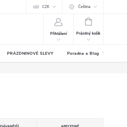
at?
Kontakty
Hodnocení obchodu
CZK
Čeština
NÁKUPNÍ
KOŠÍK
Prázdný košík
Přihlášení
PRÁZDNINOVÉ SLEVY
Poradna a Blog
Reg
ODÁVANĚJŠÍ
ABECEDNĚ