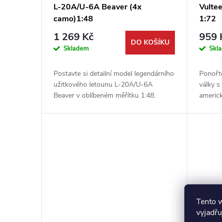
L-20A/U-6A Beaver (4x
Vulte
camo)1:48
1:72
1 269 Kč
959 
DO KOŠÍKU
Skladem
Skl
Postavte si detailní model legendárního
Ponořte
užitkového letounu L-20A/U-6A
války 
Beaver v oblíbeném měřítku 1:48.
americ
Kvalitní stavebnice od výrobce Dora
Vultee 
Wings nabízí vysokou úroveň detailů,...
Tato šp
Tento 
vyjadřu