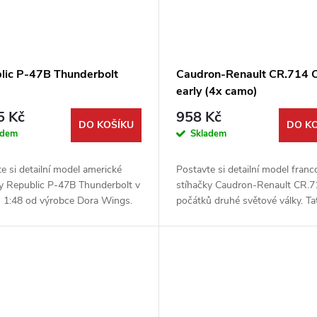
lic P-47B Thunderbolt
Caudron-Renault CR.714 
early (4x camo)
5 Kč
958 Kč
DO KOŠÍKU
DO K
adem
Skladem
e si detailní model americké
Postavte si detailní model fran
ky Republic P-47B Thunderbolt v
stíhačky Caudron-Renault CR.7
u 1:48 od výrobce Dora Wings.
počátků druhé světové války. Ta
avebnice zachycuje ranou verzi
precizní stavebnice od firmy Do
rního "Juga", který se...
Wings v měřítku 1:48 obsahuje..