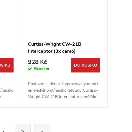
Curtiss-Wright CW-21B
Interceptor (3x camo)
928 Kč
OŠÍKU
DO KOŠÍKU
Skladem
Postavte si detailně zpracovaný model
tíhacího
amerického stíhacího letounu Curtiss-
A
Wright CW-21B Interceptor v měřítku
 Wings.
1:48. Tato stavebnice od firmy Dora
...
Wings vám umožní sestavit...