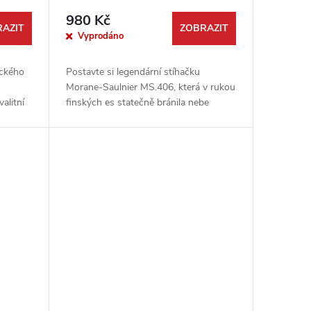
980 Kč
AZIT
ZOBRAZIT
Vyprodáno
ického
Postavte si legendární stíhačku
Morane-Saulnier MS.406, která v rukou
alitní
finských es statečně bránila nebe
ngs
během Zimní války. Tato detailní
...
stavebnice v oblíbeném měřítku 1:48
od...