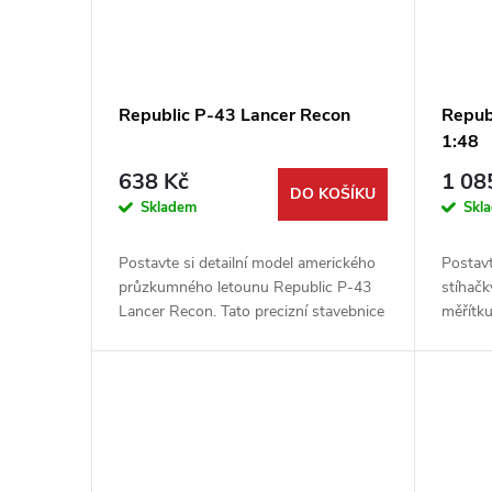
Republic P-43 Lancer Recon
Repub
1:48
638 Kč
1 08
DO KOŠÍKU
Skladem
Skl
Postavte si detailní model amerického
Postavt
průzkumného letounu Republic P-43
stíhač
Lancer Recon. Tato precizní stavebnice
měřítk
od firmy Dora Wings v měřítku 1:48 je
Tato st
skvělou volbou pro všechny...
legendá