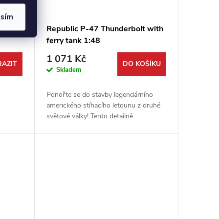
asím
rsonic
Republic P-47 Thunderbolt with
ferry tank 1:48
1 071 Kč
AZIT
DO KOŠÍKU
Skladem
Ponořte se do stavby legendárního
amerického stíhacího letounu z druhé
světové války! Tento detailně
zpracovaný model Republic P-47
Thunderbolt v měřítku 1:48 od výrobce
Dora...