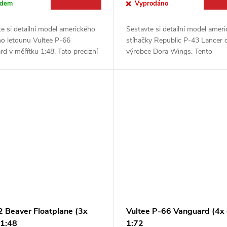
Vyprodáno
adem
Sestavte si detailní model ameri
e si detailní model amerického
stíhačky Republic P-43 Lancer 
ho letounu Vultee P-66
výrobce Dora Wings. Tento
d v měřítku 1:48. Tato precizní
přechodový typ mezi P-35 a
nice od renomovaného výrobce
legendárním P-47 Thunderbolt v
ngs potěší každého...
ve své době...
 Beaver Floatplane (3x
Vultee P-66 Vanguard (4x
1:48
1:72