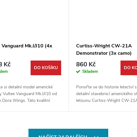
e Vanguard Mk.I/J10 (4x
Curtiss-Wright CW-21A
)
Demonstrator (3x camo)
8 Kč
860 Kč
DO KOŠÍKU
DO K
adem
Skladem
e si detailní model americké
Ponořte se do historie letectví s
y Vultee Vanguard Mk.I/J10 od
detailní stavebnicí amerického s
 Dora Wings. Tato kvalitní
letounu Curtiss-Wright CW-21
ice v měřítku 1:72 obsahuje
Demonstrator od výrobce Dora
tané díly a umožňuje výběr...
Tento unikátní model představuje
S