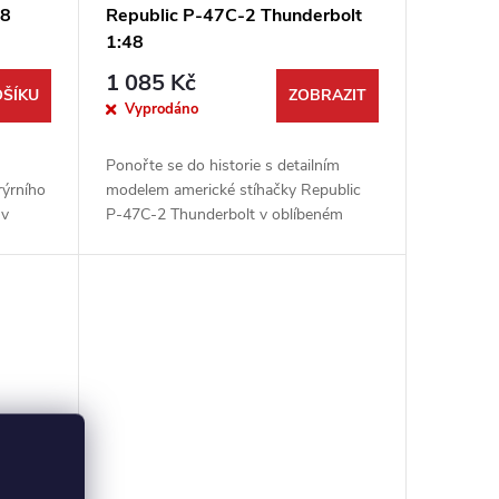
48
Republic P-47C-2 Thunderbolt
1:48
1 085 Kč
OŠÍKU
ZOBRAZIT
Vyprodáno
Ponořte se do historie s detailním
rýrního
modelem americké stíhačky Republic
 v
P-47C-2 Thunderbolt v oblíbeném
robce
měřítku 1:48. Stavebnice od
ušky...
renomované značky Dora Wings
zachycuje ranou...