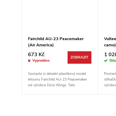
Fairchild AU-23 Peacemaker
Vulte
(Air America)
camo
673 Kč
1 02
ZOBRAZIT
Vyprodáno
Skl
Sestavte si detailní plastikový model
Postavt
letounu Fairchild AU-23 Peacemaker
stíhačk
od výrobce Dora Wings. Tato
výrobce
stavebnice vám umožní vytvořit stroj v
stavebn
unikátním zbarvení tajné letecké...
fotolep
O