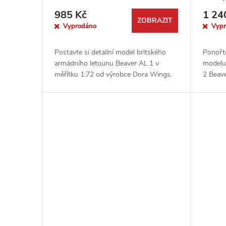
985 Kč
1 24
ZOBRAZIT
Vyprodáno
Vyp
Postavte si detailní model britského
Ponořte
armádního letounu Beaver AL.1 v
modelu
měřítku 1:72 od výrobce Dora Wings.
2 Beav
Tato prémiová stavebnice obsahuje díly
1:48. T
pro sestavení jednoho modelu a...
umožní 