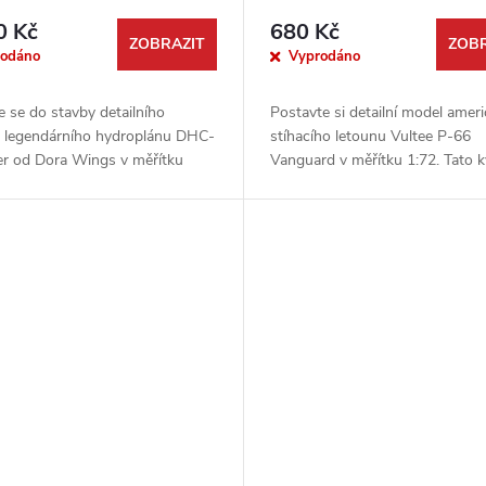
0 Kč
680 Kč
ZOBRAZIT
ZOBR
rodáno
Vyprodáno
 se do stavby detailního
Postavte si detailní model amer
 legendárního hydroplánu DHC-
stíhacího letounu Vultee P-66
er od Dora Wings v měřítku
Vanguard v měřítku 1:72. Tato kv
ato prémiová stavebnice vám
stavebnice od výrobce Dora Wi
postavit si ikonický letoun ve...
obsahuje fotoleptané díly a nabízí