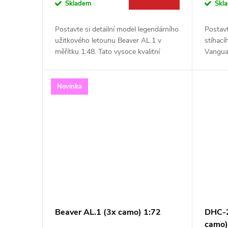
o
Skladem
Skl
u
d
Postavte si detailní model legendárního
Postavt
k
užitkového letounu Beaver AL.1 v
stíhací
u
měřítku 1:48. Tato vysoce kvalitní
Vanguar
stavebnice od firmy Dora Wings
staveb
t
přináší ikonický stroj britského...
Dora Wi
k
Novinka
ů
t
ů
Beaver AL.1 (3x camo) 1:72
DHC-2
camo)