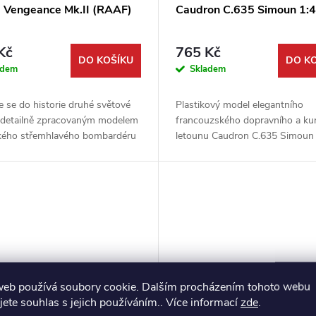
e Vengeance Mk.II (RAAF)
Caudron C.635 Simoun 1:
Kč
765 Kč
DO KOŠÍKU
DO K
adem
Skladem
 se do historie druhé světové
Plastikový model elegantního
s detailně zpracovaným modelem
francouzského dopravního a ku
kého střemhlavého bombardéru
letounu Caudron C.635 Simoun
Vengeance Mk.II v měřítku 1:72.
měřítku 1:48. Stavebnice od vý
ičková stavebnice od...
Dora Wings potěší všechny fano
web používá soubory cookie. Dalším procházením tohoto webu
jete souhlas s jejich používáním.. Více informací
zde
.