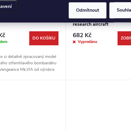
avení
Odmítnout
Souhl
e Venegeance Mk.I/IA (4x
Fairey Delta 2 British supe
)
research aircraft
Kč
682 Kč
DO KOŠÍKU
ZOBR
adem
Vyprodáno
e si detailně zpracovaný model
kého střemhlavého bombardéru
 Vengeance Mk.I/IA od výrobce
ngs. Tato stavebnice v měřítku
niká kvalitním...