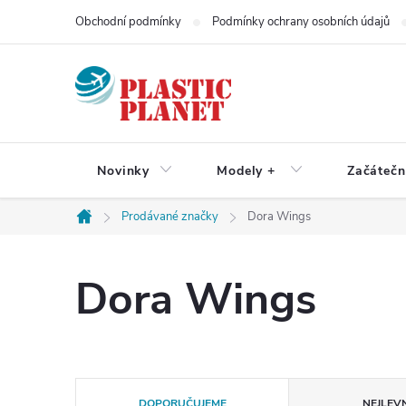
Přejít
Obchodní podmínky
Podmínky ochrany osobních údajů
na
obsah
Novinky
Modely +
Začátečn
Prodávané značky
Dora Wings
Domů
Dora Wings
Ř
DOPORUČUJEME
NEJLEVN