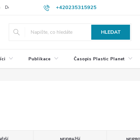
+420235315925
Dodací a platební podmínky
Podmínky vrácení peněz
Jak objedn
shop@plasticplanet.cz
HLEDAT
íci
Publikace
Časopis Plastic Planet
ĚJŠÍ
NEJDRAŽŠÍ
NEJPR