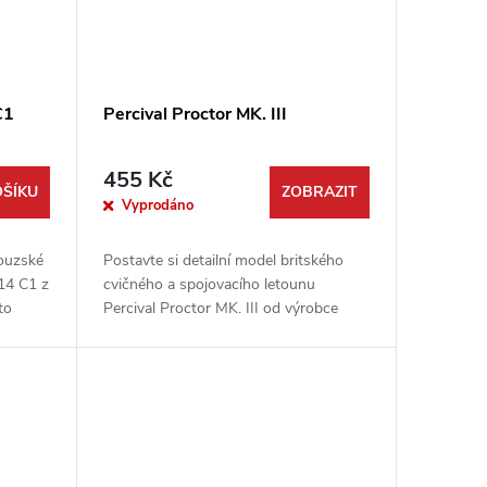
C1
Percival Proctor MK. III
455 Kč
OŠÍKU
ZOBRAZIT
Vyprodáno
couzské
Postavte si detailní model britského
14 C1 z
cvičného a spojovacího letounu
to
Percival Proctor MK. III od výrobce
ra
Dora Wings. Tato precizní stavebnice v
.
měřítku 1:48 zachycuje elegantní...