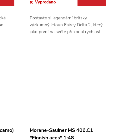
Vyprodáno
cké
Postavte si legendární britský
od
výzkumný letoun Fairey Delta 2, který
jako první na světě překonal rychlost
1000 mil za hodinu! Detailně
ynikal
zpracovaná stavebnice od Dora Wings
v...
 camo)
Morane-Saulner MS 406.C1
"Finnish aces" 1:48