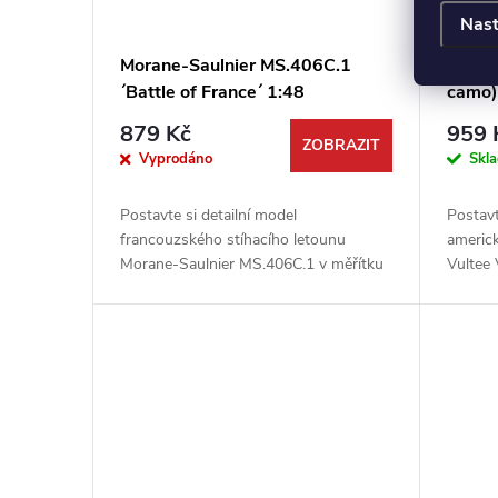
Nast
Morane-Saulnier MS.406C.1
Vulte
´Battle of France´ 1:48
camo
879 Kč
959 
ZOBRAZIT
Vyprodáno
Skl
Postavte si detailní model
Postavt
francouzského stíhacího letounu
americ
Morane-Saulnier MS.406C.1 v měřítku
Vultee
1:48. Tato špičková stavebnice od firmy
Dora Wi
Dora Wings vás přenese přímo do
1:72 vy
srdce...