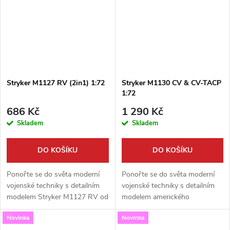
Stryker M1127 RV (2in1) 1:72
Stryker M1130 CV & CV-TACP
1:72
686 Kč
1 290 Kč
Skladem
Skladem
DO KOŠÍKU
DO KOŠÍKU
Ponořte se do světa moderní
Ponořte se do světa moderní
vojenské techniky s detailním
vojenské techniky s detailním
modelem Stryker M1127 RV od
modelem amerického
Border Model. Tato stavebnice
obrněného vozidla Stryker
Novinka
Novinka
v měřítku 1:72 vám nabízí
M1130 od Border Model. Tato