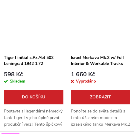
možnost postavit hned dvě
precizní stavebnice v měřítku
varianty...
1:72 vám dává na...
Tiger I initial s.Pz.Abt 502
Israel Merkava Mk.2 w/ Full
Leningrad 1942 1:72
Interior & Workable Tracks
1:35
598 Kč
1 660 Kč
Skladem
Vyprodáno
DO KOŠÍKU
ZOBRAZIT
Postavte si legendární německý
Ponořte se do světa detailů s
tank Tiger I v jeho úplně první
tímto úžasným modelem
produkční verzi! Tento špičkový
izraelského tanku Merkava Mk.2
model od Border Model v
od Border Model v měřítku