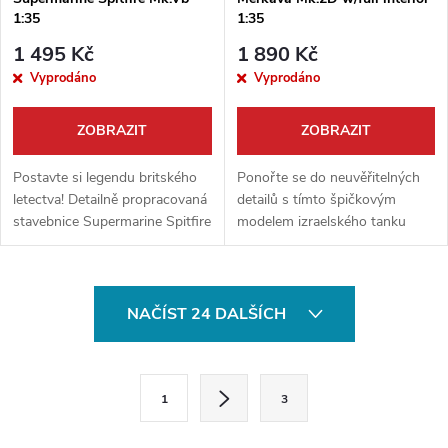
1:35
1:35
1 495 Kč
1 890 Kč
Vyprodáno
Vyprodáno
ZOBRAZIT
ZOBRAZIT
Postavte si legendu britského
Ponořte se do neuvěřitelných
letectva! Detailně propracovaná
detailů s tímto špičkovým
stavebnice Supermarine Spitfire
modelem izraelského tanku
Mk.Vb od výrobce Border
Merkava Mk.2D od Border
Model v netradičním měřítku
Model v měřítku 1:35. Tato
1:35. Tento model je skvělou...
prémiová stavebnice posouvá
O
hranice...
NAČÍST 24 DALŠÍCH
v
l
S
1
3
t
á
r