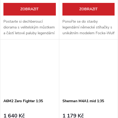
ZOBRAZIT
ZOBRAZIT
Postavte si dechberoucí
Ponořte se do stavby
diorama s velitelským můstkem
legendární německé stíhačky s
a částí letové paluby legendární
unikátním modelem Focke-Wulf
japonské letadlové lodi Akagi.
Fw190A-8 od Border Model v
Tato exkluzivní stavebnice od
neobvyklém měřítku 1:35. Tato
Border Model v obřím měřítku...
detailně zpracovaná stavebnice
„4 v 1“...
A6M2 Zero Fighter 1:35
Sherman M4A1 mid 1:35
1 640 Kč
1 179 Kč