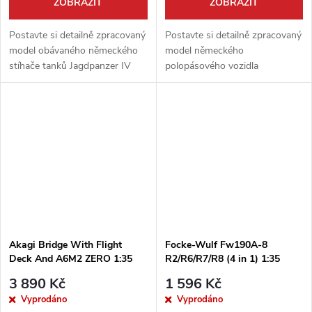
ZOBRAZIT
ZOBRAZIT
Postavte si detailně zpracovaný
Postavte si detailně zpracovaný
model obávaného německého
model německého
stíhače tanků Jagdpanzer IV
polopásového vozidla
L/70 (V) v měřítku 1:35. Tato
Sd.Kfz.251/22 ´Pakwagen´ v
špičková stavebnice od Border
měřítku 1:35. Tato špičková
Model nabízí nekompromisní...
stavebnice od Border Model
vám umožní sestavit...
Akagi Bridge With Flight
Focke-Wulf Fw190A-8
Deck And A6M2 ZERO 1:35
R2/R6/R7/R8 (4 in 1) 1:35
3 890 Kč
1 596 Kč
Vyprodáno
Vyprodáno