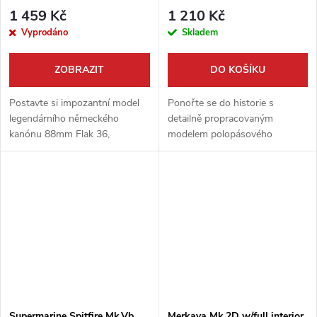
1 459 Kč
1 210 Kč
Vyprodáno
Skladem
ZOBRAZIT
DO KOŠÍKU
Postavte si impozantní model
Ponořte se do historie s
legendárního německého
detailně propracovaným
kanónu 88mm Flak 36,
modelem polopásového
tentokrát v unikátní konfiguraci
transportéru Sd.Kfz.251/1
na těžkém železničním vagónu
Ausf.D od Border Model. Tato
Ssys. Tato vysoce detailní
prémiová stavebnice v měřítku
stavebnice od...
1:35 přináší ikonické...
Supermarine Spitfire Mk.Vb
Merkava Mk.2D w/full interior