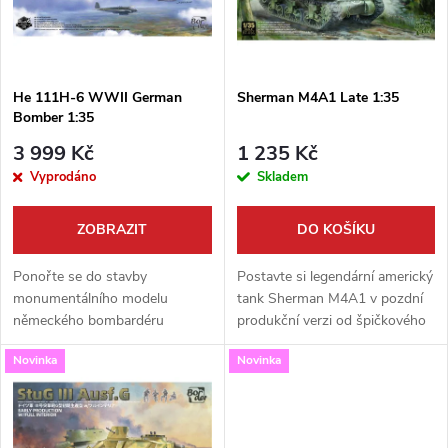
n
i
í
s
p
He 111H-6 WWII German
Sherman M4A1 Late 1:35
Bomber 1:35
p
r
3 999 Kč
1 235 Kč
r
Vyprodáno
Skladem
o
o
ZOBRAZIT
DO KOŠÍKU
d
d
Ponořte se do stavby
Postavte si legendární americký
u
monumentálního modelu
tank Sherman M4A1 v pozdní
německého bombardéru
produkční verzi od špičkového
u
Heinkel He 111H-6 v
výrobce Border Model! Tato
k
Novinka
Novinka
nevídaném měřítku 1:35. Tato
vysoce detailní stavebnice v
k
prémiová stavebnice od Border
měřítku 1:35 je perfektní
t
Model vás ohromí svou
volbou...
t
velikostí a...