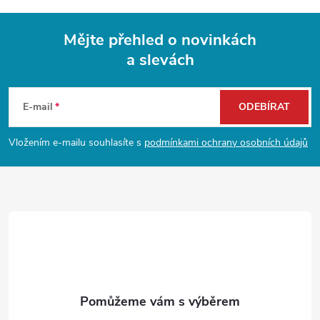
p
i
Mějte přehled o novinkách
s
a slevách
Z
u
á
E-mail
ODEBÍRAT
p
Vložením e-mailu souhlasíte s
podmínkami ochrany osobních údajů
a
t
í