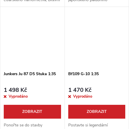
loď Yamato! Tato prémiová
bombardéru Nakajima B5N2
stavebnice od Border Model v
´Kate´ v unikátním měřítku 1:35.
měřítku 1:350 přináší
Tento špičkový kit od Border
neuvěřitelnou úroveň...
Model vám umožní...
Junkers Ju 87 D5 Stuka 1:35
Bf109 G-10 1:35
1 498 Kč
1 470 Kč
Vyprodáno
Vyprodáno
ZOBRAZIT
ZOBRAZIT
Ponořte se do stavby
Postavte si legendární