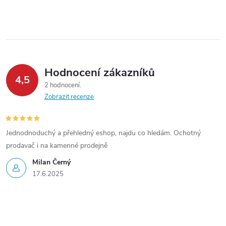
d
á
a
n
k
c
o
í
v
Hodnocení zákazníků
4,5
á
p
2 hodnocení
n
Zobrazit recenze
r
í
v
Jednodnoduchý a přehledný eshop, najdu co hledám. Ochotný
k
prodavač i na kamenné prodejně
Milan Černý
y
17.6.2025
v
ý