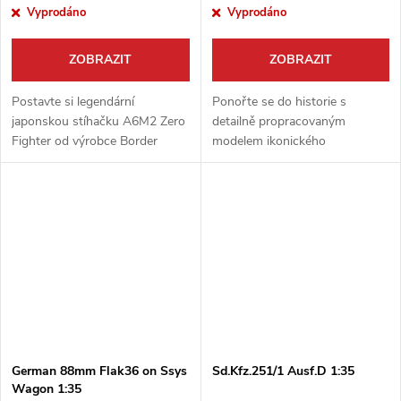
Vyprodáno
Vyprodáno
ZOBRAZIT
ZOBRAZIT
Postavte si legendární
Ponořte se do historie s
japonskou stíhačku A6M2 Zero
detailně propracovaným
Fighter od výrobce Border
modelem ikonického
Model. Tento vysoce detailní
amerického tanku Sherman
model v unikátním měřítku 1:35
M4A1 mid od Border Model v
je ideální pro tvorbu
měřítku 1:35. Tato stavebnice
působivých...
nabízí výjimečnou úroveň...
German 88mm Flak36 on Ssys
Sd.Kfz.251/1 Ausf.D 1:35
Wagon 1:35