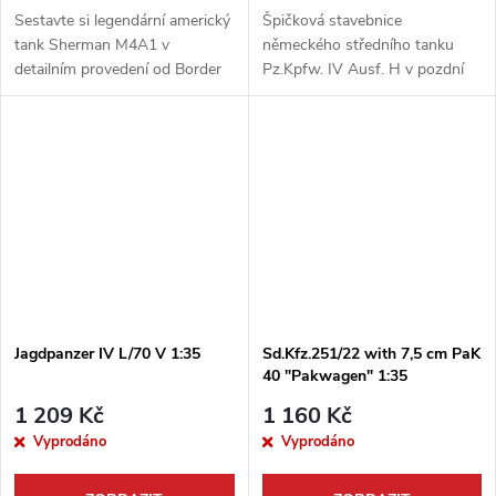
Sestavte si legendární americký
Špičková stavebnice
tank Sherman M4A1 v
německého středního tanku
detailním provedení od Border
Pz.Kpfw. IV Ausf. H v pozdní
Model. Tato špičková
výrobní verzi od firmy Border
stavebnice v měřítku 1:35
Model. Tento detailně
zachycuje variantu s výkonným
zpracovaný model v měřítku
76mm kanónem a je...
1:35 je vybaven...
Jagdpanzer IV L/70 V 1:35
Sd.Kfz.251/22 with 7,5 cm PaK
40 "Pakwagen" 1:35
1 209 Kč
1 160 Kč
Vyprodáno
Vyprodáno