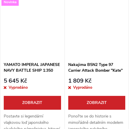
Novinka
měřítku 1:72 věrně zachycuje
1:35. Tato prémiová stavebnice
podobu stroje nasazeného u...
ohromí každého modeláře
kompletně...
YAMATO IMPERAL JAPANESE
Nakajima B5N2 Type 97
NAVY BATTLE SHIP 1:350
Carrier Attack Bomber "Kate"
1:35
5 645 Kč
1 809 Kč
Vyprodáno
Vyprodáno
ZOBRAZIT
ZOBRAZIT
Postavte si legendární
Ponořte se do historie s
vlajkovou loď japonského
mimořádně detailním modelem
císařského námořnictva, bitevní
japonského palubního