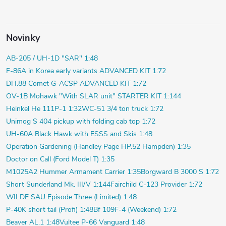
Novinky
AB-205 / UH-1D "SAR" 1:48
F-86A in Korea early variants ADVANCED KIT 1:72
DH.88 Comet G-ACSP ADVANCED KIT 1:72
OV-1B Mohawk "With SLAR unit" STARTER KIT 1:144
Heinkel He 111P-1 1:32
WC-51 3/4 ton truck 1:72
Unimog S 404 pickup with folding cab top 1:72
UH-60A Black Hawk with ESSS and Skis 1:48
Operation Gardening (Handley Page HP.52 Hampden) 1:35
Doctor on Call (Ford Model T) 1:35
M1025A2 Hummer Armament Carrier 1:35
Borgward B 3000 S 1:72
Short Sunderland Mk. III/V 1:144
Fairchild C-123 Provider 1:72
WILDE SAU Episode Three (Limited) 1:48
P-40K short tail (Profi) 1:48
Bf 109F-4 (Weekend) 1:72
Beaver AL.1 1:48
Vultee P-66 Vanguard 1:48