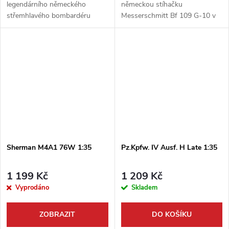
legendárního německého
německou stíhačku
střemhlavého bombardéru
Messerschmitt Bf 109 G-10 v
Junkers Ju 87 D5 Stuka v
netradičním měřítku 1:35. Tato
netradičním a impozantním
špičková stavebnice od Border
měřítku 1:35. Tato špičková
Model nabízí mimořádnou
stavebnice od Border Model...
úroveň detailů a je...
Sherman M4A1 76W 1:35
Pz.Kpfw. IV Ausf. H Late 1:35
1 199 Kč
1 209 Kč
Vyprodáno
Skladem
ZOBRAZIT
DO KOŠÍKU