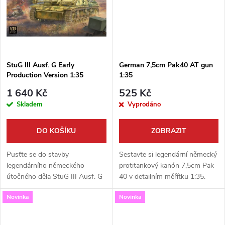
ů
ů
StuG III Ausf. G Early
German 7,5cm Pak40 AT gun
Production Version 1:35
1:35
1 640 Kč
525 Kč
Skladem
Vyprodáno
DO KOŠÍKU
ZOBRAZIT
Pusťte se do stavby
Sestavte si legendární německý
legendárního německého
protitankový kanón 7,5cm Pak
útočného děla StuG III Ausf. G
40 v detailním měřítku 1:35.
v rané výrobní verzi! Tato
Tato vysoce kvalitní stavebnice
Novinka
Novinka
vysoce detailní stavebnice od
od Border Model je perfektním
Border Model v měřítku 1:35 je
doplňkem vaší sbírky nebo...
splněným snem...