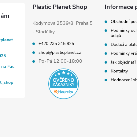
Plastic Planet Shop
Informace 
Obchodní po
Kodymova 2539/8, Praha 5
Podmínky och
- Stodůlky
údajů
cplanet.
+420 235 315 925
Dodací a plat
shop@plasticplanet.cz
Podmínky vrá
925
Po-Pá 12:00-18:00
Jak objednat?
t na Fac
Kontakty
Hodnocení o
et_shop