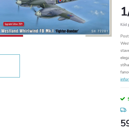
1
Kód 
Post
West
stav
eleg
stíh
fano
info
5