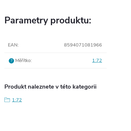
Parametry produktu:
EAN
:
8594071081966
Měřítko
:
1:72
?
Produkt naleznete v této kategorii
1:72