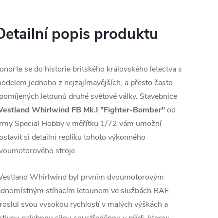
Detailní popis produktu
onořte se do historie britského královského letectva s
odelem jednoho z nejzajímavějších, a přesto často
pomíjených letounů druhé světové války. Stavebnice
estland Whirlwind FB Mk.I "Fighter-Bomber"
od
irmy Special Hobby v měřítku 1/72 vám umožní
ostavit si detailní repliku tohoto výkonného
voumotorového stroje.
estland Whirlwind byl prvním dvoumotorovým
ednomístným stíhacím letounem ve službách RAF.
roslul svou vysokou rychlostí v malých výškách a