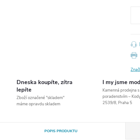
Měr
cena
Znač
Dneska koupíte, zítra
I my jsme mod
lepíte
Kamenná prodejna 
poradenstvím – Ko
Zboží označené "skladem"
2539/8, Praha 5
máme opravdu skladem
POPIS PRODUKTU