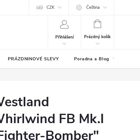
at?
Kontakty
Hodnocení obchodu
CZK
Čeština
NÁKUPNÍ
KOŠÍK
Prázdný košík
Přihlášení
PRÁZDNINOVÉ SLEVY
Poradna a Blog
Reg
estland
hirlwind FB Mk.I
Fighter-Bomber"