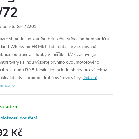
/72
produktu:
SH 72201
avte si model unikátního britského stíhacího bombardéru
land Whirlwind FB Mk.I! Tato detailně zpracovaná
ebnice od Special Hobby v měřítku 1/72 zachycuje
antní tvary i silnou výzbroj prvního dvoumotorového
acího letounu RAF. Ideální kousek do sbírky pro všechny
ušky letectví z období druhé světové války.
Detailní
rmace
Skladem
Možnosti doručení
92 Kč