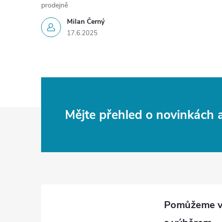
prodejně
Milan Černý
17.6.2025
Z
Mějte přehled o novinkách
á
p
a
t