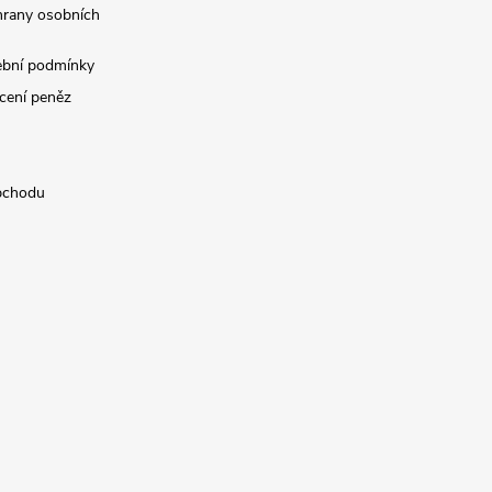
rany osobních
ební podmínky
cení peněz
bchodu