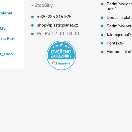
Podmínky och
- Stodůlky
údajů
cplanet.
+420 235 315 925
Dodací a plat
shop@plasticplanet.cz
Podmínky vrá
925
Po-Pá 12:00-18:00
Jak objednat?
t na Fac
Kontakty
Hodnocení o
et_shop