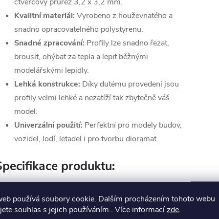
čtvercový průřez 3,2 x 3,2 mm.
Kvalitní materiál:
Vyrobeno z houževnatého a
snadno opracovatelného polystyrenu.
Snadné zpracování:
Profily lze snadno řezat,
brousit, ohýbat za tepla a lepit běžnými
modelářskými lepidly.
Lehká konstrukce:
Díky dutému provedení jsou
profily velmi lehké a nezatíží tak zbytečně váš
model.
Univerzální použití:
Perfektní pro modely budov,
vozidel, lodí, letadel i pro tvorbu dioramat.
Specifikace produktu:
Výrobce:
Evergreen Scale Models
web používá soubory cookie. Dalším procházením tohoto webu
Tvar:
Čtvercový profil, dutý
jete souhlas s jejich používáním.. Více informací
zde
.