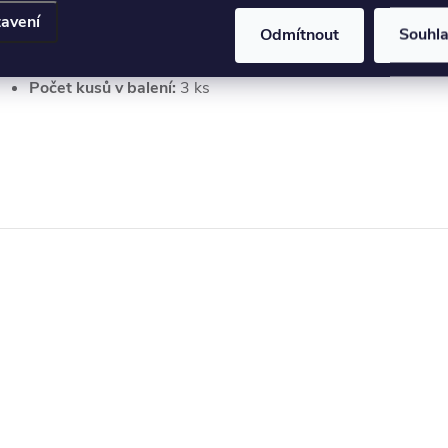
Rozměr:
3,2 x 3,2 mm
avení
Délka:
cca 355 mm
Odmítnout
Souhl
Materiál:
Bílý polystyren
Počet kusů v balení:
3 ks