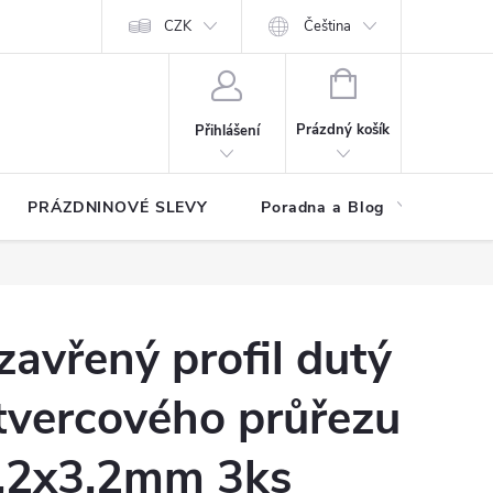
at?
Kontakty
Hodnocení obchodu
CZK
Čeština
NÁKUPNÍ
KOŠÍK
Prázdný košík
Přihlášení
PRÁZDNINOVÉ SLEVY
Poradna a Blog
Reg
zavřený profil dutý
tvercového průřezu
,2x3,2mm 3ks