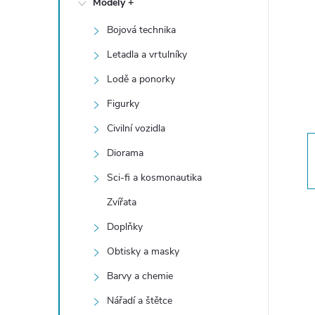
Modely +
t
Bojová technika
r
Letadla a vrtulníky
a
Lodě a ponorky
Figurky
n
Civilní vozidla
n
Diorama
Sci-fi a kosmonautika
í
Zvířata
p
Doplňky
a
Obtisky a masky
Barvy a chemie
n
Nářadí a štětce