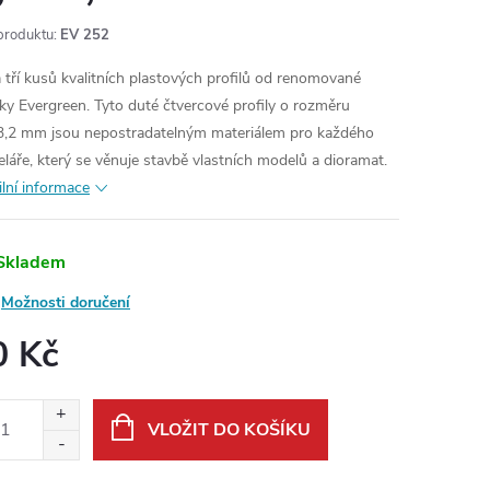
produktu:
EV 252
 tří kusů kvalitních plastových profilů od renomované
ky Evergreen. Tyto duté čtvercové profily o rozměru
3,2 mm jsou nepostradatelným materiálem pro každého
láře, který se věnuje stavbě vlastních modelů a dioramat.
ilní informace
Skladem
Možnosti doručení
0 Kč
ná
:
VLOŽIT DO KOŠÍKU