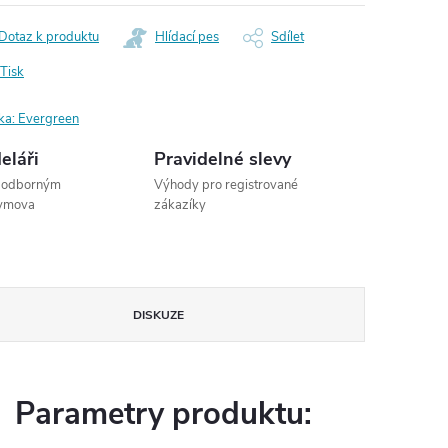
Dotaz k produktu
Hlídací pes
Sdílet
Tisk
ka:
Evergreen
eláři
Pravidelné slevy
s odborným
Výhody pro registrované
dymova
zákazíky
DISKUZE
Parametry produktu: