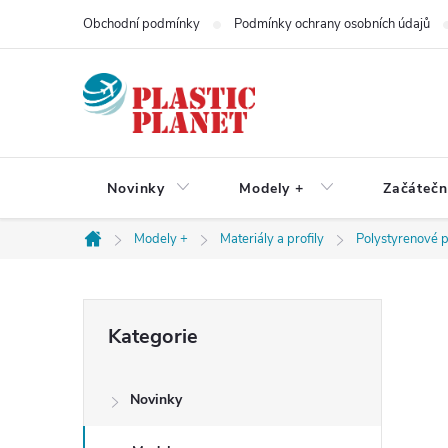
Přejít
Obchodní podmínky
Podmínky ochrany osobních údajů
na
obsah
Novinky
Modely +
Začátečn
Modely +
Materiály a profily
Polystyrenové p
Domů
P
Přeskočit
Kategorie
kategorie
o
Novinky
s