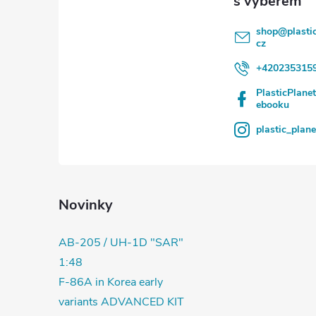
í
shop
@
plasti
cz
+420235315
PlasticPlane
ebooku
plastic_plan
Novinky
AB-205 / UH-1D "SAR"
1:48
F-86A in Korea early
variants ADVANCED KIT