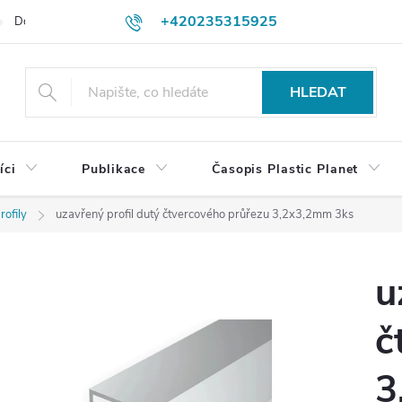
+420235315925
Dodací a platební podmínky
Podmínky vrácení peněz
Jak objedn
shop@plasticplanet.cz
HLEDAT
íci
Publikace
Časopis Plastic Planet
rofily
uzavřený profil dutý čtvercového průřezu 3,2x3,2mm 3ks
u
č
3