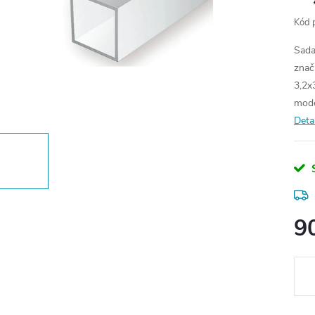
Kód 
Sada
znač
3,2x
mode
Deta
9
Měr
cena