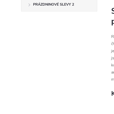
PRÁZDNINOVÉ SLEVY 2
R
č
j
j
k
a
m
K