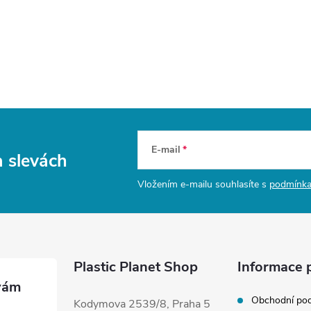
E-mail
a slevách
Vložením e-mailu souhlasíte s
podmínka
Plastic Planet Shop
Informace 
Obchodní po
Kodymova 2539/8, Praha 5