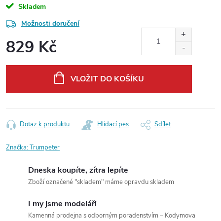
Skladem
Možnosti doručení
829 Kč
Měrná
cena:
VLOŽIT DO KOŠÍKU
Dotaz k produktu
Hlídací pes
Sdílet
Značka:
Trumpeter
Dneska koupíte, zítra lepíte
Zboží označené "skladem" máme opravdu skladem
I my jsme modeláři
Kamenná prodejna s odborným poradenstvím – Kodymova