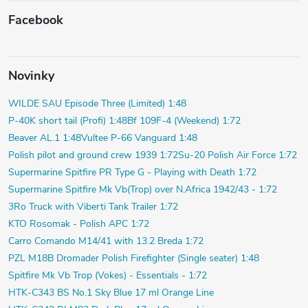
Facebook
Novinky
WILDE SAU Episode Three (Limited) 1:48
P-40K short tail (Profi) 1:48
Bf 109F-4 (Weekend) 1:72
Beaver AL.1 1:48
Vultee P-66 Vanguard 1:48
Polish pilot and ground crew 1939 1:72
Su-20 Polish Air Force 1:72
Supermarine Spitfire PR Type G - Playing with Death 1:72
Supermarine Spitfire Mk Vb(Trop) over N.Africa 1942/43 - 1:72
3Ro Truck with Viberti Tank Trailer 1:72
KTO Rosomak - Polish APC 1:72
Carro Comando M14/41 with 13.2 Breda 1:72
PZL M18B Dromader Polish Firefighter (Single seater) 1:48
Spitfire Mk Vb Trop (Vokes) - Essentials - 1:72
HTK-C343 BS No.1 Sky Blue 17 ml Orange Line