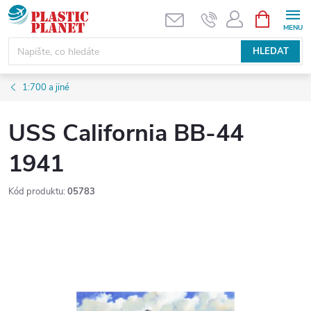
Přejít
NÁKUPNÍ
KOŠÍK
na
obsah
HLEDAT
1:700 a jiné
USS California BB-44
1941
Kód produktu:
05783