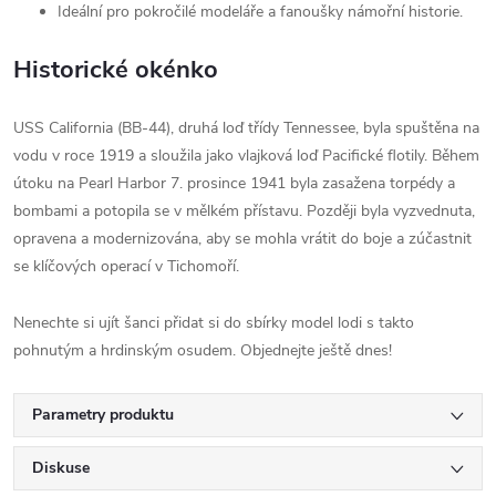
Ideální pro pokročilé modeláře a fanoušky námořní historie.
Historické okénko
USS California (BB-44), druhá loď třídy Tennessee, byla spuštěna na
vodu v roce 1919 a sloužila jako vlajková loď Pacifické flotily. Během
útoku na Pearl Harbor 7. prosince 1941 byla zasažena torpédy a
bombami a potopila se v mělkém přístavu. Později byla vyzvednuta,
opravena a modernizována, aby se mohla vrátit do boje a zúčastnit
se klíčových operací v Tichomoří.
Nenechte si ujít šanci přidat si do sbírky model lodi s takto
pohnutým a hrdinským osudem. Objednejte ještě dnes!
Parametry produktu
Diskuse