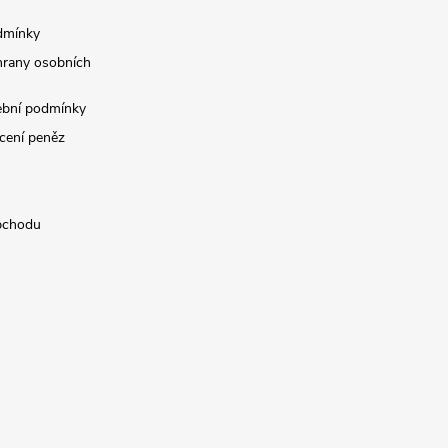
dmínky
rany osobních
ební podmínky
cení peněz
bchodu