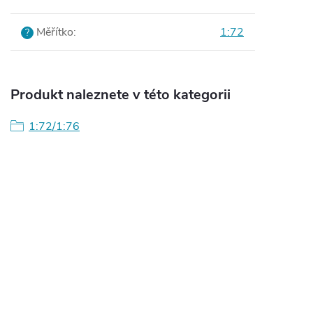
Měřítko
:
1:72
?
Produkt naleznete v této kategorii
1:72/1:76