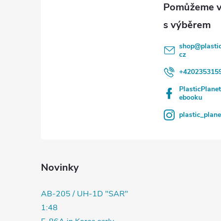
t
í
shop
@
plasti
cz
+420235315
PlasticPlane
ebooku
plastic_plan
Novinky
AB-205 / UH-1D "SAR"
1:48