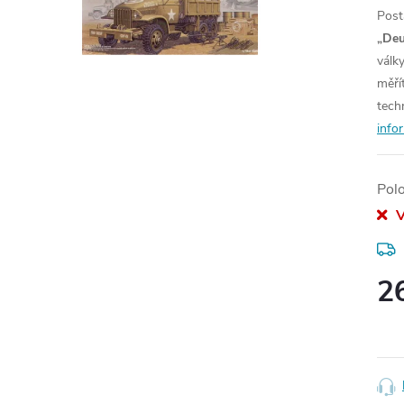
Post
„Deu
válk
měří
tech
info
Pol
V
2
Měr
cena