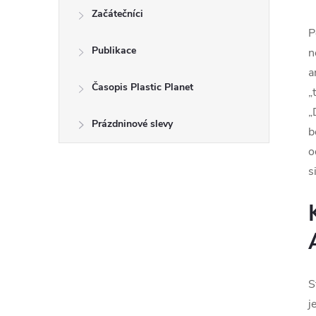
Začátečníci
P
Publikace
n
a
Časopis Plastic Planet
„
„
Prázdninové slevy
b
o
s
S
j