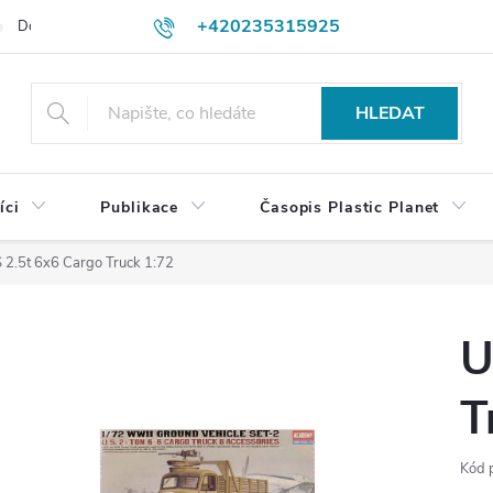
+420235315925
Dodací a platební podmínky
Podmínky vrácení peněz
Jak objedn
shop@plasticplanet.cz
HLEDAT
íci
Publikace
Časopis Plastic Planet
 2.5t 6x6 Cargo Truck 1:72
U
T
Kód 