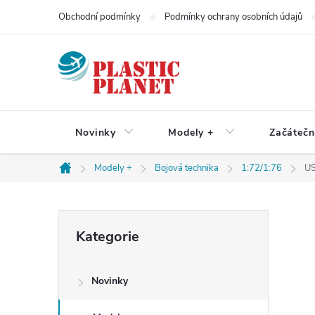
Přejít
Obchodní podmínky
Podmínky ochrany osobních údajů
na
obsah
Novinky
Modely +
Začátečn
Modely +
Bojová technika
1:72/1:76
US
Domů
P
Přeskočit
Kategorie
kategorie
o
Novinky
s