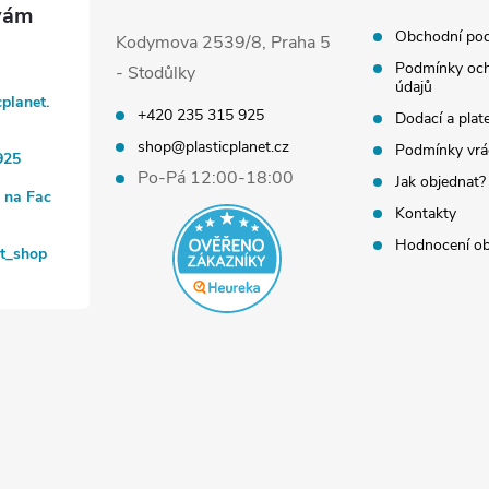
Obchodní po
Kodymova 2539/8, Praha 5
Podmínky och
- Stodůlky
údajů
cplanet.
+420 235 315 925
Dodací a plat
shop@plasticplanet.cz
Podmínky vrá
925
Po-Pá 12:00-18:00
Jak objednat?
t na Fac
Kontakty
Hodnocení o
et_shop