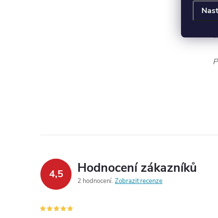
n
Nast
v
v
P
Hodnocení zákazníků
4,5
2 hodnocení
Zobrazit recenze