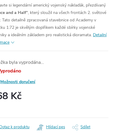
avte si legendární americký vojenský náklaďák, přezdívaný
ce and a Half“
, který sloužil na všech frontách 2. světové
y. Tato detailně zpracovaná stavebnice od Academy v
tku 1:72 je skvělým doplňkem každé sbírky vojenské
niky a ideálním základem pro realistická dioramata.
Detailní
rmace
ožka byla vyprodána…
yprodáno
Možnosti doručení
68 Kč
ná
:
Dotaz k produktu
Hlídací pes
Sdílet