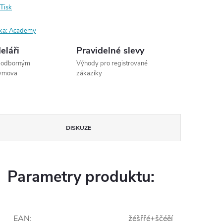
Tisk
ka:
Academy
eláři
Pravidelné slevy
s odborným
Výhody pro registrované
dymova
zákazíky
DISKUZE
Parametry produktu:
EAN
:
žéšřřé+ščéěí