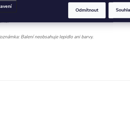
epostradatelného nákladního vozu. Přidejte si do své
avení
Odmítnout
Souhl
itríny nebo dioramatu legendu, která pomohla vyhrát
álku!
oznámka: Balení neobsahuje lepidlo ani barvy.