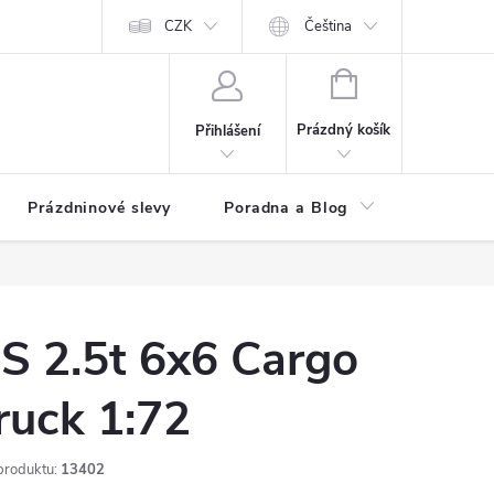
at?
Kontakty
Hodnocení obchodu
CZK
Čeština
NÁKUPNÍ
KOŠÍK
Prázdný košík
Přihlášení
Prázdninové slevy
Poradna a Blog
Registr
S 2.5t 6x6 Cargo
ruck 1:72
produktu:
13402