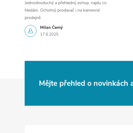
Jednodnoduchý a přehledný eshop, najdu co
hledám. Ochotný prodavač i na kamenné
prodejně
Milan Černý
17.6.2025
Z
Mějte přehled o novinkách
á
p
a