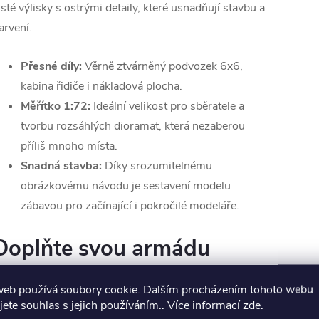
isté výlisky s ostrými detaily, které usnadňují stavbu a
arvení.
Přesné díly:
Věrně ztvárněný podvozek 6x6,
kabina řidiče i nákladová plocha.
Měřítko 1:72:
Ideální velikost pro sběratele a
tvorbu rozsáhlých dioramat, která nezaberou
příliš mnoho místa.
Snadná stavba:
Díky srozumitelnému
obrázkovému návodu je sestavení modelu
zábavou pro začínající i pokročilé modeláře.
Doplňte svou armádu
web používá soubory cookie. Dalším procházením tohoto webu
ádná sbírka americké vojenské techniky z období 2.
jete souhlas s jejich používáním.. Více informací
zde
.
větové války se neobejde bez tohoto