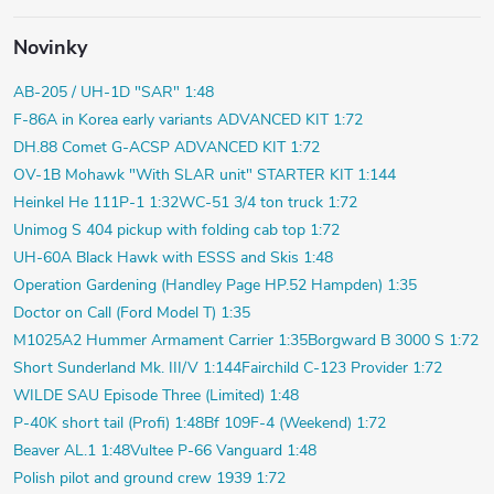
Novinky
AB-205 / UH-1D "SAR" 1:48
F-86A in Korea early variants ADVANCED KIT 1:72
DH.88 Comet G-ACSP ADVANCED KIT 1:72
OV-1B Mohawk "With SLAR unit" STARTER KIT 1:144
Heinkel He 111P-1 1:32
WC-51 3/4 ton truck 1:72
Unimog S 404 pickup with folding cab top 1:72
UH-60A Black Hawk with ESSS and Skis 1:48
Operation Gardening (Handley Page HP.52 Hampden) 1:35
Doctor on Call (Ford Model T) 1:35
M1025A2 Hummer Armament Carrier 1:35
Borgward B 3000 S 1:72
Short Sunderland Mk. III/V 1:144
Fairchild C-123 Provider 1:72
WILDE SAU Episode Three (Limited) 1:48
P-40K short tail (Profi) 1:48
Bf 109F-4 (Weekend) 1:72
Beaver AL.1 1:48
Vultee P-66 Vanguard 1:48
Polish pilot and ground crew 1939 1:72