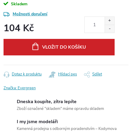
Skladem
Možnosti doručení
104 Kč
Měrná
cena:
VLOŽIT DO KOŠÍKU
Dotaz k produktu
Hlídací pes
Sdílet
Značka:
Evergreen
Dneska koupíte, zítra lepíte
Zboží označené "skladem" máme opravdu skladem
I my jsme modeláři
Kamenná prodejna s odborným poradenstvím – Kodymova