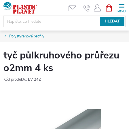
Přejít
NÁKUPNÍ
KOŠÍK
na
obsah
HLEDAT
Polystyrenové profily
tyč půlkruhového průřezu
o2mm 4 ks
Kód produktu:
EV 242