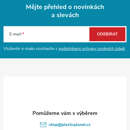
Mějte přehled o novinkách
a slevách
Z
á
E-mail
ODEBÍRAT
p
Vložením e-mailu souhlasíte s
podmínkami ochrany osobních údajů
a
t
í
shop
@
plasticplanet.cz