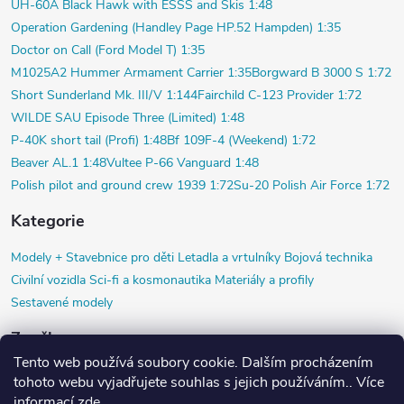
UH-60A Black Hawk with ESSS and Skis 1:48
Operation Gardening (Handley Page HP.52 Hampden) 1:35
Doctor on Call (Ford Model T) 1:35
M1025A2 Hummer Armament Carrier 1:35
Borgward B 3000 S 1:72
Short Sunderland Mk. III/V 1:144
Fairchild C-123 Provider 1:72
WILDE SAU Episode Three (Limited) 1:48
P-40K short tail (Profi) 1:48
Bf 109F-4 (Weekend) 1:72
Beaver AL.1 1:48
Vultee P-66 Vanguard 1:48
Polish pilot and ground crew 1939 1:72
Su-20 Polish Air Force 1:72
Kategorie
Modely +
Stavebnice pro děti
Letadla a vrtulníky
Bojová technika
Civilní vozidla
Sci-fi a kosmonautika
Materiály a profily
Sestavené modely
Značky
Tento web používá soubory cookie. Dalším procházením
Airfix
Black Dog
Copper State Models SIA
Diorama HM
HR model
tohoto webu vyjadřujete souhlas s jejich používáním.. Více
Jach
ICM
KP Kovozávody Prostějov
Magnet Press
Precision Metals
informací
zde
.