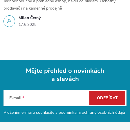
Jednodnoduchý a přehledný eshop, najdu co hledám. Ochotný
prodavač i na kamenné prodejně
Milan Černý
17.6.2025
Mějte přehled o novinkách
a slevách
Z
á
E-mail
ODEBÍRAT
p
Vložením e-mailu souhlasíte s
podmínkami ochrany osobních údajů
a