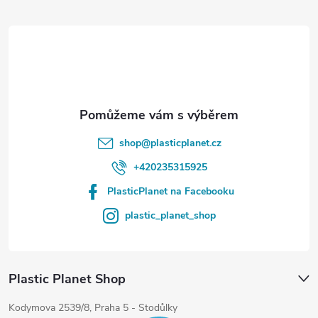
t
í
shop
@
plasticplanet.cz
+420235315925
PlasticPlanet na Facebooku
plastic_planet_shop
Plastic Planet Shop
Kodymova 2539/8, Praha 5 - Stodůlky