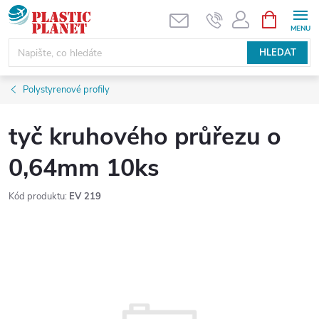
Přejít
NÁKUPNÍ
KOŠÍK
na
obsah
HLEDAT
Polystyrenové profily
tyč kruhového průřezu o
0,64mm 10ks
Kód produktu:
EV 219