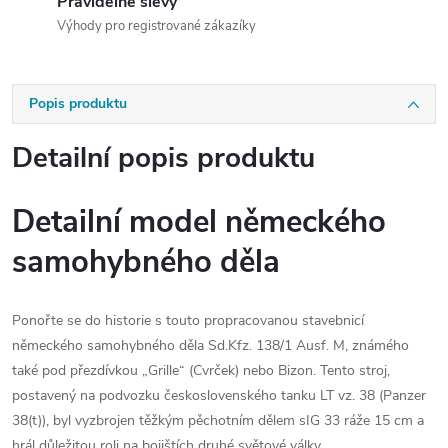
Pravidelné slevy
Výhody pro registrované zákazíky
Popis produktu
Detailní popis produktu
Detailní model německého
samohybného děla
Ponořte se do historie s touto propracovanou stavebnicí
německého samohybného děla Sd.Kfz. 138/1 Ausf. M, známého
také pod přezdívkou „Grille“ (Cvrček) nebo Bizon. Tento stroj,
postavený na podvozku československého tanku LT vz. 38 (Panzer
38(t)), byl vyzbrojen těžkým pěchotním dělem sIG 33 ráže 15 cm a
hrál důležitou roli na bojištích druhé světové války.