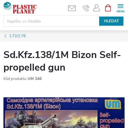
Přejít
NÁKUPNÍ
KOŠÍK
na
obsah
HLEDAT
1:72/1:76
Sd.Kfz.138/1M Bizon Self-
propelled gun
Kód produktu:
UM 346