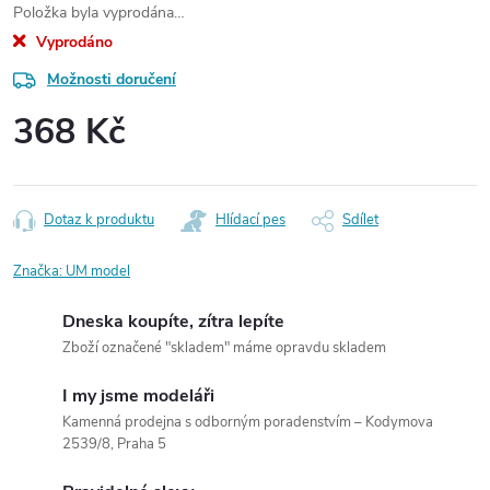
Položka byla vyprodána…
Vyprodáno
Možnosti doručení
368 Kč
Měrná
cena:
Dotaz k produktu
Hlídací pes
Sdílet
Značka:
UM model
Dneska koupíte, zítra lepíte
Zboží označené "skladem" máme opravdu skladem
I my jsme modeláři
Kamenná prodejna s odborným poradenstvím – Kodymova
2539/8, Praha 5