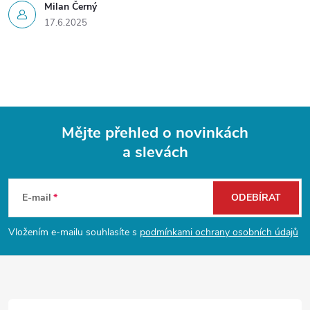
Milan Černý
17.6.2025
Mějte přehled o novinkách
a slevách
Z
á
E-mail
ODEBÍRAT
p
Vložením e-mailu souhlasíte s
podmínkami ochrany osobních údajů
a
t