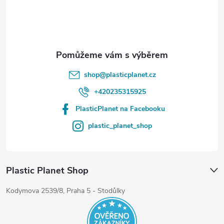
í
shop
@
plasticplanet.cz
+420235315925
PlasticPlanet na Facebooku
plastic_planet_shop
Plastic Planet Shop
Kodymova 2539/8, Praha 5 - Stodůlky