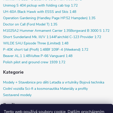
Unimog S 404 pickup with folding cab top 1:72
UH-60A Black Hawk with ESSS and Skis 1:48
Operation Gardening (Handley Page HP.52 Hampden) 1:35
Doctor on Call (Ford Model T) 1:35
M1025A2 Hummer Armament Carrier 1:35
Borgward B 3000 S 1:72
Short Sunderland Mk. III/V 1:144
Fairchild C-123 Provider 1:72
WILDE SAU Episode Three (Limited) 1:48
P-40K short tail (Profi) 1:48
Bf 109F-4 (Weekend) 1:72
Beaver AL.1 1:48
Vultee P-66 Vanguard 1:48
Polish pilot and ground crew 1939 1:72
Kategorie
Modely +
Stavebnice pro děti
Letadla a vrtulníky
Bojová technika
Civilní vozidla
Sci-fi a kosmonautika
Materiály a profily
Sestavené modely
Značky
Tento web používá soubory cookie. Dalším procházením