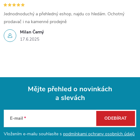
Jednodnoduchý a přehledný eshop, najdu co hledám. Ochotný
prodavač i na kamenné prodejně
Milan Černý
17.6.2025
Mějte přehled o novinkách
a slevách
Z
á
E-mail
ODEBÍRAT
p
Vložením e-mailu souhlasíte s
podmínkami ochrany osobních údajů