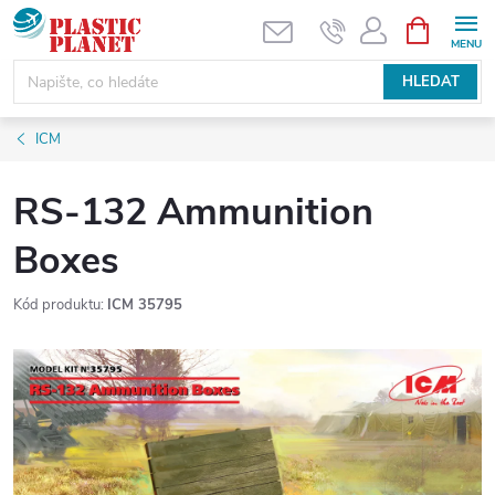
Přejít
NÁKUPNÍ
KOŠÍK
na
obsah
HLEDAT
ICM
RS-132 Ammunition
Boxes
Kód produktu:
ICM 35795