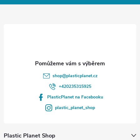
a
t
í
shop
@
plasticplanet.cz
+420235315925
PlasticPlanet na Facebooku
plastic_planet_shop
Plastic Planet Shop