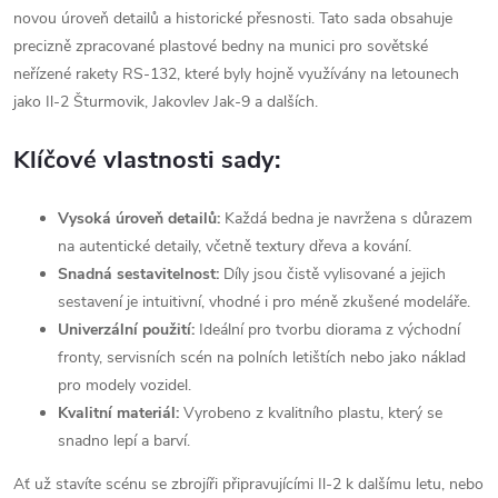
novou úroveň detailů a historické přesnosti. Tato sada obsahuje
precizně zpracované plastové bedny na munici pro sovětské
neřízené rakety RS-132, které byly hojně využívány na letounech
jako Il-2 Šturmovik, Jakovlev Jak-9 a dalších.
Klíčové vlastnosti sady:
Vysoká úroveň detailů:
Každá bedna je navržena s důrazem
na autentické detaily, včetně textury dřeva a kování.
Snadná sestavitelnost:
Díly jsou čistě vylisované a jejich
sestavení je intuitivní, vhodné i pro méně zkušené modeláře.
Univerzální použití:
Ideální pro tvorbu diorama z východní
fronty, servisních scén na polních letištích nebo jako náklad
pro modely vozidel.
Kvalitní materiál:
Vyrobeno z kvalitního plastu, který se
snadno lepí a barví.
Ať už stavíte scénu se zbrojíři připravujícími Il-2 k dalšímu letu, nebo