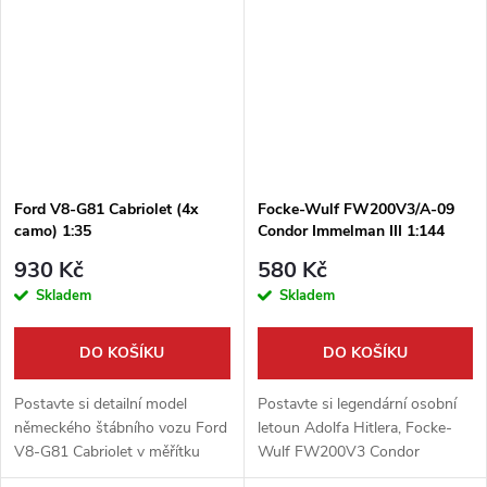
měřítku 1:144 od výrobce...
zachycuje automobil, který byl
oblíbený mezi...
Ford V8-G81 Cabriolet (4x
Focke-Wulf FW200V3/A-09
camo) 1:35
Condor Immelman III 1:144
930 Kč
580 Kč
Skladem
Skladem
DO KOŠÍKU
DO KOŠÍKU
Postavte si detailní model
Postavte si legendární osobní
německého štábního vozu Ford
letoun Adolfa Hitlera, Focke-
V8-G81 Cabriolet v měřítku
Wulf FW200V3 Condor
1:35. Tato kvalitní stavebnice od
´Immelman III´. Tato detailní