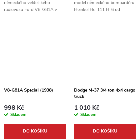
německého velitelského
model německého bombardéru
radiovozu Ford V8-G81A v
Heinkel He-111 H-6 od
měřítku 1:35 od firmy Roden.
výrobce Roden. Tato stavebnice
Tato unikátní stavebnice vám
vám umožní sestavit si ikonický
umožní postavit vozidlo, které
letoun druhé světové války,
sloužilo na...
který...
V8-G81A Special (1938)
Dodge M-37 3/4 ton 4x4 cargo
truck
998 Kč
1 010 Kč
Skladem
Skladem
DO KOŠÍKU
DO KOŠÍKU