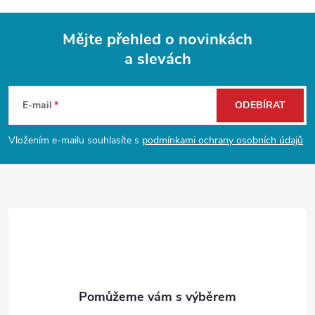
p
i
Mějte přehled o novinkách
s
a slevách
Z
u
á
E-mail
ODEBÍRAT
p
Vložením e-mailu souhlasíte s
podmínkami ochrany osobních údajů
a
t
í