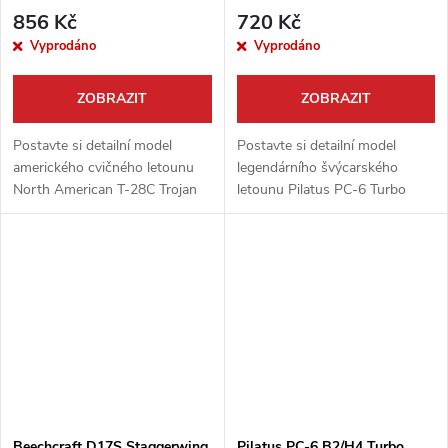
856 Kč
720 Kč
Vyprodáno
Vyprodáno
ZOBRAZIT
ZOBRAZIT
Postavte si detailní model
Postavte si detailní model
amerického cvičného letounu
legendárního švýcarského
North American T-28C Trojan
letounu Pilatus PC-6 Turbo
od renomovaného výrobce
Porter od výrobce Roden.
Roden. Tato stavebnice
Tento všestranný stroj, proslulý
zachycuje specifickou verzi
svými úžasnými STOL
určenou pro službu...
vlastnostmi (krátký...
Beechcraft D17S Staggerwing
Pilatus PC-6 B2/H4 Turbo