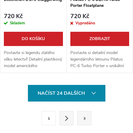
Porter Floatplane
720 Kč
720 Kč
Skladem
Vyprodáno
DO KOŠÍKU
ZOBRAZIT
Postavte si legendu zlatého
Postavte si detailní model
věku letectví! Detailní plastikový
legendárního letounu Pilatus
model amerického
PC-6 Turbo Porter v unikátní
dvouplošníku Beechcraft D17S
hydroplánové verzi! Tato vysoce
Staggerwing od firmy Roden
kvalitní stavebnice od firmy
vás zaujme svým ikonickým
Roden vám umožní sestavit si...
O
designem s...
NAČÍST 24 DALŠÍCH
v
l
S
1
3
t
á
r