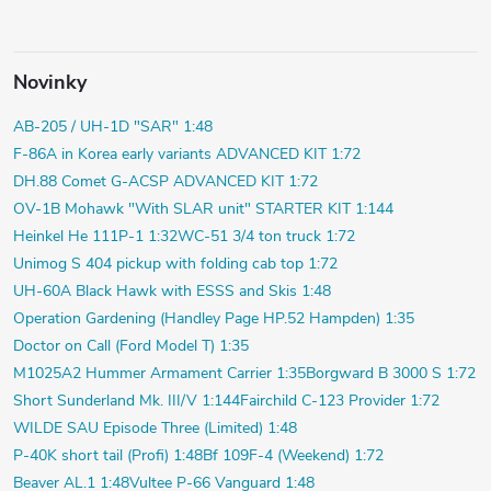
Novinky
AB-205 / UH-1D "SAR" 1:48
F-86A in Korea early variants ADVANCED KIT 1:72
DH.88 Comet G-ACSP ADVANCED KIT 1:72
OV-1B Mohawk "With SLAR unit" STARTER KIT 1:144
Heinkel He 111P-1 1:32
WC-51 3/4 ton truck 1:72
Unimog S 404 pickup with folding cab top 1:72
UH-60A Black Hawk with ESSS and Skis 1:48
Operation Gardening (Handley Page HP.52 Hampden) 1:35
Doctor on Call (Ford Model T) 1:35
M1025A2 Hummer Armament Carrier 1:35
Borgward B 3000 S 1:72
Short Sunderland Mk. III/V 1:144
Fairchild C-123 Provider 1:72
WILDE SAU Episode Three (Limited) 1:48
P-40K short tail (Profi) 1:48
Bf 109F-4 (Weekend) 1:72
Beaver AL.1 1:48
Vultee P-66 Vanguard 1:48