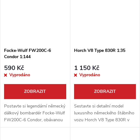
Focke-Wulf FW200C-6
Horch V8 Type 830R 1:35
Condor 1:144
590 Kč
1 150 Kč
Vyprodáno
Vyprodáno
ZOBRAZIT
ZOBRAZIT
Postavte si legendární německý
Sestavte si detailní model
dálkový bombardér Focke-Wulf
luxusního německého štábního
FW200C-6 Condor, obávanou
vozu Horch V8 Type 830R v
"Metlu Atlantiku". Tento detailní
měřítku 1:35. Tato stavebnice
plastový model v kompaktním
od firmy Roden věrně