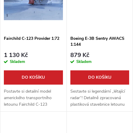
ů
ů
Fairchild C-123 Provider 1:72
Boeing E-3B Sentry AWACS
1:144
1 130 Kč
879 Kč
Skladem
Skladem
DO KOŠÍKU
DO KOŠÍKU
Postavte si detailní model
Sestavte si legendární „létající
amerického transportního
radar“! Detailně zpracovaná
letounu Fairchild C-123
plastiková stavebnice letounu
Provider v měřítku 1:72. Tato
Boeing E-3B Sentry AWACS v
stavebnice od firmy Roden
měřítku 1:144 od firmy Roden
věrně zachycuje ikonický stroj,
je skvělou výzvou pro
který se...
každého...