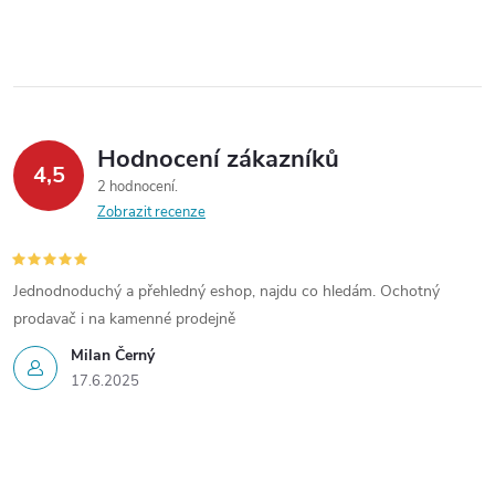
d
á
a
n
k
c
o
í
v
Hodnocení zákazníků
4,5
á
p
2 hodnocení
n
Zobrazit recenze
r
í
v
Jednodnoduchý a přehledný eshop, najdu co hledám. Ochotný
k
prodavač i na kamenné prodejně
Milan Černý
y
17.6.2025
v
ý