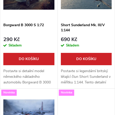
n
i
í
s
p
Borgward B 3000 S 1:72
Short Sunderland Mk. III/V
1:144
p
r
290 Kč
690 Kč
r
Skladem
Skladem
o
o
DO KOŠÍKU
DO KOŠÍKU
d
d
Postavte si detailní model
Postavte si legendární britský
u
německého nákladního
létající člun Short Sunderland v
automobilu Borgward B 3000
měřítku 1:144. Tento detailní
u
S, který sloužil ve Wehrmachtu
model od firmy Roden vám
k
Novinka
Novinka
během druhé světové války.
umožní sestavit verzi Mk. III
k
Tato precizní plastiková
nebo Mk. V, přezdívanou pro...
t
stavebnice od firmy...
t