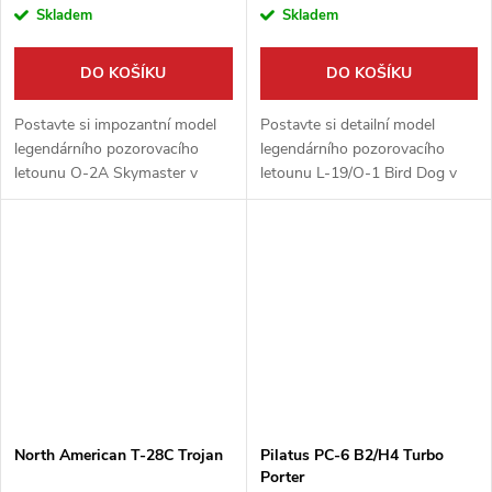
Skladem
Skladem
DO KOŠÍKU
DO KOŠÍKU
Postavte si impozantní model
Postavte si detailní model
legendárního pozorovacího
legendárního pozorovacího
letounu O-2A Skymaster v
letounu L-19/O-1 Bird Dog v
detailním měřítku 1:32. Tato
unikátní hydroplánové verzi.
vysoce kvalitní stavebnice od
Tato vysoce kvalitní stavebnice
firmy Roden vám umožní
od firmy Roden vám umožní
sestavit stroj...
sestavit...
North American T-28C Trojan
Pilatus PC-6 B2/H4 Turbo
Porter