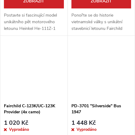
ZOBRAZIT
ZOBRAZIT
Postavte si fascinující model
Ponořte se do historie
unikátního pět motorového
vietnamské války s unikátní
letounu Heinkel He-111Z-1
stavebnicí letounu Fairchild
Zwilling od firmy Roden. Tato
NC/AC-123K Black Spot od
legenda Luftwaffe, vzniklá
firmy Roden. Tento
spojením dvou bombardérů
experimentální noční bitevník,
He-111,...
vybavený speciálními...
Fairchild C-123K/UC-123K
PD-3701 "Silverside" Bus
Provider (4x camo)
1947
1 020 Kč
1 448 Kč
Vyprodáno
Vyprodáno