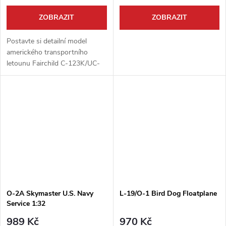
ZOBRAZIT
ZOBRAZIT
Postavte si detailní model
amerického transportního
letounu Fairchild C-123K/UC-
123K Provider od renomované
značky Roden. Tato stavebnice
vám umožní vytvořit věrnou
repliku...
O-2A Skymaster U.S. Navy
L-19/O-1 Bird Dog Floatplane
Service 1:32
989 Kč
970 Kč