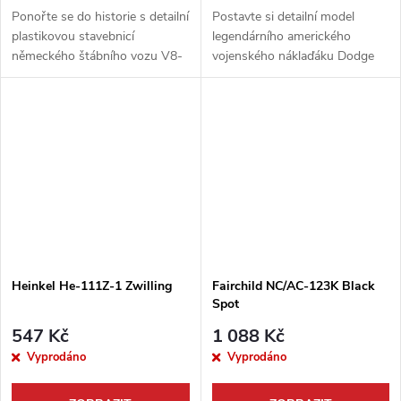
Ponořte se do historie s detailní
Postavte si detailní model
plastikovou stavebnicí
legendárního amerického
německého štábního vozu V8-
vojenského náklaďáku Dodge
G81A Special z roku 1938.
M-37 od výrobce Roden. Tato
Tento elegantní automobil,
precizní stavebnice v měřítku
postavený na podvozku Ford
1:35 potěší každého fanouška
V8, sloužil v...
vojenské...
Heinkel He-111Z-1 Zwilling
Fairchild NC/AC-123K Black
Spot
547 Kč
1 088 Kč
Vyprodáno
Vyprodáno