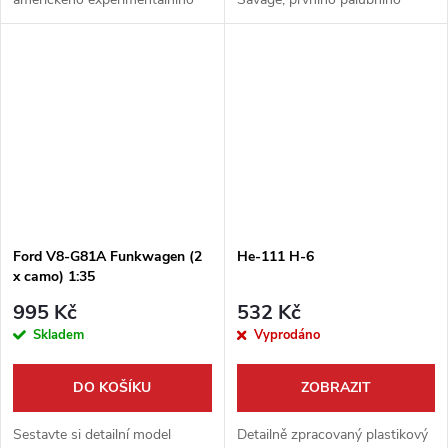
letounu Convair NB-36H
bombardéru US Navy
Crusader, který na své palubě
schopného nést atomovou
nesl funkční jaderný reaktor.
bombu. Tato precizní
Tato...
stavebnice od firmy Roden
vám...
Ford V8-G81A Funkwagen (2
He-111 H-6
x camo) 1:35
995 Kč
532 Kč
Skladem
Vyprodáno
DO KOŠÍKU
ZOBRAZIT
Sestavte si detailní model
Detailně zpracovaný plastikový