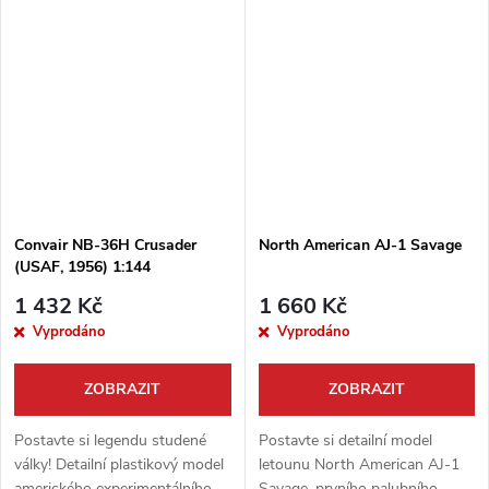
firmy Roden vám umožní
plastiková stavebnice od firmy
vytvořit unikátní kousek do
Roden v měřítku 1:144 vám
vaší...
umožní...
Convair NB-36H Crusader
North American AJ-1 Savage
(USAF, 1956) 1:144
1 432 Kč
1 660 Kč
Vyprodáno
Vyprodáno
ZOBRAZIT
ZOBRAZIT
Postavte si legendu studené
Postavte si detailní model
války! Detailní plastikový model
letounu North American AJ-1
amerického experimentálního
Savage, prvního palubního