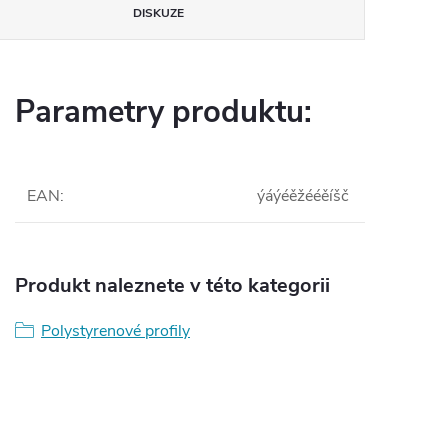
DISKUZE
Parametry produktu:
EAN
:
ýáýéěžééěíšč
Produkt naleznete v této kategorii
Polystyrenové profily