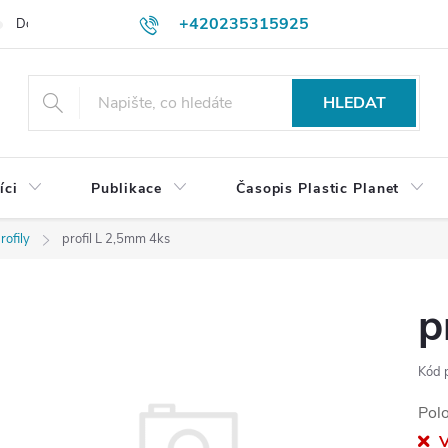
+420235315925
Dodací a platební podmínky
Podmínky vrácení peněz
Jak objedn
shop@plasticplanet.cz
HLEDAT
íci
Publikace
Časopis Plastic Planet
rofily
profil L 2,5mm 4ks
p
Kód 
Pol
V