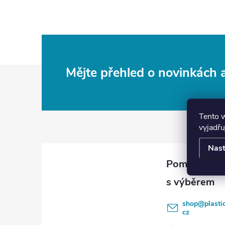
Z
Mějte přehled o novinkách
á
Tento 
p
vyjadřu
a
Nast
t
í
shop
@
plasti
cz