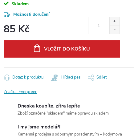
Skladem
Možnosti doručení
85 Kč
Měrná
cena:
VLOŽIT DO KOŠÍKU
Dotaz k produktu
Hlídací pes
Sdílet
Značka:
Evergreen
Dneska koupíte, zítra lepíte
Zboží označené "skladem" máme opravdu skladem
I my jsme modeláři
Kamenná prodejna s odborným poradenstvím – Kodymova