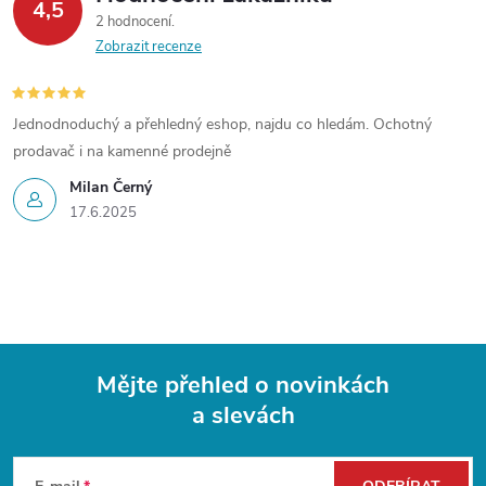
4,5
2 hodnocení
Zobrazit recenze
Jednodnoduchý a přehledný eshop, najdu co hledám. Ochotný
prodavač i na kamenné prodejně
Milan Černý
17.6.2025
Mějte přehled o novinkách
a slevách
Z