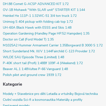
DH.88 Comet G-ACSP ADVANCED KIT 1:72
OV-1B Mohawk "With SLAR unit" STARTER KIT 1:144
Heinkel He 111P-1 1:32
WC-51 3/4 ton truck 1:72
Unimog S 404 pickup with folding cab top 1:72
UH-60A Black Hawk with ESSS and Skis 1:48
Operation Gardening (Handley Page HP.52 Hampden) 1:35
Doctor on Call (Ford Model T) 1:35
M1025A2 Hummer Armament Carrier 1:35
Borgward B 3000 S 1:72
Short Sunderland Mk. III/V 1:144
Fairchild C-123 Provider 1:72
WILDE SAU Episode Three (Limited) 1:48
P-40K short tail (Profi) 1:48
Bf 109F-4 (Weekend) 1:72
Beaver AL.1 1:48
Vultee P-66 Vanguard 1:48
Polish pilot and ground crew 1939 1:72
Kategorie
Modely +
Stavebnice pro děti
Letadla a vrtulníky
Bojová technika
Civilní vozidla
Sci-fi a kosmonautika
Materiály a profily
Sestavené modely