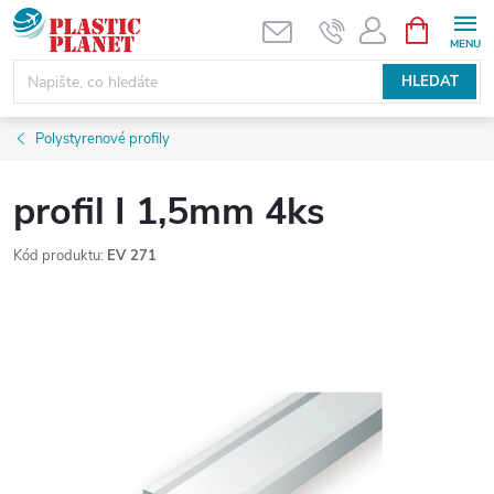
Přejít
NÁKUPNÍ
KOŠÍK
na
obsah
HLEDAT
Polystyrenové profily
profil I 1,5mm 4ks
Kód produktu:
EV 271