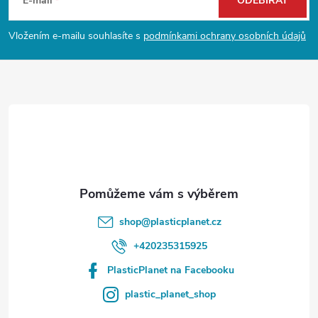
á
E-mail
ODEBÍRAT
p
Vložením e-mailu souhlasíte s
podmínkami ochrany osobních údajů
a
t
í
shop
@
plasticplanet.cz
+420235315925
PlasticPlanet na Facebooku
plastic_planet_shop