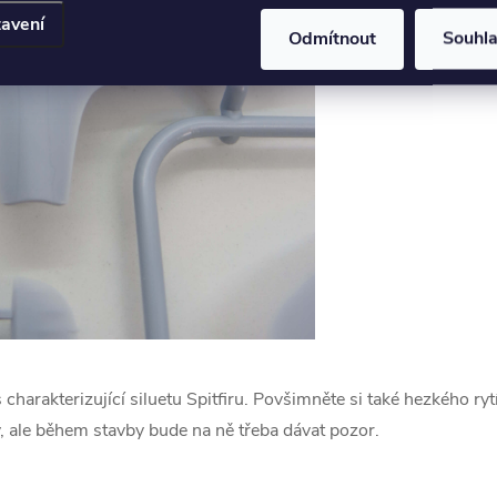
avení
Odmítnout
Souhl
s charakterizující siluetu Spitfiru. Povšimněte si také hezkého ry
, ale během stavby bude na ně třeba dávat pozor.