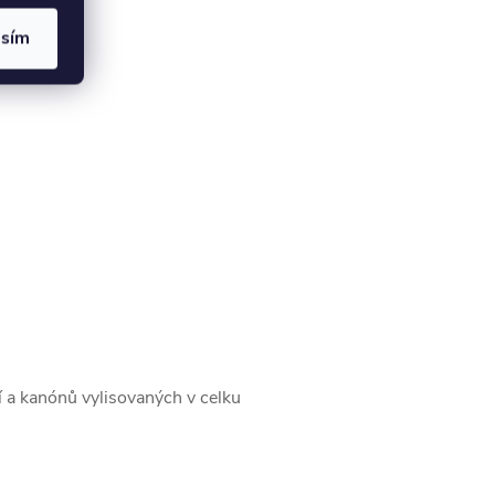
asím
tí a kanónů vylisovaných v celku