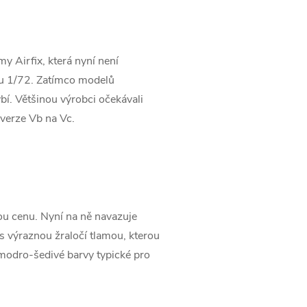
y Airfix, která nyní není
ku 1/72. Zatímco modelů
í. Většinou výrobci očekávali
z verze Vb na Vc.
ou cenu. Nyní na ně navazuje
s výraznou žraločí tlamou, kterou
e modro-šedivé barvy typické pro