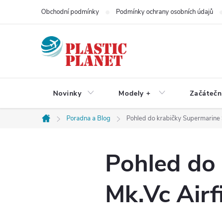
Přejít
Obchodní podmínky
Podmínky ochrany osobních údajů
na
obsah
Novinky
Modely +
Začátečn
Poradna a Blog
Pohled do krabičky Supermarine S
Domů
Pohled do 
Mk.Vc Airf