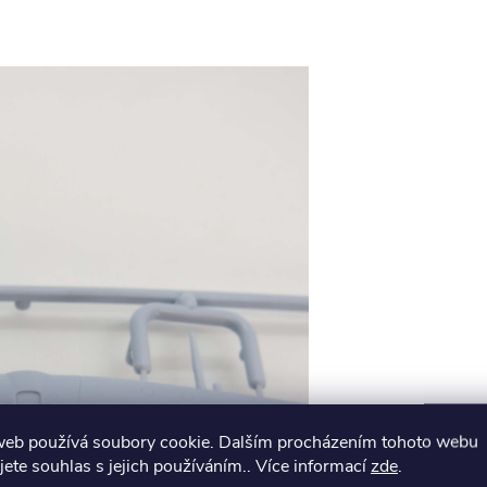
web používá soubory cookie. Dalším procházením tohoto webu
jete souhlas s jejich používáním.. Více informací
zde
.