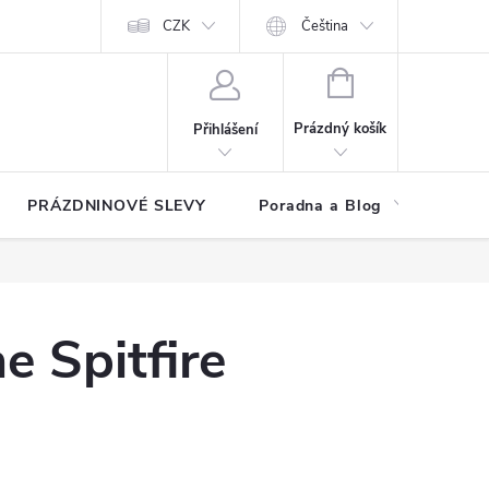
at?
Kontakty
Hodnocení obchodu
CZK
Čeština
NÁKUPNÍ
KOŠÍK
Prázdný košík
Přihlášení
PRÁZDNINOVÉ SLEVY
Poradna a Blog
Reg
e Spitfire