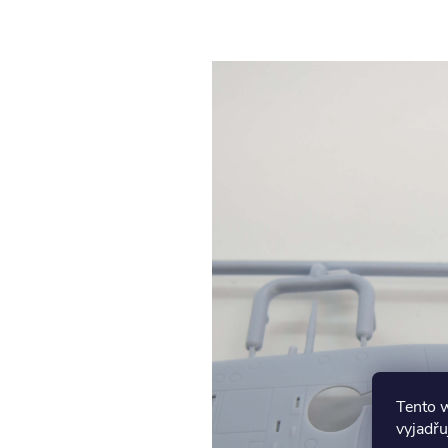
Tento 
vyjadřu