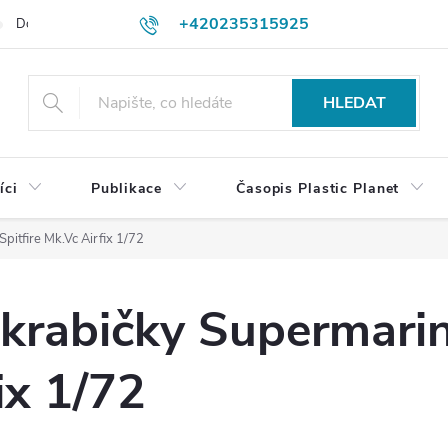
+420235315925
Dodací a platební podmínky
Podmínky vrácení peněz
Jak objedn
shop@plasticplanet.cz
HLEDAT
íci
Publikace
Časopis Plastic Planet
pitfire Mk.Vc Airfix 1/72
krabičky Supermarin
ix 1/72