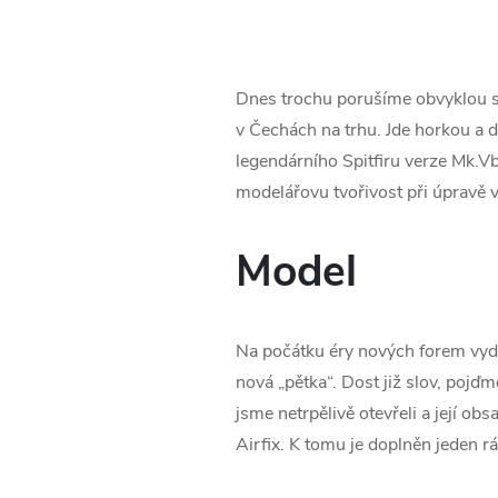
Dnes trochu porušíme obvyklou str
v Čechách na trhu. Jde horkou a
legendárního Spitfiru verze Mk.V
modelářovu tvořivost při úpravě vý
Model
Na počátku éry nových forem vydal
nová „pětka“. Dost již slov, pojď
jsme netrpělivě otevřeli a její ob
Airfix. K tomu je doplněn jeden r