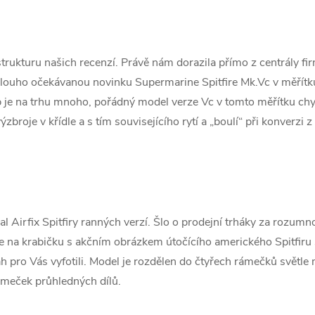
ukturu našich recenzí. Právě nám dorazila přímo z centrály firm
 dlouho očekávanou novinku Supermarine Spitfire Mk.Vc v měřít
b je na trhu mnoho, pořádný model verze Vc v tomto měřítku chyb
zbroje v křídle a s tím souvisejícího rytí a „boulí“ při konverzi 
 Airfix Spitfiry ranných verzí. Šlo o prodejní trháky za rozumn
me na krabičku s akčním obrázkem útočícího amerického Spitfiru 
sah pro Vás vyfotili. Model je rozdělen do čtyřech rámečků světl
ámeček průhledných dílů.