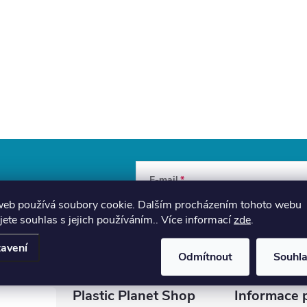
E-mail
a slevách
web používá soubory cookie. Dalším procházením tohoto webu
Vložením e-mailu souhlasíte s
podmínka
jete souhlas s jejich používáním.. Více informací
zde
.
avení
Odmítnout
Souhl
Plastic Planet Shop
Informace 