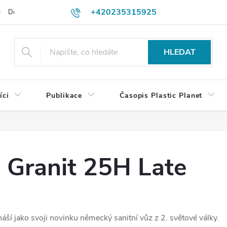
+420235315925
Dodací a platební podmínky
Podmínky vrácení peněz
Jak objedn
shop@plasticplanet.cz
HLEDAT
íci
Publikace
Časopis Plastic Planet
Granit 25H Late
ší jako svoji novinku německý sanitní vůz z 2. světové války.