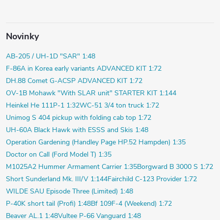
Novinky
AB-205 / UH-1D "SAR" 1:48
F-86A in Korea early variants ADVANCED KIT 1:72
DH.88 Comet G-ACSP ADVANCED KIT 1:72
OV-1B Mohawk "With SLAR unit" STARTER KIT 1:144
Heinkel He 111P-1 1:32
WC-51 3/4 ton truck 1:72
Unimog S 404 pickup with folding cab top 1:72
UH-60A Black Hawk with ESSS and Skis 1:48
Operation Gardening (Handley Page HP.52 Hampden) 1:35
Doctor on Call (Ford Model T) 1:35
M1025A2 Hummer Armament Carrier 1:35
Borgward B 3000 S 1:72
Short Sunderland Mk. III/V 1:144
Fairchild C-123 Provider 1:72
WILDE SAU Episode Three (Limited) 1:48
P-40K short tail (Profi) 1:48
Bf 109F-4 (Weekend) 1:72
Beaver AL.1 1:48
Vultee P-66 Vanguard 1:48