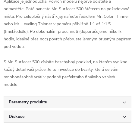
Aplikace je jednoduchá. Povrch modelu nejprve očistěte a
odmastěte. Poté naneste Mr. Surfacer 500 štětcem na požadovaná
místa. Pro celoplošný nástřik jej nařeďte ředidlem Mr. Color Thinner
nebo Mr. Leveling Thinner v poměru přibližně 1:1 až 1:1.5
(tmel:ředidlo). Po dokonalém proschnutí (doporučujeme několik
hodin, ideálně přes noc) povrch přebruste jemným brusným papírem
pod vodou.
S Mr. Surfacer 500 získáte bezchybný podklad, na kterém vynikne
každý detail vaší práce. Je to investice do kvality, která se vám
mnohonásobně vrátí v podobě perfektního finálního vzhledu
modelu.
Parametry produktu
Diskuse