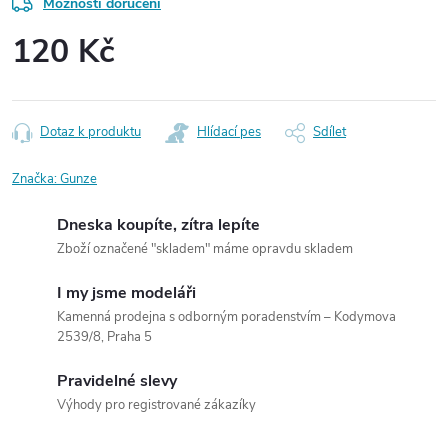
Možnosti doručení
120 Kč
Měrná
cena:
Dotaz k produktu
Hlídací pes
Sdílet
Značka:
Gunze
Dneska koupíte, zítra lepíte
Zboží označené "skladem" máme opravdu skladem
I my jsme modeláři
Kamenná prodejna s odborným poradenstvím – Kodymova
2539/8, Praha 5
Pravidelné slevy
Výhody pro registrované zákazíky