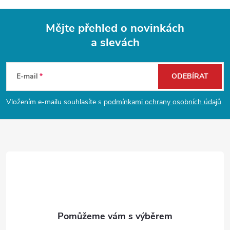
Mějte přehled o novinkách
a slevách
Z
á
E-mail
ODEBÍRAT
p
Vložením e-mailu souhlasíte s
podmínkami ochrany osobních údajů
a
t
í