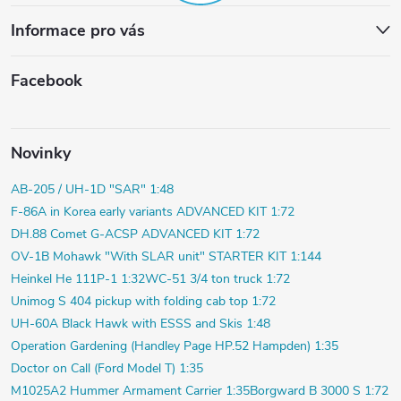
Informace pro vás
Facebook
Novinky
AB-205 / UH-1D "SAR" 1:48
F-86A in Korea early variants ADVANCED KIT 1:72
DH.88 Comet G-ACSP ADVANCED KIT 1:72
OV-1B Mohawk "With SLAR unit" STARTER KIT 1:144
Heinkel He 111P-1 1:32
WC-51 3/4 ton truck 1:72
Unimog S 404 pickup with folding cab top 1:72
UH-60A Black Hawk with ESSS and Skis 1:48
Operation Gardening (Handley Page HP.52 Hampden) 1:35
Doctor on Call (Ford Model T) 1:35
M1025A2 Hummer Armament Carrier 1:35
Borgward B 3000 S 1:72