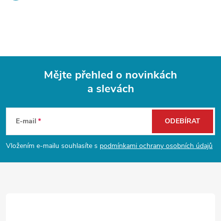
Mějte přehled o novinkách
a slevách
Z
á
E-mail
ODEBÍRAT
p
Vložením e-mailu souhlasíte s
podmínkami ochrany osobních údajů
a
t
í