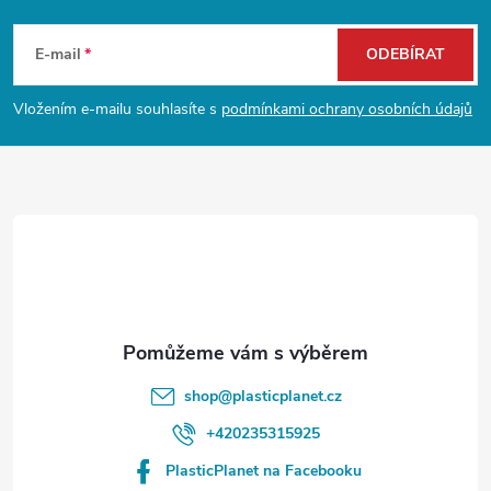
Z
á
E-mail
ODEBÍRAT
p
Vložením e-mailu souhlasíte s
podmínkami ochrany osobních údajů
a
t
í
shop
@
plasticplanet.cz
+420235315925
PlasticPlanet na Facebooku