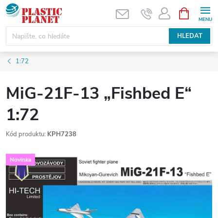
Přejít
NÁKUPNÍ
KOŠÍK
na
obsah
HLEDAT
1:72
MiG-21F-13 „Fishbed E“
1:72
Kód produktu:
KPH7238
Novinka