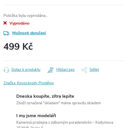
Položka byla vyprodána…
Vyprodáno
Možnosti doručení
499 Kč
Měrná
cena:
Dotaz k produktu
Hlídací pes
Sdílet
Značka:
Kovozávody Prostějov
Dneska koupíte, zítra lepíte
Zboží označené "skladem" máme opravdu skladem
I my jsme modeláři
Kamenná prodejna s odborným poradenstvím – Kodymova