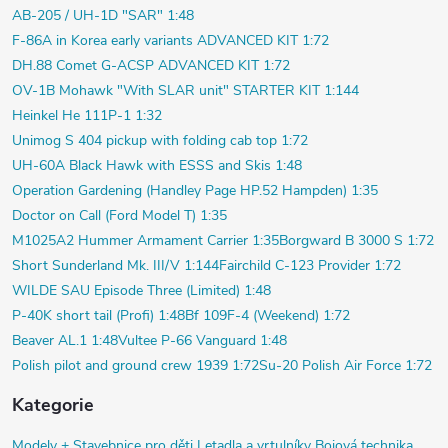
AB-205 / UH-1D "SAR" 1:48
F-86A in Korea early variants ADVANCED KIT 1:72
DH.88 Comet G-ACSP ADVANCED KIT 1:72
OV-1B Mohawk "With SLAR unit" STARTER KIT 1:144
Heinkel He 111P-1 1:32
Unimog S 404 pickup with folding cab top 1:72
UH-60A Black Hawk with ESSS and Skis 1:48
Operation Gardening (Handley Page HP.52 Hampden) 1:35
Doctor on Call (Ford Model T) 1:35
M1025A2 Hummer Armament Carrier 1:35
Borgward B 3000 S 1:72
Short Sunderland Mk. III/V 1:144
Fairchild C-123 Provider 1:72
WILDE SAU Episode Three (Limited) 1:48
P-40K short tail (Profi) 1:48
Bf 109F-4 (Weekend) 1:72
Beaver AL.1 1:48
Vultee P-66 Vanguard 1:48
Polish pilot and ground crew 1939 1:72
Su-20 Polish Air Force 1:72
Kategorie
Modely +
Stavebnice pro děti
Letadla a vrtulníky
Bojová technika