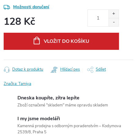
Možnosti doručení
128 Kč
Měrná
cena:
VLOŽIT DO KOŠÍKU
Dotaz k produktu
Hlídací pes
Sdílet
Značka:
Tamiya
Dneska koupíte, zítra lepíte
Zboží označené "skladem" máme opravdu skladem
I my jsme modeláři
Kamenná prodejna s odborným poradenstvím – Kodymova
2539/8, Praha 5