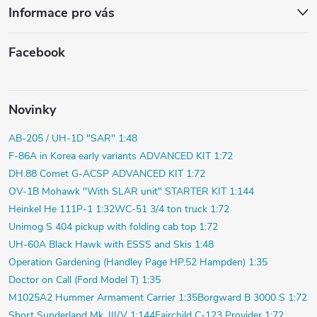
Informace pro vás
Facebook
Novinky
AB-205 / UH-1D "SAR" 1:48
F-86A in Korea early variants ADVANCED KIT 1:72
DH.88 Comet G-ACSP ADVANCED KIT 1:72
OV-1B Mohawk "With SLAR unit" STARTER KIT 1:144
Heinkel He 111P-1 1:32
WC-51 3/4 ton truck 1:72
Unimog S 404 pickup with folding cab top 1:72
UH-60A Black Hawk with ESSS and Skis 1:48
Operation Gardening (Handley Page HP.52 Hampden) 1:35
Doctor on Call (Ford Model T) 1:35
M1025A2 Hummer Armament Carrier 1:35
Borgward B 3000 S 1:72
Short Sunderland Mk. III/V 1:144
Fairchild C-123 Provider 1:72