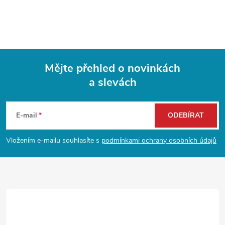
Mějte přehled o novinkách
a slevách
Z
á
E-mail
ODEBÍRAT
p
Vložením e-mailu souhlasíte s
podmínkami ochrany osobních údajů
a
t
í