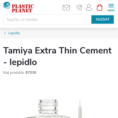
Přejít
NÁKUPNÍ
KOŠÍK
na
obsah
HLEDAT
Lepidla
Tamiya Extra Thin Cement
- lepidlo
Kód produktu:
87038