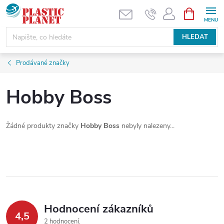
Přejít
NÁKUPNÍ
KOŠÍK
na
obsah
HLEDAT
Prodávané značky
Hobby Boss
Žádné produkty značky
Hobby Boss
nebyly nalezeny...
Hodnocení zákazníků
4,5
2 hodnocení