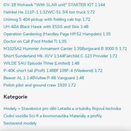
OV-1B Mohawk "With SLAR unit" STARTER KIT 1:144
Heinkel He 111P-1 1:32
WC-51 3/4 ton truck 1:72
Unimog S 404 pickup with folding cab top 1:72
UH-60A Black Hawk with ESSS and Skis 1:48
Operation Gardening (Handley Page HP.52 Hampden) 1:35
Doctor on Call (Ford Model T) 1:35
M1025A2 Hummer Armament Carrier 1:35
Borgward B 3000 S 1:72
Short Sunderland Mk. III/V 1:144
Fairchild C-123 Provider 1:72
WILDE SAU Episode Three (Limited) 1:48
P-40K short tail (Profi) 1:48
Bf 109F-4 (Weekend) 1:72
Beaver AL.1 1:48
Vultee P-66 Vanguard 1:48
Polish pilot and ground crew 1939 1:72
Kategorie
Modely +
Stavebnice pro děti
Letadla a vrtulníky
Bojová technika
Civilní vozidla
Sci-fi a kosmonautika
Materiály a profily
Sestavené modely