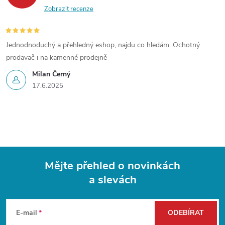
Zobrazit recenze
Jednodnoduchý a přehledný eshop, najdu co hledám. Ochotný
prodavač i na kamenné prodejně
Milan Černý
17.6.2025
Mějte přehled o novinkách
a slevách
Z
á
E-mail
ODEBÍRAT