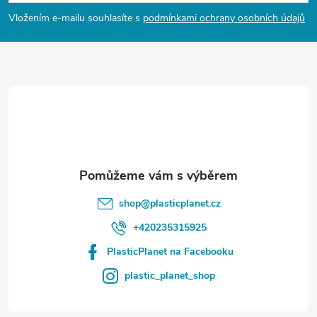
p
Vložením e-mailu souhlasíte s
podmínkami ochrany osobních údajů
a
t
í
shop
@
plasticplanet.cz
+420235315925
PlasticPlanet na Facebooku
plastic_planet_shop