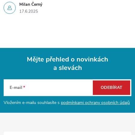
Milan Černý
17.6.2025
Mějte přehled o novinkách
a slevách
Z
á
E-mail
ODEBÍRAT
p
Vložením e-mailu souhlasíte s
podmínkami ochrany osobních údajů
a
t