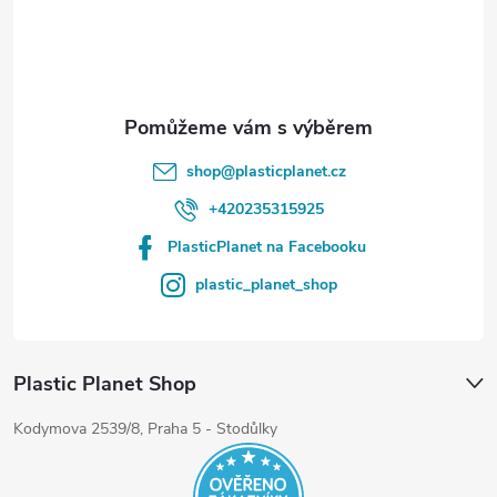
í
shop
@
plasticplanet.cz
+420235315925
PlasticPlanet na Facebooku
plastic_planet_shop
Plastic Planet Shop
Kodymova 2539/8, Praha 5 - Stodůlky