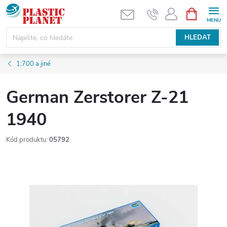
Přejít
NÁKUPNÍ
KOŠÍK
na
obsah
HLEDAT
1:700 a jiné
German Zerstorer Z-21
1940
Kód produktu:
05792