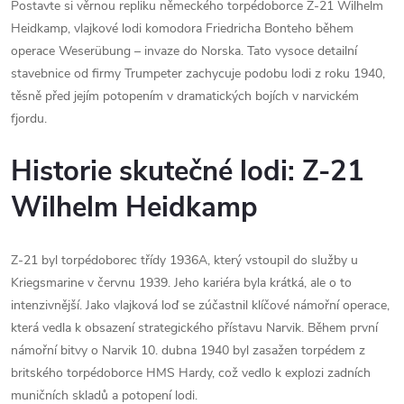
Postavte si věrnou repliku německého torpédoborce Z-21 Wilhelm
Heidkamp, vlajkové lodi komodora Friedricha Bonteho během
operace Weserübung – invaze do Norska. Tato vysoce detailní
stavebnice od firmy Trumpeter zachycuje podobu lodi z roku 1940,
těsně před jejím potopením v dramatických bojích v narvickém
fjordu.
Historie skutečné lodi: Z-21
Wilhelm Heidkamp
Z-21 byl torpédoborec třídy 1936A, který vstoupil do služby u
Kriegsmarine v červnu 1939. Jeho kariéra byla krátká, ale o to
intenzivnější. Jako vlajková loď se zúčastnil klíčové námořní operace,
která vedla k obsazení strategického přístavu Narvik. Během první
námořní bitvy o Narvik 10. dubna 1940 byl zasažen torpédem z
britského torpédoborce HMS Hardy, což vedlo k explozi zadních
muničních skladů a potopení lodi.