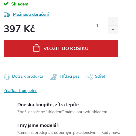
Skladem
Možnosti doručení
397 Kč
Měrná
cena:
VLOŽIT DO KOŠÍKU
Dotaz k produktu
Hlídací pes
Sdílet
Značka:
Trumpeter
Dneska koupíte, zítra lepíte
Zboží označené "skladem" máme opravdu skladem
I my jsme modeláři
Kamenná prodejna s odborným poradenstvím – Kodymova