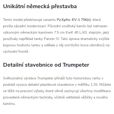
Unikátní německá přestavba
Tento model představuje variantu
Pz.Kpfw. KV-1 756(r)
, která
prošla zásadní modernizací. Původní sovětský kanón byl nahrazen
výkonným německým kanónem 7.5 cm KwK 40 L/43, stejným, jaký
používaly například tanky Panzer IV. Tato úprava dramaticky zvýšila
bojovou hodnotu tanku a udělala z něj smrtícího lovce obrněnců na
východní frontě.
Detailní stavebnice od Trumpeter
Světoznámý výrobce Trumpeter přináší tuto historickou raritu v
podobě vysoce detailní plastikové stavebnice v měřítku 1:35. Můžete
se těšit na precizní výlisky, které věrně zachycují všechny modifikace
provedené německými techniky, včetně velitelské věžičky a nového
kanónu.