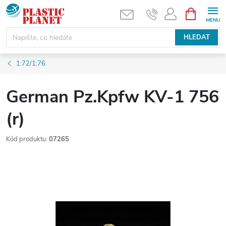
Přejít
NÁKUPNÍ
KOŠÍK
na
obsah
HLEDAT
1:72/1:76
German Pz.Kpfw KV-1 756
(r)
Kód produktu:
07265