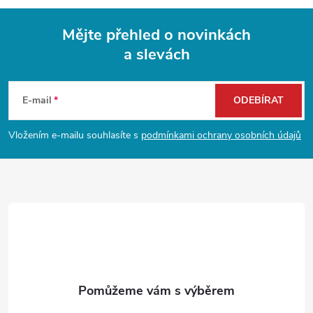
Mějte přehled o novinkách
a slevách
Z
á
E-mail
ODEBÍRAT
p
Vložením e-mailu souhlasíte s
podmínkami ochrany osobních údajů
a
t
í