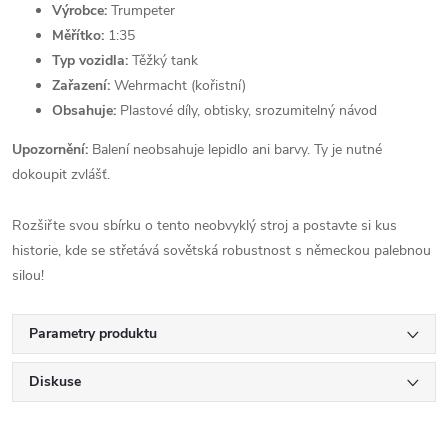
Výrobce:
Trumpeter
Měřítko:
1:35
Typ vozidla:
Těžký tank
Zařazení:
Wehrmacht (kořistní)
Obsahuje:
Plastové díly, obtisky, srozumitelný návod
Upozornění:
Balení neobsahuje lepidlo ani barvy. Ty je nutné
dokoupit zvlášť.
Rozšiřte svou sbírku o tento neobvyklý stroj a postavte si kus
historie, kde se střetává sovětská robustnost s německou palebnou
silou!
Parametry produktu
Diskuse