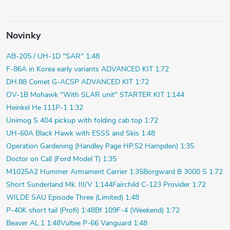
Novinky
AB-205 / UH-1D "SAR" 1:48
F-86A in Korea early variants ADVANCED KIT 1:72
DH.88 Comet G-ACSP ADVANCED KIT 1:72
OV-1B Mohawk "With SLAR unit" STARTER KIT 1:144
Heinkel He 111P-1 1:32
Unimog S 404 pickup with folding cab top 1:72
UH-60A Black Hawk with ESSS and Skis 1:48
Operation Gardening (Handley Page HP.52 Hampden) 1:35
Doctor on Call (Ford Model T) 1:35
M1025A2 Hummer Armament Carrier 1:35
Borgward B 3000 S 1:72
Short Sunderland Mk. III/V 1:144
Fairchild C-123 Provider 1:72
WILDE SAU Episode Three (Limited) 1:48
P-40K short tail (Profi) 1:48
Bf 109F-4 (Weekend) 1:72
Beaver AL.1 1:48
Vultee P-66 Vanguard 1:48