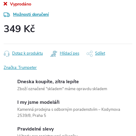
Vyprodáno
Možnosti doručení
349 Kč
Měrná
cena:
Dotaz k produktu
Hlídací pes
Sdílet
Značka:
Trumpeter
Dneska koupíte, zítra lepíte
Zboží označené "skladem" máme opravdu skladem
I my jsme modeláři
Kamenná prodejna s odborným poradenstvím – Kodymova
2539/8, Praha 5
Pravidelné slevy