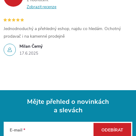
2 hodnocení
Zobrazit recenze
Jednodnoduchý a přehledný eshop, najdu co hledám. Ochotný
prodavač i na kamenné prodejně
Milan Černý
17.6.2025
Mějte přehled o novinkách
a slevách
Z
á
E-mail
ODEBÍRAT