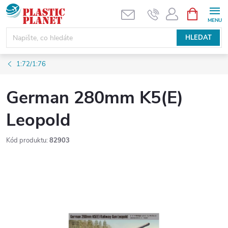
Přejít
NÁKUPNÍ
KOŠÍK
na
obsah
HLEDAT
1:72/1:76
German 280mm K5(E)
Leopold
Kód produktu:
82903