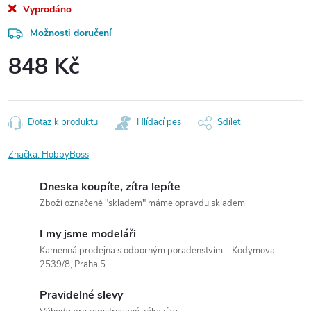
Vyprodáno
Možnosti doručení
848 Kč
Měrná
cena:
Dotaz k produktu
Hlídací pes
Sdílet
Značka:
HobbyBoss
Dneska koupíte, zítra lepíte
Zboží označené "skladem" máme opravdu skladem
I my jsme modeláři
Kamenná prodejna s odborným poradenstvím – Kodymova
2539/8, Praha 5
Pravidelné slevy