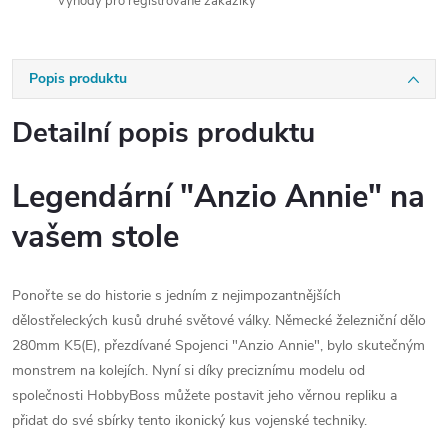
Výhody pro registrované zákazíky
Popis produktu
Detailní popis produktu
Legendární "Anzio Annie" na
vašem stole
Ponořte se do historie s jedním z nejimpozantnějších
dělostřeleckých kusů druhé světové války. Německé železniční dělo
280mm K5(E), přezdívané Spojenci "Anzio Annie", bylo skutečným
monstrem na kolejích. Nyní si díky preciznímu modelu od
společnosti HobbyBoss můžete postavit jeho věrnou repliku a
přidat do své sbírky tento ikonický kus vojenské techniky.