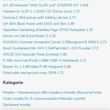
OV-1B Mohawk "With SLAR unit" STARTER KIT 1:144
Heinkel He 111P-1 1:32
WC-51 3/4 ton truck 1:72
Unimog S 404 pickup with folding cab top 1:72
UH-60A Black Hawk with ESSS and Skis 1:48
Operation Gardening (Handley Page HP.52 Hampden) 1:35
Doctor on Call (Ford Model T) 1:35
M1025A2 Hummer Armament Carrier 1:35
Borgward B 3000 S 1:72
Short Sunderland Mk. III/V 1:144
Fairchild C-123 Provider 1:72
WILDE SAU Episode Three (Limited) 1:48
P-40K short tail (Profi) 1:48
Bf 109F-4 (Weekend) 1:72
Beaver AL.1 1:48
Vultee P-66 Vanguard 1:48
Polish pilot and ground crew 1939 1:72
Kategorie
Modely +
Stavebnice pro děti
Letadla a vrtulníky
Bojová technika
Civilní vozidla
Sci-fi a kosmonautika
Materiály a profily
Sestavené modely