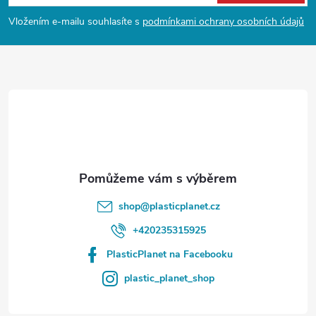
p
Vložením e-mailu souhlasíte s
podmínkami ochrany osobních údajů
a
t
í
shop
@
plasticplanet.cz
+420235315925
PlasticPlanet na Facebooku
plastic_planet_shop