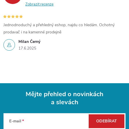
Zobrazit recenze
Jednodnoduchý a přehledný eshop, najdu co hledám. Ochotný
prodavač i na kamenné prodejně
Milan Černý
17.6.2025
Mějte přehled o novinkách
a slevách
Z
á
E-mail
ODEBÍRAT