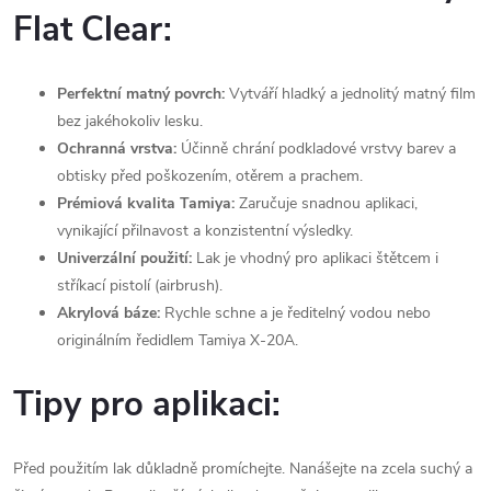
Flat Clear:
Perfektní matný povrch:
Vytváří hladký a jednolitý matný film
bez jakéhokoliv lesku.
Ochranná vrstva:
Účinně chrání podkladové vrstvy barev a
obtisky před poškozením, otěrem a prachem.
Prémiová kvalita Tamiya:
Zaručuje snadnou aplikaci,
vynikající přilnavost a konzistentní výsledky.
Univerzální použití:
Lak je vhodný pro aplikaci štětcem i
stříkací pistolí (airbrush).
Akrylová báze:
Rychle schne a je ředitelný vodou nebo
originálním ředidlem Tamiya X-20A.
Tipy pro aplikaci:
Před použitím lak důkladně promíchejte. Nanášejte na zcela suchý a