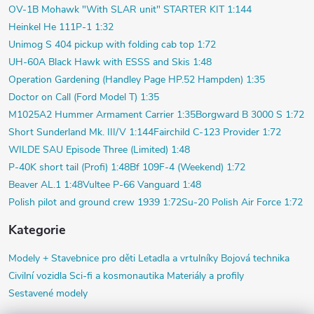
OV-1B Mohawk "With SLAR unit" STARTER KIT 1:144
Heinkel He 111P-1 1:32
Unimog S 404 pickup with folding cab top 1:72
UH-60A Black Hawk with ESSS and Skis 1:48
Operation Gardening (Handley Page HP.52 Hampden) 1:35
Doctor on Call (Ford Model T) 1:35
M1025A2 Hummer Armament Carrier 1:35
Borgward B 3000 S 1:72
Short Sunderland Mk. III/V 1:144
Fairchild C-123 Provider 1:72
WILDE SAU Episode Three (Limited) 1:48
P-40K short tail (Profi) 1:48
Bf 109F-4 (Weekend) 1:72
Beaver AL.1 1:48
Vultee P-66 Vanguard 1:48
Polish pilot and ground crew 1939 1:72
Su-20 Polish Air Force 1:72
Kategorie
Modely +
Stavebnice pro děti
Letadla a vrtulníky
Bojová technika
Civilní vozidla
Sci-fi a kosmonautika
Materiály a profily
Sestavené modely