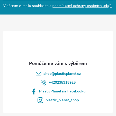
p
Vložením e-mailu souhlasíte s
podmínkami ochrany osobních údajů
a
t
í
shop
@
plasticplanet.cz
+420235315925
PlasticPlanet na Facebooku
plastic_planet_shop