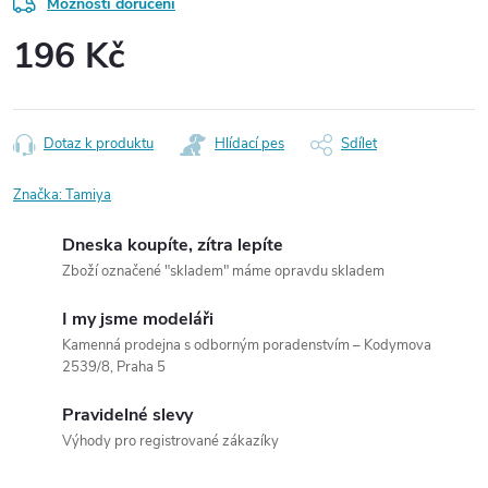
Možnosti doručení
196 Kč
Měrná
cena:
Dotaz k produktu
Hlídací pes
Sdílet
Značka:
Tamiya
Dneska koupíte, zítra lepíte
Zboží označené "skladem" máme opravdu skladem
I my jsme modeláři
Kamenná prodejna s odborným poradenstvím – Kodymova
2539/8, Praha 5
Pravidelné slevy
Výhody pro registrované zákazíky