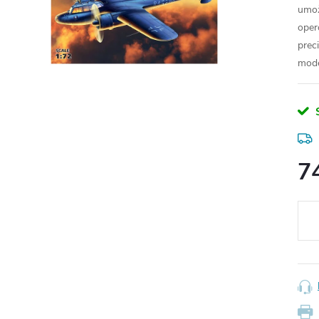
umož
oper
prec
mode
7
Měr
cena