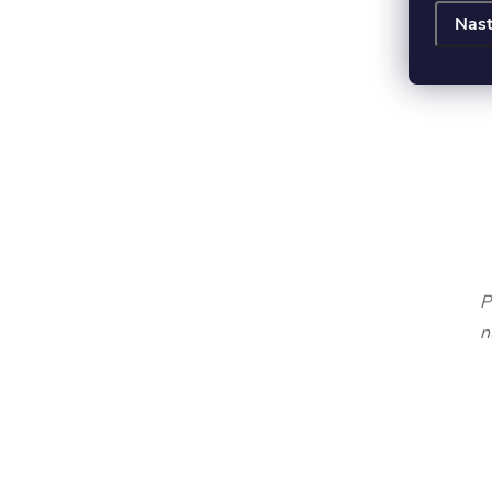
Nast
P
n