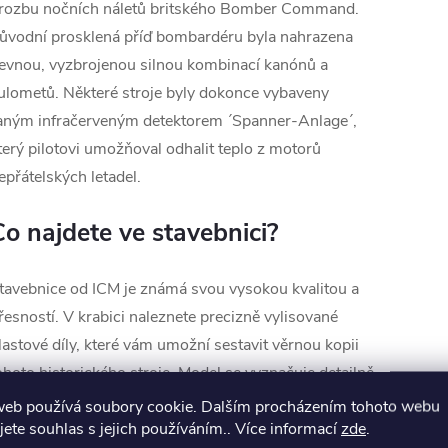
rozbu nočních náletů britského Bomber Command.
ůvodní prosklená příď bombardéru byla nahrazena
evnou, vyzbrojenou silnou kombinací kanónů a
ulometů. Některé stroje byly dokonce vybaveny
aným infračerveným detektorem ´Spanner-Anlage´,
terý pilotovi umožňoval odhalit teplo z motorů
epřátelských letadel.
Co najdete ve stavebnici?
tavebnice od ICM je známá svou vysokou kvalitou a
řesností. V krabici naleznete precizně vylisované
lastové díly, které vám umožní sestavit věrnou kopii
ohoto historického stroje. Model se vyznačuje detailně
pracovaným kokpitem, motorovými gondolami a
web používá soubory cookie. Dalším procházením tohoto webu
jete souhlas s jejich používáním.. Více informací
zde
.
odvozkem.