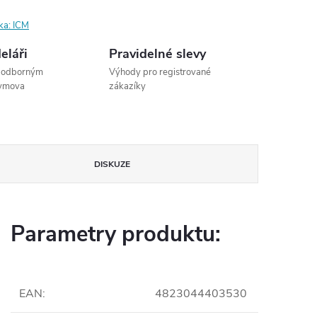
ka:
ICM
eláři
Pravidelné slevy
s odborným
Výhody pro registrované
dymova
zákazíky
DISKUZE
Parametry produktu:
EAN
:
4823044403530