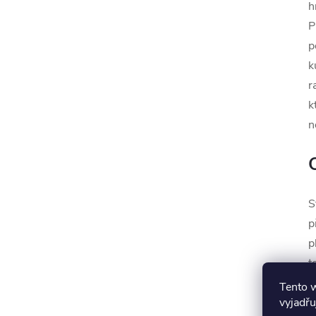
h
P
p
k
r
k
n
S
p
p
t
z
Tento 
vyjadřu
p