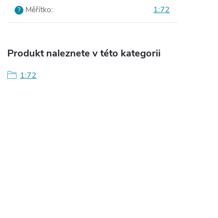
Měřítko
:
1:72
?
Produkt naleznete v této kategorii
1:72