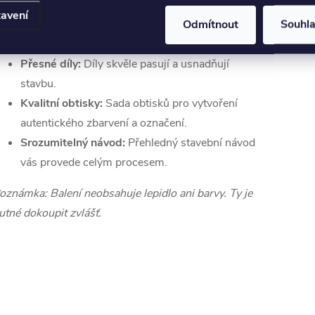
avení
Odmítnout
Souhl
Vysoká úroveň detailů:
Detailní interiér kokpitu,
motory i povrch pláště.
Přesné díly:
Díly skvěle pasují a usnadňují
stavbu.
Kvalitní obtisky:
Sada obtisků pro vytvoření
autentického zbarvení a označení.
Srozumitelný návod:
Přehledný stavební návod
vás provede celým procesem.
oznámka: Balení neobsahuje lepidlo ani barvy. Ty je
utné dokoupit zvlášť.