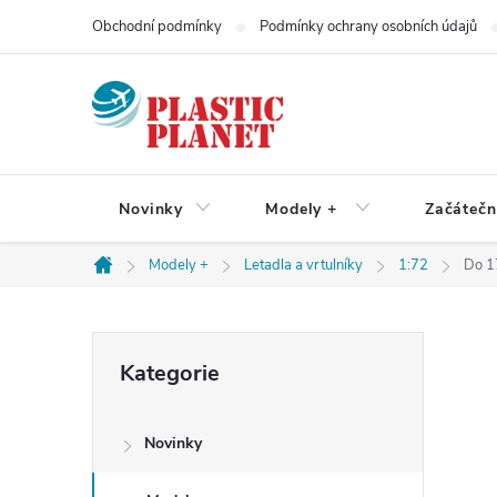
Přejít
Obchodní podmínky
Podmínky ochrany osobních údajů
na
obsah
Novinky
Modely +
Začátečn
Modely +
Letadla a vrtulníky
1:72
Do 1
Domů
P
Přeskočit
Kategorie
kategorie
o
Novinky
s