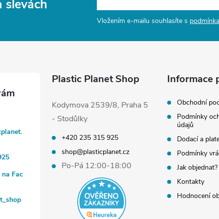
a slevách
Vložením e-mailu souhlasíte s
podmínka
Plastic Planet Shop
Informace 
Obchodní po
Kodymova 2539/8, Praha 5
Podmínky och
- Stodůlky
údajů
cplanet.
+420 235 315 925
Dodací a plat
shop@plasticplanet.cz
Podmínky vrá
925
Po-Pá 12:00-18:00
Jak objednat?
t na Fac
Kontakty
Hodnocení o
et_shop