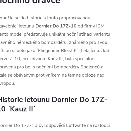
nočního dravce
onořte se do historie s touto propracovanou
tavebnicí letounu
Dornier Do 17Z-10
od firmy ICM.
ento model představuje unikátní noční stíhací variantu
lavného německého bombardéru, známého pro svou
tíhlou siluetu jako ´Fliegender Bleistift´ (Létající tužka).
erze Z-10, přezdívaná ´Kauz II´, byla speciálně
pravena pro boj s nočními bombardéry Spojenců a
tala se obávaným protivníkem na temné obloze nad
vropou.
Historie letounu Dornier Do 17Z-
0 ´Kauz II´
ornier Do 17Z-10 byl odpovědí Luftwaffe na rostoucí