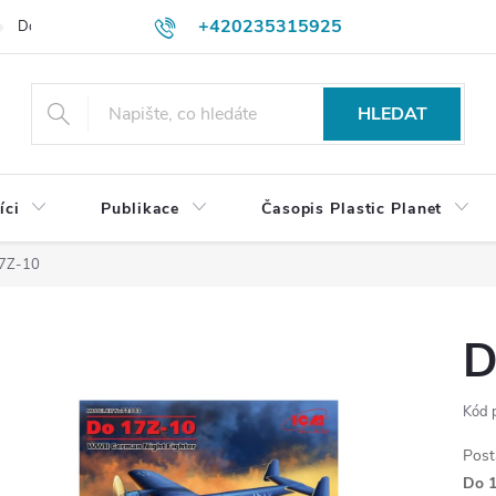
+420235315925
Dodací a platební podmínky
Podmínky vrácení peněz
Jak objedn
shop@plasticplanet.cz
HLEDAT
íci
Publikace
Časopis Plastic Planet
7Z-10
D
Kód 
Post
Do 