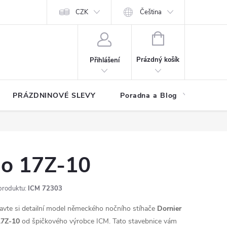
at?
Kontakty
Hodnocení obchodu
CZK
Čeština
NÁKUPNÍ
KOŠÍK
Prázdný košík
Přihlášení
PRÁZDNINOVÉ SLEVY
Poradna a Blog
Reg
o 17Z-10
produktu:
ICM 72303
avte si detailní model německého nočního stíhače
Dornier
17Z-10
od špičkového výrobce ICM. Tato stavebnice vám