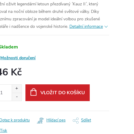
ní oživit legendární letoun přezdívaný ´Kauz II´, který
oval na noční obloze během druhé světové války. Díky
iznímu zpracování je model ideální volbou pro zkušené
láře i nadšence do vojenské historie.
Detailní informace
Skladem
Možnosti doručení
46 Kč
ná
:
VLOŽIT DO KOŠÍKU
Dotaz k produktu
Hlídací pes
Sdílet
Tisk