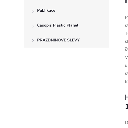
Publikace
P
s
Časopis Plastic Planet
T
PRÁZDNINOVÉ SLEVY
s
š
V
u
s
E
1
D