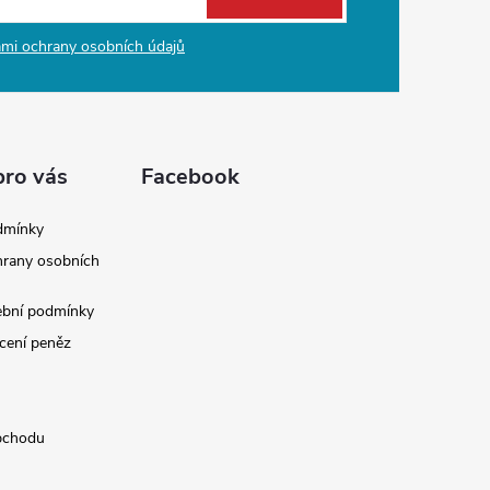
mi ochrany osobních údajů
pro vás
Facebook
dmínky
rany osobních
ební podmínky
cení peněz
bchodu