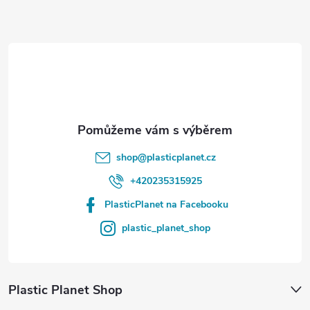
a
t
í
shop
@
plasticplanet.cz
+420235315925
PlasticPlanet na Facebooku
plastic_planet_shop
Plastic Planet Shop