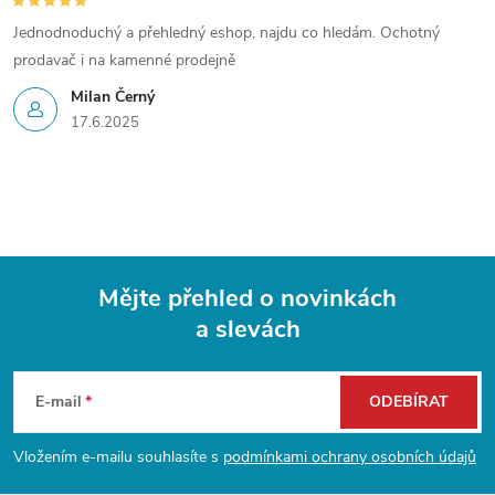
Jednodnoduchý a přehledný eshop, najdu co hledám. Ochotný
prodavač i na kamenné prodejně
Milan Černý
17.6.2025
Mějte přehled o novinkách
a slevách
Z
á
E-mail
ODEBÍRAT
p
Vložením e-mailu souhlasíte s
podmínkami ochrany osobních údajů