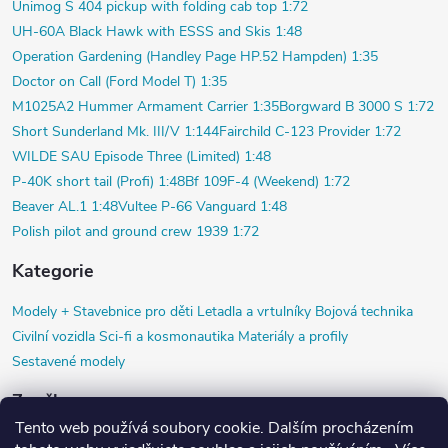
Unimog S 404 pickup with folding cab top 1:72
UH-60A Black Hawk with ESSS and Skis 1:48
Operation Gardening (Handley Page HP.52 Hampden) 1:35
Doctor on Call (Ford Model T) 1:35
M1025A2 Hummer Armament Carrier 1:35
Borgward B 3000 S 1:72
Short Sunderland Mk. III/V 1:144
Fairchild C-123 Provider 1:72
WILDE SAU Episode Three (Limited) 1:48
P-40K short tail (Profi) 1:48
Bf 109F-4 (Weekend) 1:72
Beaver AL.1 1:48
Vultee P-66 Vanguard 1:48
Polish pilot and ground crew 1939 1:72
Kategorie
Modely +
Stavebnice pro děti
Letadla a vrtulníky
Bojová technika
Civilní vozidla
Sci-fi a kosmonautika
Materiály a profily
Sestavené modely
Značky
Tento web používá soubory cookie. Dalším procházením
Airfix
Black Dog
Copper State Models SIA
Diorama HM
HR model