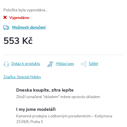
Položka byla vyprodána…
Vyprodáno
Možnosti doručení
553 Kč
Měrná
cena:
Dotaz k produktu
Hlídací pes
Sdílet
Značka:
Special Hobby
Dneska koupíte, zítra lepíte
Zboží označené "skladem" máme opravdu skladem
I my jsme modeláři
Kamenná prodejna s odborným poradenstvím – Kodymova
2539/8, Praha 5