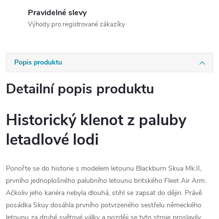
Pravidelné slevy
Výhody pro registrované zákazíky
Popis produktu
Detailní popis produktu
Historický klenot z paluby
letadlové lodi
Ponořte se do historie s modelem letounu Blackburn Skua Mk.II,
prvního jednoplošného palubního letounu britského Fleet Air Arm.
Ačkoliv jeho kariéra nebyla dlouhá, stihl se zapsat do dějin. Právě
posádka Skuy dosáhla prvního potvrzeného sestřelu německého
letounu za druhé světové války a později se tyto stroje proslavily