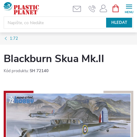
Přejít
NÁKUPNÍ
KOŠÍK
na
obsah
HLEDAT
1:72
Blackburn Skua Mk.II
Kód produktu:
SH 72140