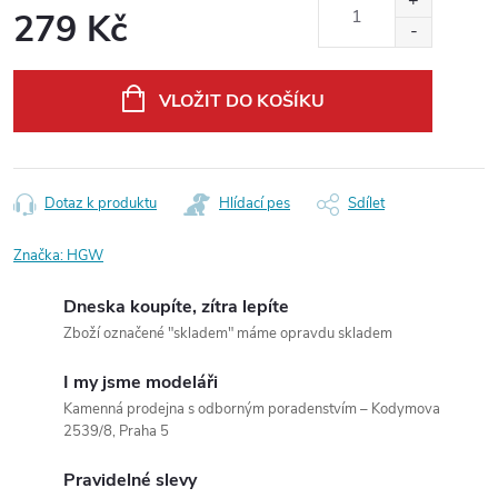
279 Kč
Měrná
cena:
VLOŽIT DO KOŠÍKU
Dotaz k produktu
Hlídací pes
Sdílet
Značka:
HGW
Dneska koupíte, zítra lepíte
Zboží označené "skladem" máme opravdu skladem
I my jsme modeláři
Kamenná prodejna s odborným poradenstvím – Kodymova
2539/8, Praha 5
Pravidelné slevy