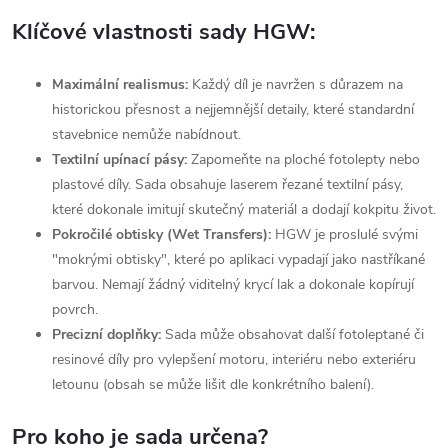
Klíčové vlastnosti sady HGW:
Maximální realismus:
Každý díl je navržen s důrazem na
historickou přesnost a nejjemnější detaily, které standardní
stavebnice nemůže nabídnout.
Textilní upínací pásy:
Zapomeňte na ploché fotolepty nebo
plastové díly. Sada obsahuje laserem řezané textilní pásy,
které dokonale imitují skutečný materiál a dodají kokpitu život.
Pokročilé obtisky (Wet Transfers):
HGW je proslulé svými
"mokrými obtisky", které po aplikaci vypadají jako nastříkané
barvou. Nemají žádný viditelný krycí lak a dokonale kopírují
povrch.
Precizní doplňky:
Sada může obsahovat další fotoleptané či
resinové díly pro vylepšení motoru, interiéru nebo exteriéru
letounu (obsah se může lišit dle konkrétního balení).
Pro koho je sada určena?