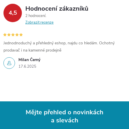
Hodnocení zákazníků
4,5
2 hodnocení
Zobrazit recenze
Jednodnoduchý a přehledný eshop, najdu co hledám. Ochotný
prodavač i na kamenné prodejně
Milan Černý
17.6.2025
Mějte přehled o novinkách
a slevách
Z