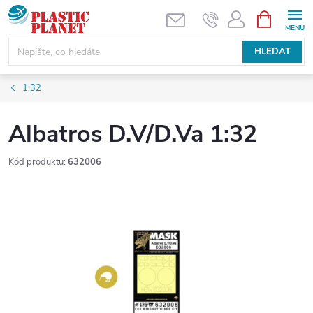
Přejít
NÁKUPNÍ
KOŠÍK
na
obsah
HLEDAT
1:32
Albatros D.V/D.Va 1:32
Kód produktu:
632006