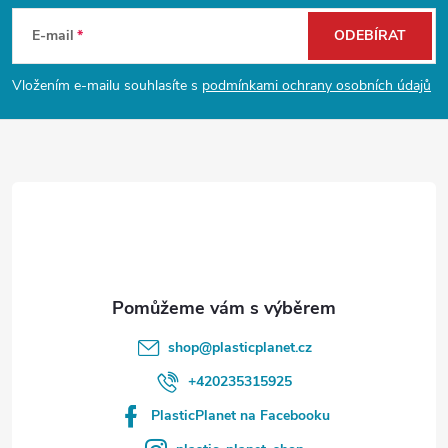
á
E-mail
ODEBÍRAT
p
Vložením e-mailu souhlasíte s
podmínkami ochrany osobních údajů
a
t
í
shop
@
plasticplanet.cz
+420235315925
PlasticPlanet na Facebooku