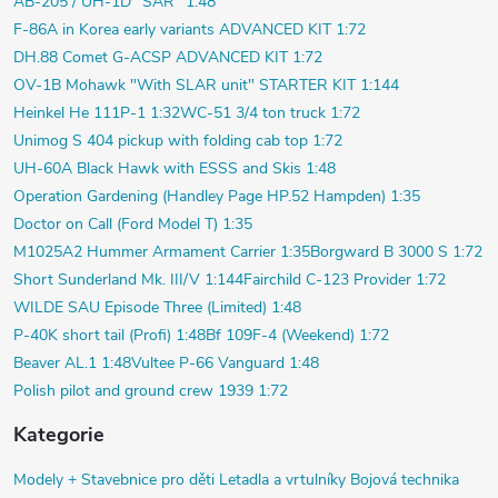
AB-205 / UH-1D "SAR" 1:48
F-86A in Korea early variants ADVANCED KIT 1:72
DH.88 Comet G-ACSP ADVANCED KIT 1:72
OV-1B Mohawk "With SLAR unit" STARTER KIT 1:144
Heinkel He 111P-1 1:32
WC-51 3/4 ton truck 1:72
Unimog S 404 pickup with folding cab top 1:72
UH-60A Black Hawk with ESSS and Skis 1:48
Operation Gardening (Handley Page HP.52 Hampden) 1:35
Doctor on Call (Ford Model T) 1:35
M1025A2 Hummer Armament Carrier 1:35
Borgward B 3000 S 1:72
Short Sunderland Mk. III/V 1:144
Fairchild C-123 Provider 1:72
WILDE SAU Episode Three (Limited) 1:48
P-40K short tail (Profi) 1:48
Bf 109F-4 (Weekend) 1:72
Beaver AL.1 1:48
Vultee P-66 Vanguard 1:48
Polish pilot and ground crew 1939 1:72
Kategorie
Modely +
Stavebnice pro děti
Letadla a vrtulníky
Bojová technika