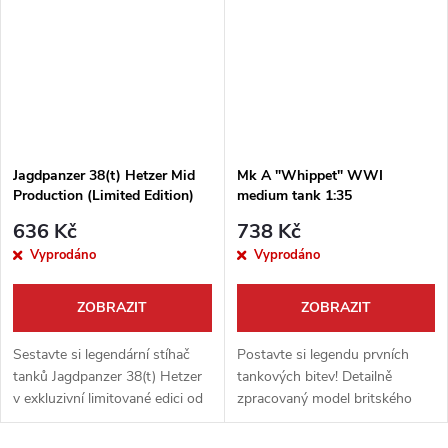
snem...
TAKOM představuje...
Jagdpanzer 38(t) Hetzer Mid
Mk A "Whippet" WWI
Production (Limited Edition)
medium tank 1:35
1:35
636 Kč
738 Kč
Vyprodáno
Vyprodáno
ZOBRAZIT
ZOBRAZIT
Sestavte si legendární stíhač
Postavte si legendu prvních
tanků Jagdpanzer 38(t) Hetzer
tankových bitev! Detailně
v exkluzivní limitované edici od
zpracovaný model britského
firmy Takom! Tento detailně
středního tanku Mk A
propracovaný model v měřítku
"Whippet" z období první