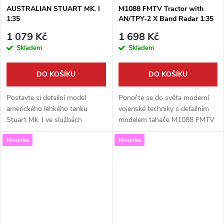
AUSTRALIAN STUART MK. I
M1088 FMTV Tractor with
1:35
AN/TPY-2 X Band Radar 1:35
1 079 Kč
1 698 Kč
Skladem
Skladem
DO KOŠÍKU
DO KOŠÍKU
Postavte si detailní model
Ponořte se do světa moderní
amerického lehkého tanku
vojenské techniky s detailním
Stuart Mk. I ve službách
modelem tahače M1088 FMTV
australské armády během
a radaru AN/TPY-2 v měřítku
Novinka
Novinka
druhé světové války. Tato
1:35. Špičková stavebnice od
špičková stavebnice od Miniart
Trumpeter vám umožní
v měřítku 1:35...
sestavit...