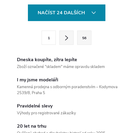
1:35 zachycuje verzi ze...
světové války od
O
renomovaného výrobce
NAČÍST 24 DALŠÍCH
TAKOM.Tato...
v
l
S
1
56
t
á
r
d
á
Dneska koupíte, zítra lepíte
a
n
Zboží označené "skladem" máme opravdu skladem
k
c
I my jsme modeláři
o
Kamenná prodejna s odborným poradenstvím – Kodymova
í
v
2539/8, Praha 5
á
p
Pravidelné slevy
n
Výhody pro registrované zákazíky
r
í
v
20 let na trhu