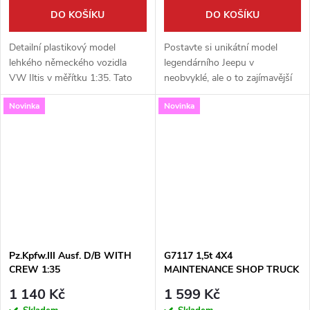
DO KOŠÍKU
DO KOŠÍKU
Detailní plastikový model
Postavte si unikátní model
lehkého německého vozidla
legendárního Jeepu v
VW Iltis v měřítku 1:35. Tato
neobvyklé, ale o to zajímavější
verze je vybavena výkonným
úpravě s plamenometem
Novinka
Novinka
protitankovým raketovým
WASP! Tato vysoce detailní
systémem MILAN, který z ní
plastová stavebnice od firmy
činil obávaného...
Meng v měřítku 1:35...
Pz.Kpfw.III Ausf. D/B WITH
G7117 1,5t 4X4
CREW 1:35
MAINTENANCE SHOP TRUCK
W/TRAILER 1:35
1 140 Kč
1 599 Kč