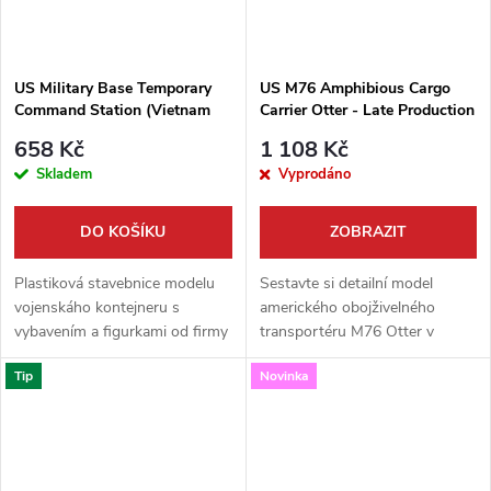
US Military Base Temporary
US M76 Amphibious Cargo
Command Station (Vietnam
Carrier Otter - Late Production
War Era) 1:35
1:35
658 Kč
1 108 Kč
Skladem
Vyprodáno
DO KOŠÍKU
ZOBRAZIT
Plastiková stavebnice modelu
Sestavte si detailní model
vojenskáho kontejneru s
amerického obojživelného
vybavením a figurkami od firmy
transportéru M76 Otter v
Gecko Models v měřítku 1:35.
měřítku 1:35. Tato špičková
Tip
Novinka
Neobsahuje barvy ani lepidlo.
stavebnice od Gecko Models
představuje pozdní výrobní
variantu a nabízí...