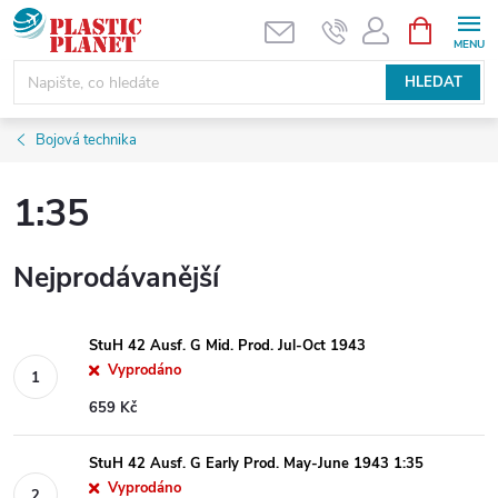
Přejít
NÁKUPNÍ
KOŠÍK
na
obsah
HLEDAT
Bojová technika
1:35
Nejprodávanější
StuH 42 Ausf. G Mid. Prod. Jul-Oct 1943
Vyprodáno
659 Kč
StuH 42 Ausf. G Early Prod. May-June 1943 1:35
Vyprodáno