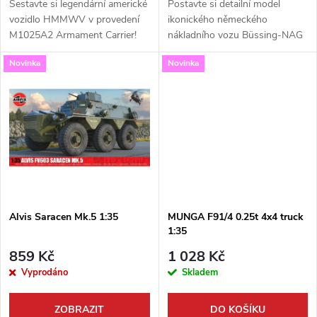
d
Sestavte si legendární americké
Postavte si detailní model
u
vozidlo HMMWV v provedení
ikonického německého
M1025A2 Armament Carrier!
nákladního vozu Büssing-NAG
u
Tento detailně zpracovaný
500S v měřítku 1:35. Tato
k
Novinka
Novinka
model od firmy ICM v měřítku
precizní stavebnice od IBG
k
1:35 je dokonalým přírůstkem
Models je skvělým doplňkem
t
do sbírky...
každé sbírky vojenské...
t
ů
ů
Alvis Saracen Mk.5 1:35
MUNGA F91/4 0.25t 4x4 truck
1:35
859 Kč
1 028 Kč
Vyprodáno
Skladem
ZOBRAZIT
DO KOŠÍKU