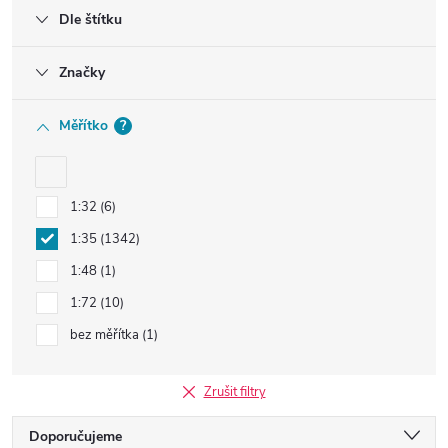
Dle štítku
Značky
Měřítko
?
1:32
6
1:35
1342
1:48
1
1:72
10
bez měřítka
1
Zrušit filtry
Ř
Doporučujeme