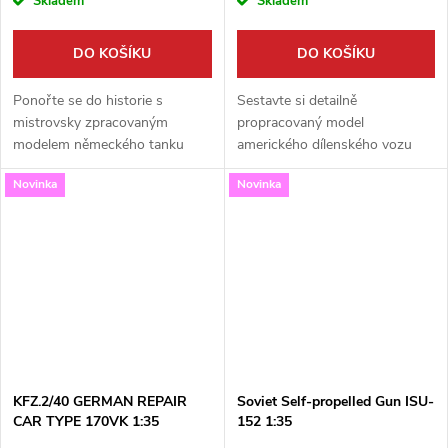
Skladem
Skladem
DO KOŠÍKU
DO KOŠÍKU
Ponořte se do historie s
Sestavte si detailně
mistrovsky zpracovaným
propracovaný model
modelem německého tanku
amerického dílenského vozu
Pz.Kpfw.III od Miniartu v
1,5t 4x4 s přívěsem v měřítku
Novinka
Novinka
měřítku 1:35. Tato prémiová
1:35. Tato stavebnice od firmy
stavebnice vám umožní
Miniart nabízí nejen precizní
postavit ranou verzi Ausf. D...
díly, ale i skvělý...
KFZ.2/40 GERMAN REPAIR
Soviet Self-propelled Gun ISU-
CAR TYPE 170VK 1:35
152 1:35