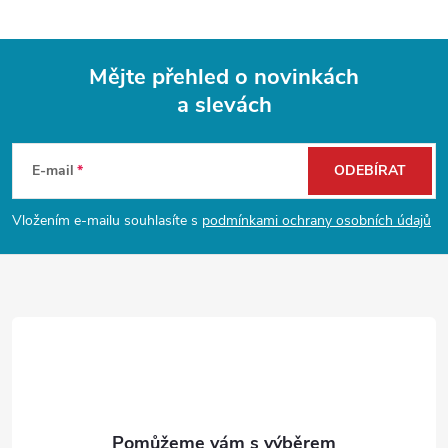
Mějte přehled o novinkách
a slevách
Z
á
E-mail
ODEBÍRAT
p
Vložením e-mailu souhlasíte s
podmínkami ochrany osobních údajů
a
t
í