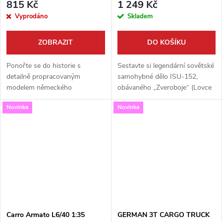
815 Kč
1 249 Kč
Vyprodáno
Skladem
ZOBRAZIT
DO KOŠÍKU
Ponořte se do historie s
Sestavte si legendární sovětské
detailně propracovaným
samohybné dělo ISU-152,
modelem německého
obávaného „Zveroboje“ (Lovce
opravárenského vozidla
zvířat), v detailním měřítku 1:35.
Novinka
Novinka
KFZ.2/40 German Repair Car
Tato vysoce kvalitní stavebnice
Type 170VK v měřítku 1:35.
od firmy Zvezda...
Tato špičková stavebnice od
firmy...
Carro Armato L6/40 1:35
GERMAN 3T CARGO TRUCK