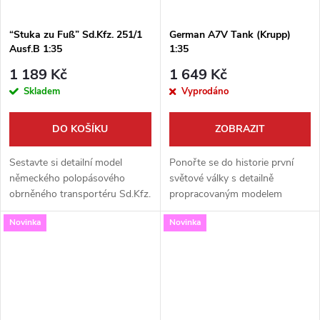
“Stuka zu Fuß” Sd.Kfz. 251/1
German A7V Tank (Krupp)
Ausf.B 1:35
1:35
1 189 Kč
1 649 Kč
Skladem
Vyprodáno
DO KOŠÍKU
ZOBRAZIT
Sestavte si detailní model
Ponořte se do historie první
německého polopásového
světové války s detailně
obrněného transportéru Sd.Kfz.
propracovaným modelem
251/1 Ausf.B, známého pod
německého tanku A7V (Krupp)
Novinka
Novinka
přezdívkou „Stuka zu Fuß“
od firmy Meng. Tento plastový
(Pěší Stuka). Tento vysoce
model v měřítku 1:35 vám
kvalitní kit od...
umožní sestavit si...