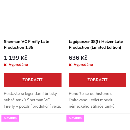
Sherman VC Firefly Late
Jagdpanzer 38(t) Hetzer Late
Production 1:35
Production (Limited Edition)
1:35
1 199 Kč
636 Kč
Vyprodáno
Vyprodáno
ZOBRAZIT
ZOBRAZIT
Postavte si legendární britský
Ponořte se do historie s
stíhač tanků Sherman VC
limitovanou edicí modelu
Firefly v pozdní produkční verzi.
německého stíhače tanků
Tento vysoce detailní model v
Jagdpanzer 38(t) Hetzer v
Novinka
Novinka
měřítku 1:35 od Rye Field
měřítku 1:35. Tato detailně
Model (RFM) je splněným
zpracovaná stavebnice od firmy