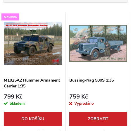
a
Nejlevnější
V
Novinka
Nejdražší
z
ý
Nejprodávanější
e
p
Abecedně
n
i
í
s
p
M1025A2 Hummer Armament
Bussing-Nag 500S 1:35
Carrier 1:35
p
r
799 Kč
759 Kč
r
Skladem
Vyprodáno
o
o
DO KOŠÍKU
ZOBRAZIT
d