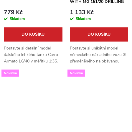
WITH MG 151/20 DRILLING
1:35
779 Kč
1 133 Kč
Skladem
Skladem
DO KOŠÍKU
DO KOŠÍKU
Postavte si detailní model
Postavte si unikátní model
italského lehkého tanku Carro
německého nákladního vozu 3t,
Armato L6/40 v měřítku 1:35.
přeměněného na obávanou
Tato precizní stavebnice od
mobilní protiletadlovou
Novinka
Novinka
renomované značky Italeri je
platformu. Tato detailně
skvělou volbou pro všechny...
zpracovaná stavebnice od
Miniart v měřítku 1:35...