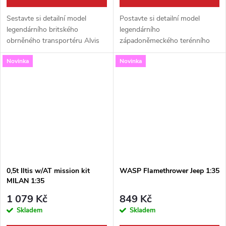
Sestavte si detailní model
Postavte si detailní model
legendárního britského
legendárního
obrněného transportéru Alvis
západoněmeckého terénního
Saracen Mk.5 v oblíbeném
vozidla MUNGA F91/4. Tato
Novinka
Novinka
měřítku 1:35. Tato precizní
precizní plastiková stavebnice
stavebnice od renomované
od firmy ACE v měřítku 1:35 je
značky Airfix vám...
skvělou příležitostí,...
0,5t Iltis w/AT mission kit
WASP Flamethrower Jeep 1:35
MILAN 1:35
1 079 Kč
849 Kč
Skladem
Skladem