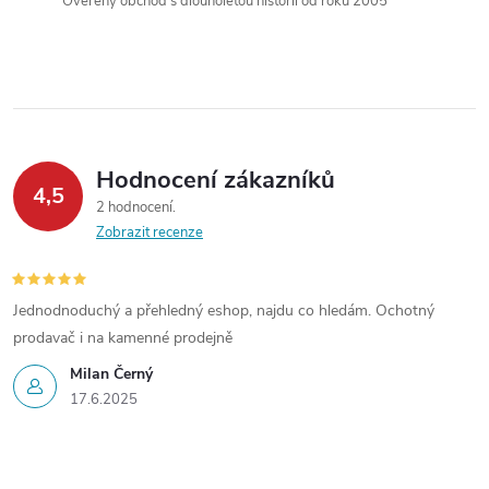
Ověřený obchod s dlouholetou historií od roku 2005
k
y
v
ý
Hodnocení zákazníků
p
4,5
2 hodnocení
Zobrazit recenze
i
s
Jednodnoduchý a přehledný eshop, najdu co hledám. Ochotný
u
prodavač i na kamenné prodejně
Milan Černý
17.6.2025