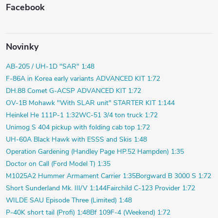
Facebook
Novinky
AB-205 / UH-1D "SAR" 1:48
F-86A in Korea early variants ADVANCED KIT 1:72
DH.88 Comet G-ACSP ADVANCED KIT 1:72
OV-1B Mohawk "With SLAR unit" STARTER KIT 1:144
Heinkel He 111P-1 1:32
WC-51 3/4 ton truck 1:72
Unimog S 404 pickup with folding cab top 1:72
UH-60A Black Hawk with ESSS and Skis 1:48
Operation Gardening (Handley Page HP.52 Hampden) 1:35
Doctor on Call (Ford Model T) 1:35
M1025A2 Hummer Armament Carrier 1:35
Borgward B 3000 S 1:72
Short Sunderland Mk. III/V 1:144
Fairchild C-123 Provider 1:72
WILDE SAU Episode Three (Limited) 1:48
P-40K short tail (Profi) 1:48
Bf 109F-4 (Weekend) 1:72