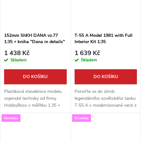
152mm ShKH DANA vz.77
T-55 A Model 1981 with Full
1:35 + kniha "Dana in details"
Interior Kit 1:35
1 438 Kč
1 639 Kč
Skladem
Skladem
DO KOŠÍKU
DO KOŠÍKU
Plastiková stavebnice modelu
Ponořte se do útrob
vojenské techniky od firmy
legendárního sovětského tanku
HobbyBoss v měřítku 1:35 +
T-55 A v modernizované verzi z
kniha Dana in details.
roku 1981! Tato špičková
Novinka
Novinka
Neobsahuje barvy ani lepidlo.
stavebnice od Rye Field Model
v měřítku 1:35 nabízí nevídanou
úroveň...