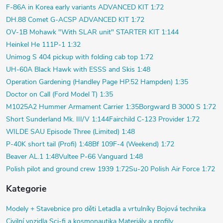
F-86A in Korea early variants ADVANCED KIT 1:72
DH.88 Comet G-ACSP ADVANCED KIT 1:72
OV-1B Mohawk "With SLAR unit" STARTER KIT 1:144
Heinkel He 111P-1 1:32
Unimog S 404 pickup with folding cab top 1:72
UH-60A Black Hawk with ESSS and Skis 1:48
Operation Gardening (Handley Page HP.52 Hampden) 1:35
Doctor on Call (Ford Model T) 1:35
M1025A2 Hummer Armament Carrier 1:35
Borgward B 3000 S 1:72
Short Sunderland Mk. III/V 1:144
Fairchild C-123 Provider 1:72
WILDE SAU Episode Three (Limited) 1:48
P-40K short tail (Profi) 1:48
Bf 109F-4 (Weekend) 1:72
Beaver AL.1 1:48
Vultee P-66 Vanguard 1:48
Polish pilot and ground crew 1939 1:72
Su-20 Polish Air Force 1:72
Kategorie
Modely +
Stavebnice pro děti
Letadla a vrtulníky
Bojová technika
Civilní vozidla
Sci-fi a kosmonautika
Materiály a profily