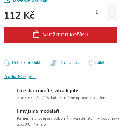
Možnosti doručení
112 Kč
Měrná
cena:
VLOŽIT DO KOŠÍKU
Dotaz k produktu
Hlídací pes
Sdílet
Značka:
Evergreen
Dneska koupíte, zítra lepíte
Zboží označené "skladem" máme opravdu skladem
I my jsme modeláři
Kamenná prodejna s odborným poradenstvím – Kodymova
2539/8, Praha 5