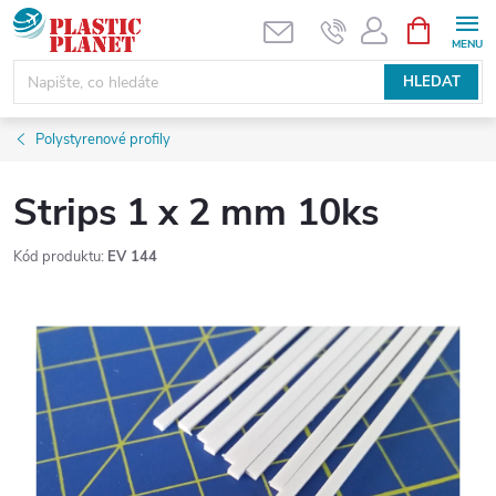
Přejít
NÁKUPNÍ
KOŠÍK
na
obsah
HLEDAT
Polystyrenové profily
Strips 1 x 2 mm 10ks
Kód produktu:
EV 144