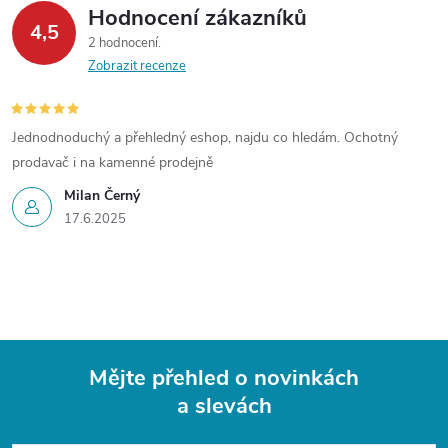
Hodnocení zákazníků
4,5
2 hodnocení
Zobrazit recenze
Jednodnoduchý a přehledný eshop, najdu co hledám. Ochotný
prodavač i na kamenné prodejně
Milan Černý
17.6.2025
Mějte přehled o novinkách
a slevách
Z