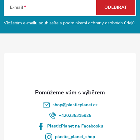
á
E-mail
ODEBÍRAT
p
Vložením e-mailu souhlasíte s
podmínkami ochrany osobních údajů
a
t
í
shop
@
plasticplanet.cz
+420235315925
PlasticPlanet na Facebooku
plastic_planet_shop