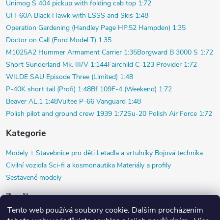
Unimog S 404 pickup with folding cab top 1:72
UH-60A Black Hawk with ESSS and Skis 1:48
Operation Gardening (Handley Page HP.52 Hampden) 1:35
Doctor on Call (Ford Model T) 1:35
M1025A2 Hummer Armament Carrier 1:35
Borgward B 3000 S 1:72
Short Sunderland Mk. III/V 1:144
Fairchild C-123 Provider 1:72
WILDE SAU Episode Three (Limited) 1:48
P-40K short tail (Profi) 1:48
Bf 109F-4 (Weekend) 1:72
Beaver AL.1 1:48
Vultee P-66 Vanguard 1:48
Polish pilot and ground crew 1939 1:72
Su-20 Polish Air Force 1:72
Kategorie
Modely +
Stavebnice pro děti
Letadla a vrtulníky
Bojová technika
Civilní vozidla
Sci-fi a kosmonautika
Materiály a profily
Sestavené modely
Značky
Tento web používá soubory cookie. Dalším procházením
Airfix
Black Dog
Copper State Models SIA
Diorama HM
HR model