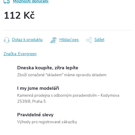
Možnosti doručení
112 Kč
Měrná
cena:
Dotaz k produktu
Hlídací pes
Sdílet
Značka:
Evergreen
Dneska koupíte, zítra lepíte
Zboží označené "skladem" máme opravdu skladem
I my jsme modeláři
Kamenná prodejna s odborným poradenstvím – Kodymova
2539/8, Praha 5
Pravidelné slevy
Výhody pro registrované zákazíky