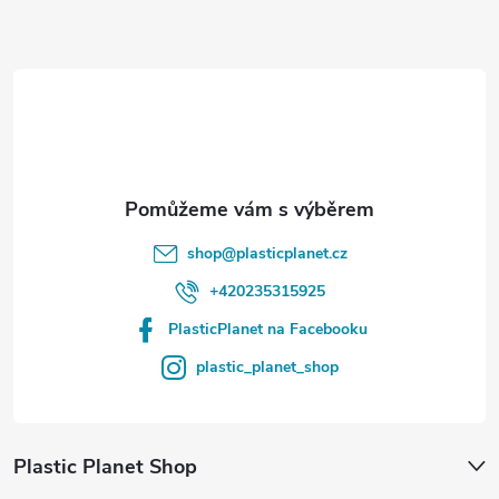
a
t
í
shop
@
plasticplanet.cz
+420235315925
PlasticPlanet na Facebooku
plastic_planet_shop
Plastic Planet Shop