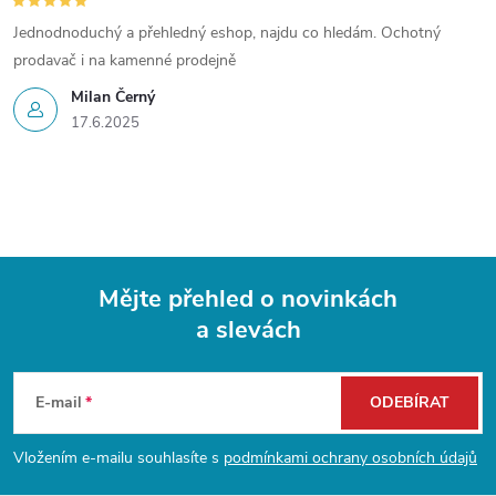
Jednodnoduchý a přehledný eshop, najdu co hledám. Ochotný
prodavač i na kamenné prodejně
Milan Černý
17.6.2025
Mějte přehled o novinkách
a slevách
Z
á
E-mail
ODEBÍRAT
p
Vložením e-mailu souhlasíte s
podmínkami ochrany osobních údajů