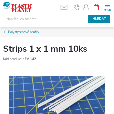
Přejít
NÁKUPNÍ
KOŠÍK
na
obsah
HLEDAT
Polystyrenové profily
Strips 1 x 1 mm 10ks
Kód produktu:
EV 142