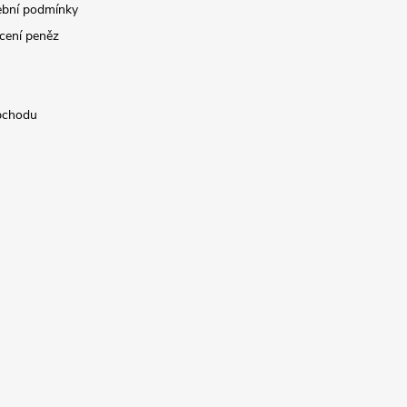
ební podmínky
cení peněz
bchodu