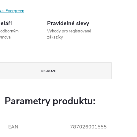
ka:
Evergreen
eláři
Pravidelné slevy
s odborným
Výhody pro registrované
dymova
zákazíky
DISKUZE
Parametry produktu:
EAN
:
787026001555