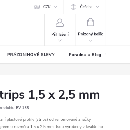
at?
Kontakty
Hodnocení obchodu
CZK
Čeština
NÁKUPNÍ
KOŠÍK
Prázdný košík
Přihlášení
PRÁZDNINOVÉ SLEVY
Poradna a Blog
Reg
trips 1,5 x 2,5 mm
produktu:
EV 155
izní plastové profily (strips) od renomované značky
green o rozměru 1,5 x 2,5 mm. Jsou vyrobeny z kvalitního