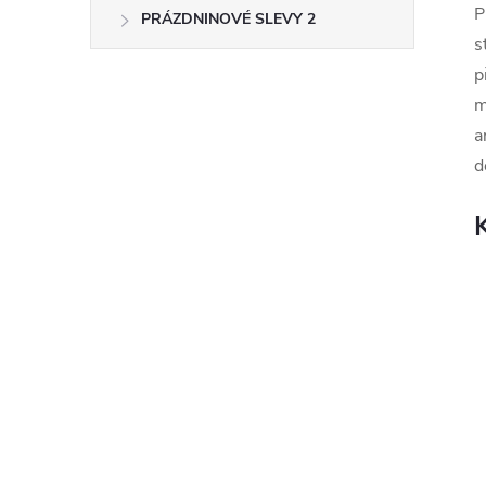
P
PRÁZDNINOVÉ SLEVY 2
s
p
m
a
d
K