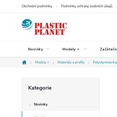
Přejít
Obchodní podmínky
Podmínky ochrany osobních údajů
na
obsah
Novinky
Modely +
Začátečn
Modely +
Materiály a profily
Polystyrenové p
Domů
P
Přeskočit
Kategorie
kategorie
o
Novinky
s