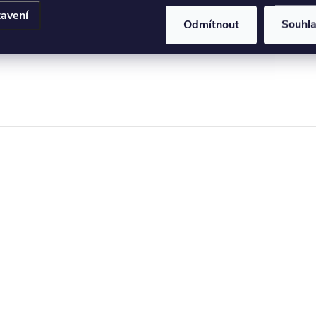
ovednosti na novou úroveň. Dodejte svým projektům
avení
etaily, které je odliší od ostatních!
Odmítnout
Souhl