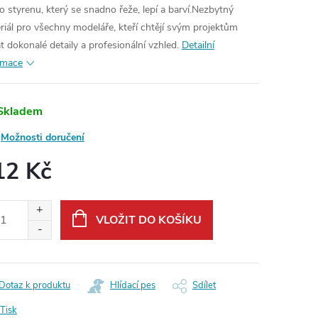
o styrenu, který se snadno řeže, lepí a barví.
Nezbytný
riál pro všechny modeláře, kteří chtějí svým projektům
t dokonalé detaily a profesionální vzhled.
Detailní
rmace
Skladem
Možnosti doručení
12 Kč
ná
:
VLOŽIT DO KOŠÍKU
Dotaz k produktu
Hlídací pes
Sdílet
Tisk