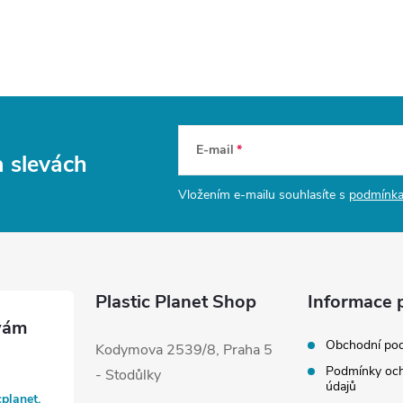
E-mail
a slevách
Vložením e-mailu souhlasíte s
podmínka
Plastic Planet Shop
Informace 
Obchodní po
Kodymova 2539/8, Praha 5
Podmínky och
- Stodůlky
údajů
cplanet.