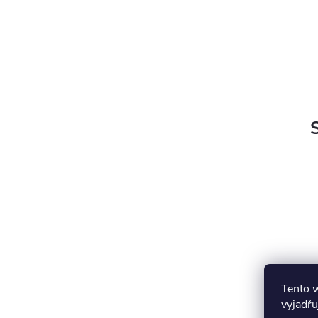
Tento 
S
vyjadřu