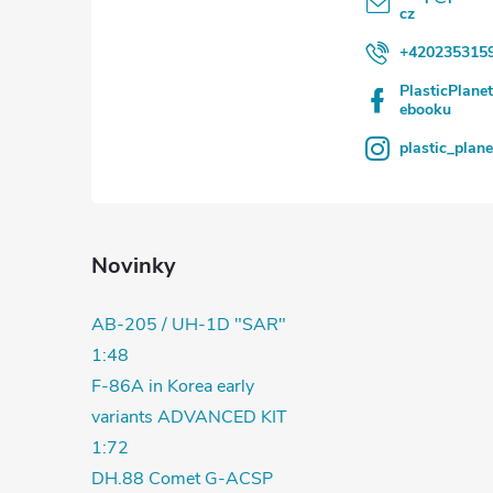
cz
+420235315
PlasticPlane
ebooku
plastic_plan
Novinky
AB-205 / UH-1D "SAR"
1:48
F-86A in Korea early
variants ADVANCED KIT
1:72
DH.88 Comet G-ACSP