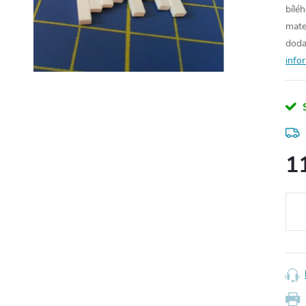
bíléh
mate
doda
info
1
Měr
cena