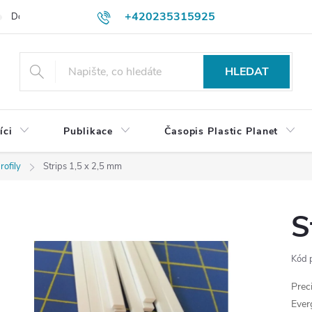
+420235315925
Dodací a platební podmínky
Podmínky vrácení peněz
Jak objedn
shop@plasticplanet.cz
HLEDAT
íci
Publikace
Časopis Plastic Planet
rofily
Strips 1,5 x 2,5 mm
S
Kód 
Prec
Ever