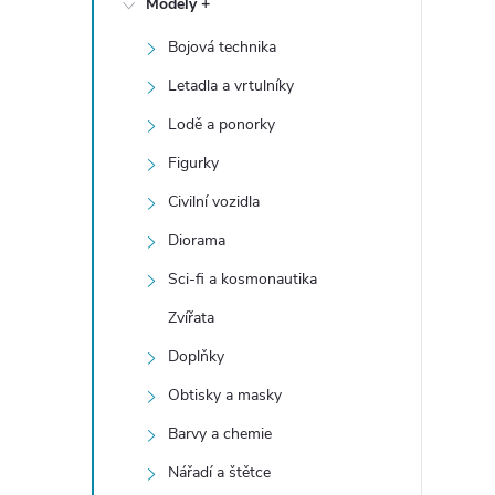
Modely +
t
Bojová technika
r
Letadla a vrtulníky
a
Lodě a ponorky
Figurky
n
Civilní vozidla
n
Diorama
Sci-fi a kosmonautika
í
Zvířata
p
Doplňky
a
Obtisky a masky
Barvy a chemie
n
Nářadí a štětce