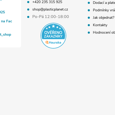
+420 235 315 925
Dodací a plat
shop@plasticplanet.cz
Podmínky vrá
925
Po-Pá 12:00-18:00
Jak objednat?
t na Fac
Kontakty
Hodnocení o
et_shop