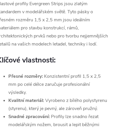
lastové profily Evergreen Strips jsou zlatým
tandardem v modelářském světě. Tyto pásky o
řesném rozměru 1,5 x 2,5 mm jsou ideálním
ateriálem pro stavbu konstrukcí, rámů,
rchitektonických prvků nebo pro tvorbu nejjemnějších
etailů na vašich modelech letadel, techniky i lodí.
líčové vlastnosti:
Přesné rozměry:
Konzistentní profil 1,5 x 2,5
mm po celé délce zaručuje profesionální
výsledky.
Kvalitní materiál:
Vyrobeno z bílého polystyrenu
(styrenu), který je pevný, ale zároveň pružný.
Snadné zpracování:
Profily lze snadno řezat
modelářským nožem, brousit a lepit běžnými