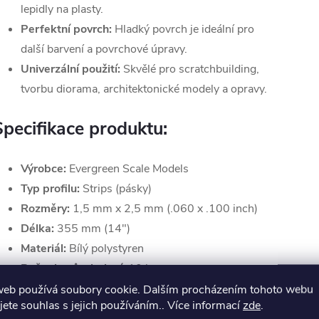
lepidly na plasty.
Perfektní povrch:
Hladký povrch je ideální pro
další barvení a povrchové úpravy.
Univerzální použití:
Skvělé pro scratchbuilding,
tvorbu diorama, architektonické modely a opravy.
Specifikace produktu:
Výrobce:
Evergreen Scale Models
Typ profilu:
Strips (pásky)
Rozměry:
1,5 mm x 2,5 mm (.060 x .100 inch)
Délka:
355 mm (14")
Materiál:
Bílý polystyren
Počet kusů v balení:
10 ks
web používá soubory cookie. Dalším procházením tohoto webu
 profily Evergreen posunete své modelářské
jete souhlas s jejich používáním.. Více informací
zde
.