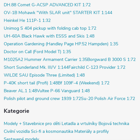
DH.88 Comet G-ACSP ADVANCED KIT 1:72
OV-1B Mohawk "With SLAR unit" STARTER KIT 1:144
Heinkel He 111P-1 1:32
Unimog S 404 pickup with folding cab top 1:72
UH-60A Black Hawk with ESSS and Skis 1:48
Operation Gardening (Handley Page HP.52 Hampden) 1:35
Doctor on Call (Ford Model T) 1:35
M1025A2 Hummer Armament Carrier 1:35
Borgward B 3000 S 1:72
Short Sunderland Mk. III/V 1:144
Fairchild C-123 Provider 1:72
WILDE SAU Episode Three (Limited) 1:48
P-40K short tail (Profi) 1:48
Bf 109F-4 (Weekend) 1:72
Beaver AL.1 1:48
Vultee P-66 Vanguard 1:48
Polish pilot and ground crew 1939 1:72
Su-20 Polish Air Force 1:72
Kategorie
Modely +
Stavebnice pro děti
Letadla a vrtulníky
Bojová technika
Civilní vozidla
Sci-fi a kosmonautika
Materiály a profily
Sestavené modely