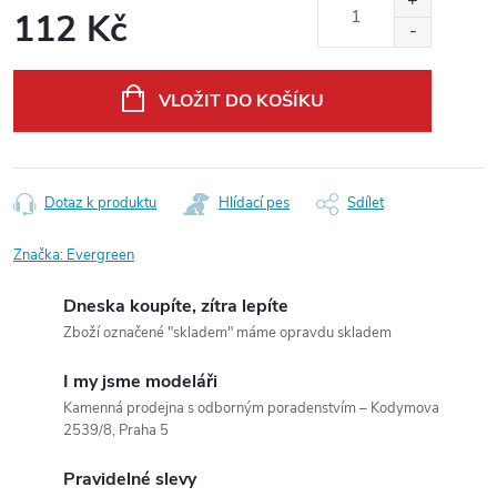
112 Kč
Měrná
cena:
VLOŽIT DO KOŠÍKU
Dotaz k produktu
Hlídací pes
Sdílet
Značka:
Evergreen
Dneska koupíte, zítra lepíte
Zboží označené "skladem" máme opravdu skladem
I my jsme modeláři
Kamenná prodejna s odborným poradenstvím – Kodymova
2539/8, Praha 5
Pravidelné slevy