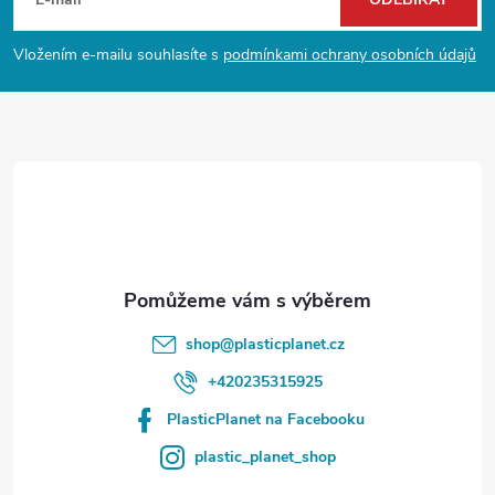
á
p
Vložením e-mailu souhlasíte s
podmínkami ochrany osobních údajů
a
t
í
shop
@
plasticplanet.cz
+420235315925
PlasticPlanet na Facebooku
plastic_planet_shop