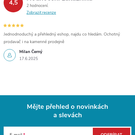
4,5
2 hodnocení
Zobrazit recenze
Jednodnoduchý a přehledný eshop, najdu co hledám. Ochotný
prodavač i na kamenné prodejně
Milan Černý
17.6.2025
Mějte přehled o novinkách
a slevách
Z
E-mail
ODEBÍRAT