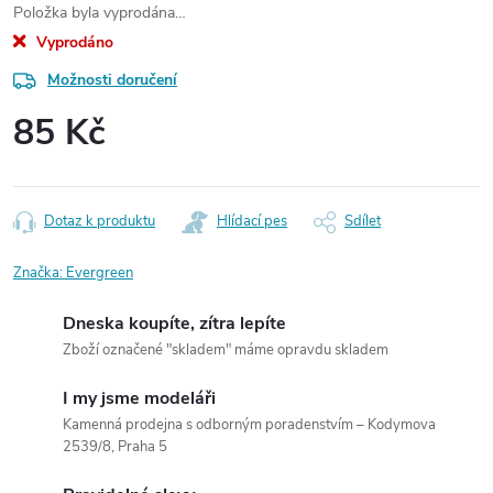
Položka byla vyprodána…
Vyprodáno
Možnosti doručení
85 Kč
Měrná
cena:
Dotaz k produktu
Hlídací pes
Sdílet
Značka:
Evergreen
Dneska koupíte, zítra lepíte
Zboží označené "skladem" máme opravdu skladem
I my jsme modeláři
Kamenná prodejna s odborným poradenstvím – Kodymova
2539/8, Praha 5