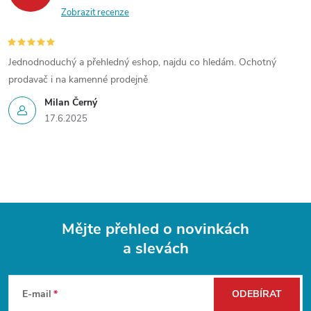
Zobrazit recenze
Jednodnoduchý a přehledný eshop, najdu co hledám. Ochotný
prodavač i na kamenné prodejně
Milan Černý
17.6.2025
Mějte přehled o novinkách
a slevách
Z
á
E-mail
ODEBÍRAT