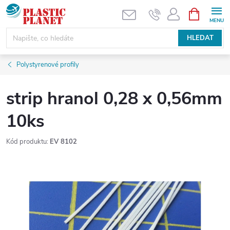
Přejít
NÁKUPNÍ
KOŠÍK
na
obsah
HLEDAT
Polystyrenové profily
strip hranol 0,28 x 0,56mm
10ks
Kód produktu:
EV 8102