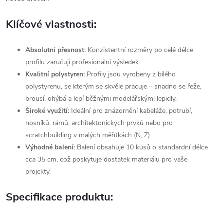
Klíčové vlastnosti:
Absolutní přesnost:
Konzistentní rozměry po celé délce
profilu zaručují profesionální výsledek.
Kvalitní polystyren:
Profily jsou vyrobeny z bílého
polystyrenu, se kterým se skvěle pracuje – snadno se řeže,
brousí, ohýbá a lepí běžnými modelářskými lepidly.
Široké využití:
Ideální pro znázornění kabeláže, potrubí,
nosníků, rámů, architektonických prvků nebo pro
scratchbuilding v malých měřítkách (N, Z).
Výhodné balení:
Balení obsahuje 10 kusů o standardní délce
cca 35 cm, což poskytuje dostatek materiálu pro vaše
projekty.
Specifikace produktu: