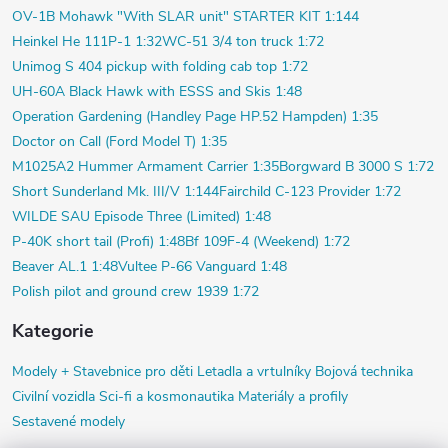
OV-1B Mohawk "With SLAR unit" STARTER KIT 1:144
Heinkel He 111P-1 1:32
WC-51 3/4 ton truck 1:72
Unimog S 404 pickup with folding cab top 1:72
UH-60A Black Hawk with ESSS and Skis 1:48
Operation Gardening (Handley Page HP.52 Hampden) 1:35
Doctor on Call (Ford Model T) 1:35
M1025A2 Hummer Armament Carrier 1:35
Borgward B 3000 S 1:72
Short Sunderland Mk. III/V 1:144
Fairchild C-123 Provider 1:72
WILDE SAU Episode Three (Limited) 1:48
P-40K short tail (Profi) 1:48
Bf 109F-4 (Weekend) 1:72
Beaver AL.1 1:48
Vultee P-66 Vanguard 1:48
Polish pilot and ground crew 1939 1:72
Kategorie
Modely +
Stavebnice pro děti
Letadla a vrtulníky
Bojová technika
Civilní vozidla
Sci-fi a kosmonautika
Materiály a profily
Sestavené modely