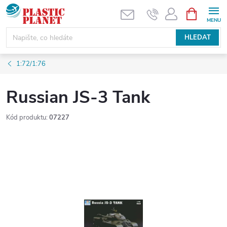
Přejít
NÁKUPNÍ
KOŠÍK
na
obsah
HLEDAT
1:72/1:76
Russian JS-3 Tank
Kód produktu:
07227