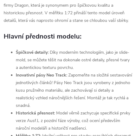
firmy Dragon, která je synonymem pro špičkovou kvalitu a
historickou přesnost. V měřítku 1:72 přináší tento model úroveň
detailů, která vás naprosto ohromí a stane se chloubou vaší sbírky.
Hlavní přednosti modelu:
Špičkové detaily:
Díky moderním technologiím, jako je slide-
mold, se můžete těšit na dokonale ostré detaily, přesné tvary
a autentickou texturu povrchu.
Inovativní pásy Neo Track:
Zapomeňte na složité sestavování
jednotlivých článků! Pásy Neo Track jsou vyrobeny z jednoho
kusu pružného materiálu, ale zachovávají si detaily a
realistický vzhled náročnějších řešení. Montáž je tak rychlá a
snadná.
Historická přesnost:
Model věrně zachycuje specifické prvky
verze Ausf.L z pozdní fáze výroby, což ocení především
nároční modeláři a historičtí nadšenci.
Měřítko 1:72:
Ideální velikost pro stavbu rozsáhlých dioramat