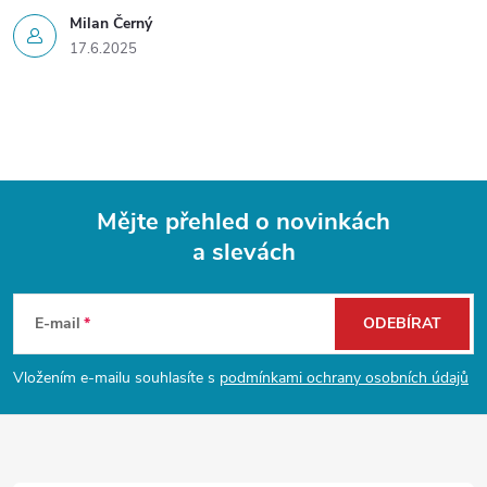
Milan Černý
17.6.2025
Mějte přehled o novinkách
a slevách
Z
á
E-mail
ODEBÍRAT
p
Vložením e-mailu souhlasíte s
podmínkami ochrany osobních údajů
a