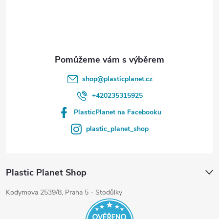
t
í
shop
@
plasticplanet.cz
+420235315925
PlasticPlanet na Facebooku
plastic_planet_shop
Plastic Planet Shop
Kodymova 2539/8, Praha 5 - Stodůlky