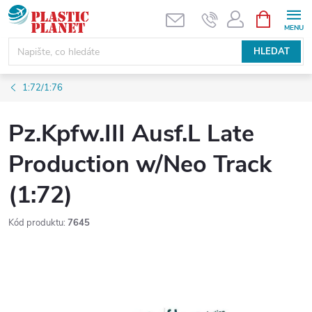
Přejít
NÁKUPNÍ
KOŠÍK
na
obsah
HLEDAT
1:72/1:76
Pz.Kpfw.III Ausf.L Late
Production w/Neo Track
(1:72)
Kód produktu:
7645