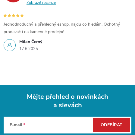
Zobrazit recenze
Jednodnoduchý a přehledný eshop, najdu co hledám. Ochotný
prodavač i na kamenné prodejně
Milan Černý
17.6.2025
Mějte přehled o novinkách
a slevách
Z
á
E-mail
ODEBÍRAT