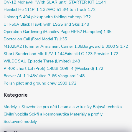
OV-1B Mohawk "With SLAR unit" STARTER KIT 1:144
Heinkel He 111P-1 1:32
WC-51 3/4 ton truck 1:72
Unimog S 404 pickup with folding cab top 1:72
UH-60A Black Hawk with ESSS and Skis 1:48
Operation Gardening (Handley Page HP.52 Hampden) 1:35
Doctor on Call (Ford Model T) 1:35
M1025A2 Hummer Armament Carrier 1:35
Borgward B 3000 S 1:72
Short Sunderland Mk. III/V 1:144
Fairchild C-123 Provider 1:72
WILDE SAU Episode Three (Limited) 1:48
P-40K short tail (Profi) 1:48
Bf 109F-4 (Weekend) 1:72
Beaver AL.1 1:48
Vultee P-66 Vanguard 1:48
Polish pilot and ground crew 1939 1:72
Kategorie
Modely +
Stavebnice pro děti
Letadla a vrtulníky
Bojová technika
Civilní vozidla
Sci-fi a kosmonautika
Materiály a profily
Sestavené modely