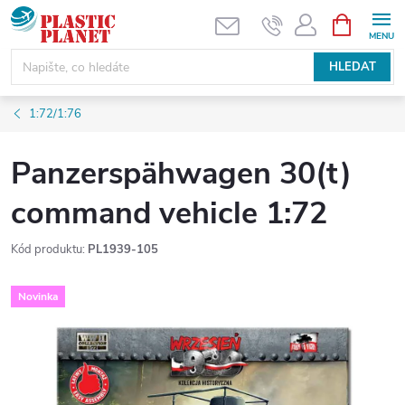
Přejít
NÁKUPNÍ
KOŠÍK
na
obsah
HLEDAT
1:72/1:76
Panzerspähwagen 30(t)
command vehicle 1:72
Kód produktu:
PL1939-105
Novinka