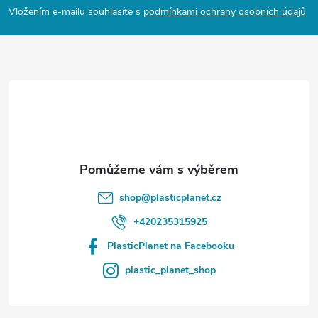
p
Vložením e-mailu souhlasíte s
podmínkami ochrany osobních údajů
a
t
í
shop
@
plasticplanet.cz
+420235315925
PlasticPlanet na Facebooku
plastic_planet_shop