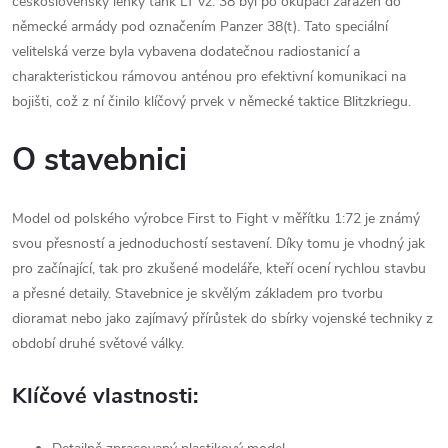
československý lehký tank LT vz. 38 byl po okupaci zařazen do
německé armády pod označením Panzer 38(t). Tato speciální
velitelská verze byla vybavena dodatečnou radiostanicí a
charakteristickou rámovou anténou pro efektivní komunikaci na
bojišti, což z ní činilo klíčový prvek v německé taktice Blitzkriegu.
O stavebnici
Model od polského výrobce First to Fight v měřítku 1:72 je známý
svou přesností a jednoduchostí sestavení. Díky tomu je vhodný jak
pro začínající, tak pro zkušené modeláře, kteří ocení rychlou stavbu
a přesné detaily. Stavebnice je skvělým základem pro tvorbu
dioramat nebo jako zajímavý přírůstek do sbírky vojenské techniky z
období druhé světové války.
Klíčové vlastnosti: