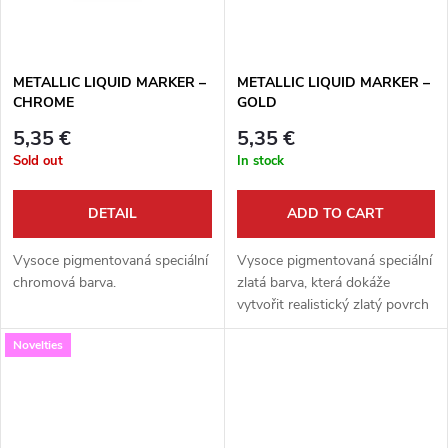
t
s
METALLIC LIQUID MARKER –
METALLIC LIQUID MARKER –
CHROME
GOLD
5,35 €
5,35 €
Sold out
In stock
DETAIL
ADD TO CART
Vysoce pigmentovaná speciální
Vysoce pigmentovaná speciální
chromová barva.
zlatá barva, která dokáže
vytvořit realistický zlatý povrch
na téměř všech hladkých
Novelties
površích (jako je plast, sklo,
dřevo a guma).