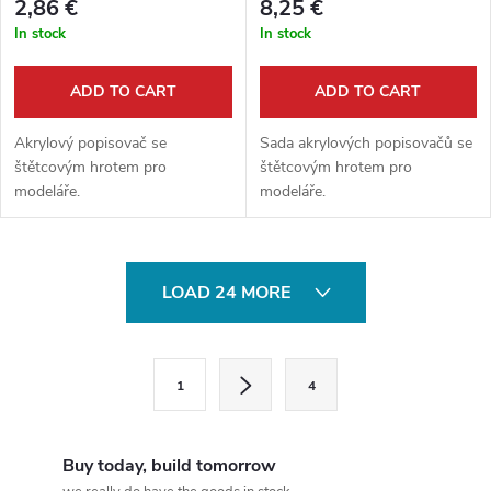
2,86 €
8,25 €
In stock
In stock
ADD TO CART
ADD TO CART
Akrylový popisovač se
Sada akrylových popisovačů se
štětcovým hrotem pro
štětcovým hrotem pro
modeláře.
modeláře.
L
LOAD 24 MORE
i
s
P
1
4
a
t
g
i
i
Buy today, build tomorrow