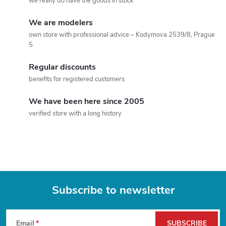
n
n
we really do have the goods in stock
a
g
We are modelers
t
own store with professional advice – Kodymova 2539/8, Prague
c
i
5
o
o
Regular discounts
n
benefits for registered customers
n
t
We have been here since 2005
verified store with a long history
r
o
l
s
Subscribe to newsletter
F
Email
SUBSCRIBE