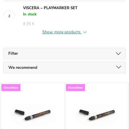
VISCERA – PLAYMARKER SET
In stock
8,25 €
Show more products
Filter
P
We recommend
r
Least expensive
L
Novelties
Novelties
Most expensive
o
i
Bestsellers
d
s
Alphabetically
u