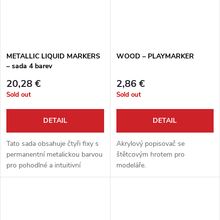
METALLIC LIQUID MARKERS
WOOD – PLAYMARKER
– sada 4 barev
20,28 €
2,86 €
Sold out
Sold out
DETAIL
DETAIL
Tato sada obsahuje čtyři fixy s
Akrylový popisovač se
permanentní metalickou barvou
štětcovým hrotem pro
pro pohodlné a intuitivní
modeláře.
malování detailů na vašich
miniaturách.