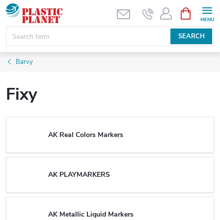
Skip
SHOPPIN
CART
to
content
SEARCH
Barvy
Fixy
AK Real Colors Markers
AK PLAYMARKERS
AK Metallic Liquid Markers