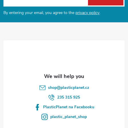
o
By entering your email, you agree to the
privacy policy
.
o
t
e
r
shop
@
plasticplanet.cz
235 315 925
PlasticPlanet na Facebooku
plastic_planet_shop