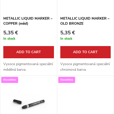
t
c
o
t
METALLIC LIQUID MARKER –
METALLIC LIQUID MARKER –
COPPER (měď)
OLD BRONZE
f
s
5,35 €
5,35 €
p
In stock
In stock
o
r
ADD TO CART
ADD TO CART
r
o
Vysoce pigmentovaná speciální
Vysoce pigmentovaná speciální
t
měděná barva.
chromová barva.
d
Novelties
Novelties
i
u
n
c
g