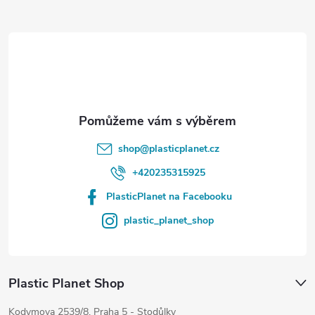
a
t
í
shop
@
plasticplanet.cz
+420235315925
PlasticPlanet na Facebooku
plastic_planet_shop
Plastic Planet Shop
Kodymova 2539/8, Praha 5 - Stodůlky