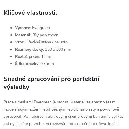
Klíčové vlastnosti:
Výrobce:
Evergreen
Materiál:
Bílý polystyren
Vzor:
Dřevěná stěna / palubky
Rozměry desky:
150 x 300 mm
Rozteč prken:
1,3 mm
Šířka drážky:
0,3 mm
Snadné zpracování pro perfektní
výsledky
Práce s deskami Evergreen je radost. Materiál lze snadno řezat
modelářským nožem, lepit běžnými lepidly na plasty a povrchově
upravovat. Po nabarvení akrylovými či emailovými barvami a aplikaci
patiny získáte povrch k nerozeznání od skutečného dřeva. Ideální