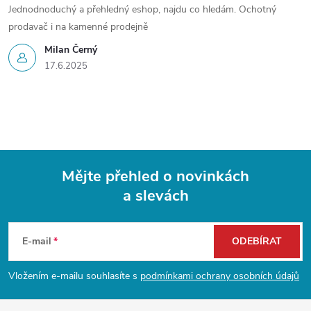
Jednodnoduchý a přehledný eshop, najdu co hledám. Ochotný
prodavač i na kamenné prodejně
Milan Černý
17.6.2025
Mějte přehled o novinkách
a slevách
Z
á
E-mail
ODEBÍRAT
p
Vložením e-mailu souhlasíte s
podmínkami ochrany osobních údajů