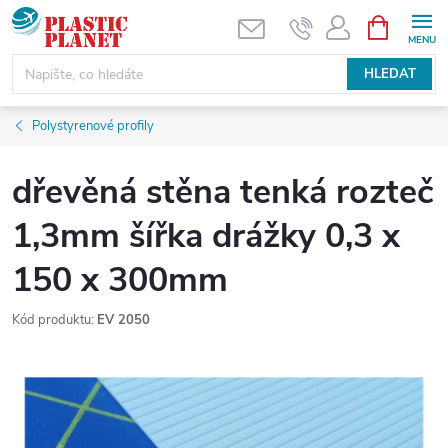
Přejít
NÁKUPNÍ
KOŠÍK
na
obsah
HLEDAT
Polystyrenové profily
dřevěná stěna tenká rozteč
1,3mm šířka drážky 0,3 x
150 x 300mm
Kód produktu:
EV 2050