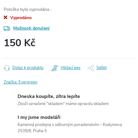
Položka byla vyprodána…
Vyprodáno
Možnosti doručení
150 Kč
Měrná
cena:
Dotaz k produktu
Hlídací pes
Sdílet
Značka:
Evergreen
Dneska koupíte, zítra lepíte
Zboží označené "skladem" máme opravdu skladem
I my jsme modeláři
Kamenná prodejna s odborným poradenstvím – Kodymova
2539/8, Praha 5