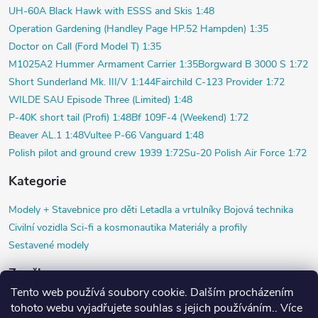
UH-60A Black Hawk with ESSS and Skis 1:48
Operation Gardening (Handley Page HP.52 Hampden) 1:35
Doctor on Call (Ford Model T) 1:35
M1025A2 Hummer Armament Carrier 1:35
Borgward B 3000 S 1:72
Short Sunderland Mk. III/V 1:144
Fairchild C-123 Provider 1:72
WILDE SAU Episode Three (Limited) 1:48
P-40K short tail (Profi) 1:48
Bf 109F-4 (Weekend) 1:72
Beaver AL.1 1:48
Vultee P-66 Vanguard 1:48
Polish pilot and ground crew 1939 1:72
Su-20 Polish Air Force 1:72
Kategorie
Modely +
Stavebnice pro děti
Letadla a vrtulníky
Bojová technika
Civilní vozidla
Sci-fi a kosmonautika
Materiály a profily
Sestavené modely
Značky
Tento web používá soubory cookie. Dalším procházením
Airfix
Black Dog
Copper State Models SIA
Diorama HM
HR model
tohoto webu vyjadřujete souhlas s jejich používáním.. Více