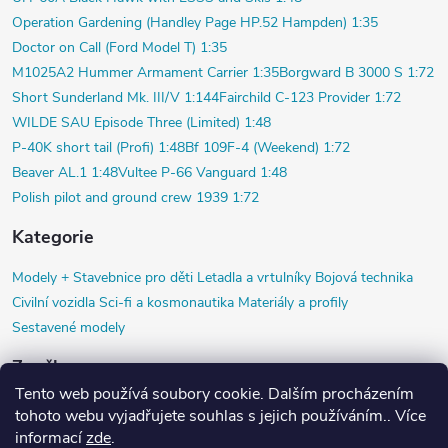
Operation Gardening (Handley Page HP.52 Hampden) 1:35
Doctor on Call (Ford Model T) 1:35
M1025A2 Hummer Armament Carrier 1:35
Borgward B 3000 S 1:72
Short Sunderland Mk. III/V 1:144
Fairchild C-123 Provider 1:72
WILDE SAU Episode Three (Limited) 1:48
P-40K short tail (Profi) 1:48
Bf 109F-4 (Weekend) 1:72
Beaver AL.1 1:48
Vultee P-66 Vanguard 1:48
Polish pilot and ground crew 1939 1:72
Kategorie
Modely +
Stavebnice pro děti
Letadla a vrtulníky
Bojová technika
Civilní vozidla
Sci-fi a kosmonautika
Materiály a profily
Sestavené modely
Značky
Tento web používá soubory cookie. Dalším procházením
Airfix
Black Dog
Copper State Models SIA
Diorama HM
HR model
tohoto webu vyjadřujete souhlas s jejich používáním.. Více
Jach
ICM
KP Kovozávody Prostějov
Magnet Press
Precision Metals
informací
zde
.