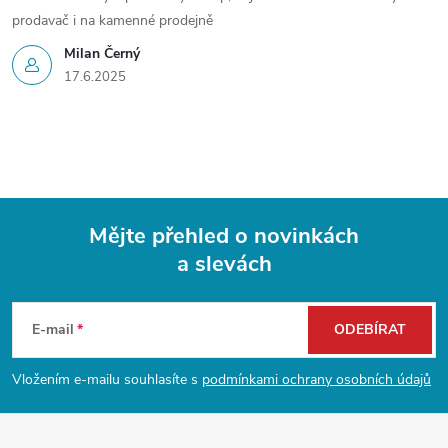
prodavač i na kamenné prodejně
Milan Černý
17.6.2025
Mějte přehled o novinkách
a slevách
Z
á
E-mail
ODEBÍRAT
p
Vložením e-mailu souhlasíte s
podmínkami ochrany osobních údajů
a