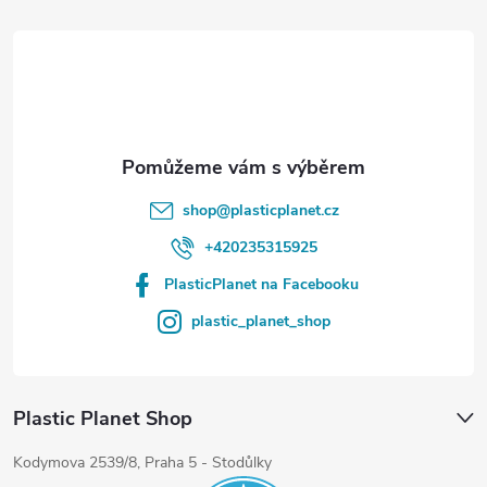
t
í
shop
@
plasticplanet.cz
+420235315925
PlasticPlanet na Facebooku
plastic_planet_shop
Plastic Planet Shop
Kodymova 2539/8, Praha 5 - Stodůlky