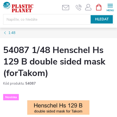
Přejít
NÁKUPNÍ
KOŠÍK
na
obsah
HLEDAT
1:48
54087 1/48 Henschel Hs
129 B double sided mask
(forTakom)
Kód produktu:
54087
Novinka