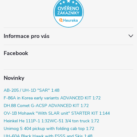
Informace pro vás
Facebook
Novinky
AB-205 / UH-1D "SAR" 1:48
F-86A in Korea early variants ADVANCED KIT 1:72
DH.88 Comet G-ACSP ADVANCED KIT 1:72
OV-1B Mohawk "With SLAR unit" STARTER KIT 1:144
Heinkel He 111P-1 1:32
WC-51 3/4 ton truck 1:72
Unimog S 404 pickup with folding cab top 1:72
UH-60A Black Hawk with ESSS and Skis 1:48