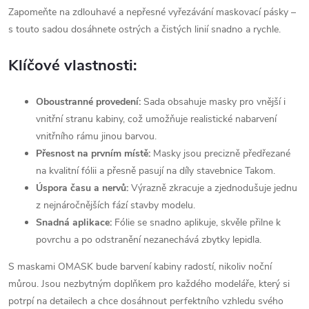
Zapomeňte na zdlouhavé a nepřesné vyřezávání maskovací pásky –
s touto sadou dosáhnete ostrých a čistých linií snadno a rychle.
Klíčové vlastnosti:
Oboustranné provedení:
Sada obsahuje masky pro vnější i
vnitřní stranu kabiny, což umožňuje realistické nabarvení
vnitřního rámu jinou barvou.
Přesnost na prvním místě:
Masky jsou precizně předřezané
na kvalitní fólii a přesně pasují na díly stavebnice Takom.
Úspora času a nervů:
Výrazně zkracuje a zjednodušuje jednu
z nejnáročnějších fází stavby modelu.
Snadná aplikace:
Fólie se snadno aplikuje, skvěle přilne k
povrchu a po odstranění nezanechává zbytky lepidla.
S maskami OMASK bude barvení kabiny radostí, nikoliv noční
můrou. Jsou nezbytným doplňkem pro každého modeláře, který si
potrpí na detailech a chce dosáhnout perfektního vzhledu svého