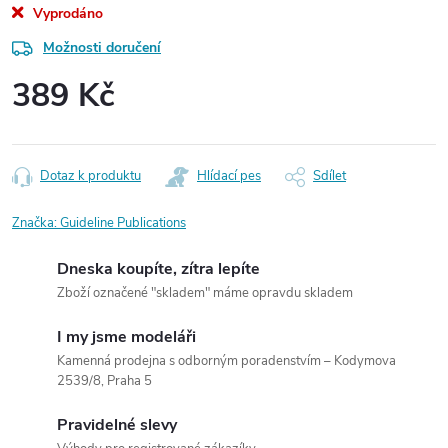
Vyprodáno
Možnosti doručení
389 Kč
Měrná
cena:
Dotaz k produktu
Hlídací pes
Sdílet
Značka:
Guideline Publications
Dneska koupíte, zítra lepíte
Zboží označené "skladem" máme opravdu skladem
I my jsme modeláři
Kamenná prodejna s odborným poradenstvím – Kodymova
2539/8, Praha 5
Pravidelné slevy