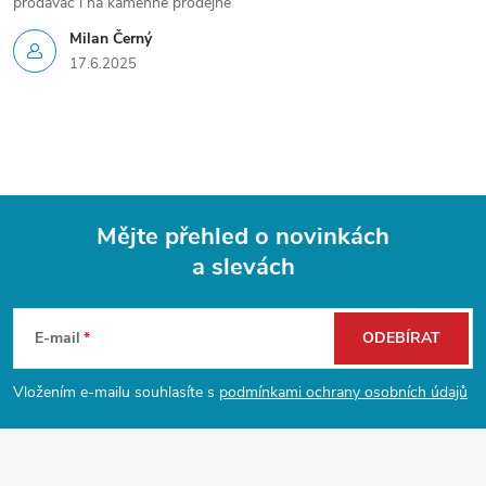
prodavač i na kamenné prodejně
Milan Černý
17.6.2025
Mějte přehled o novinkách
a slevách
Z
á
E-mail
ODEBÍRAT
p
Vložením e-mailu souhlasíte s
podmínkami ochrany osobních údajů
a