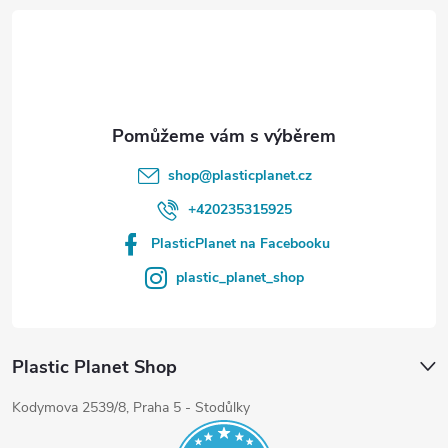
t
í
shop
@
plasticplanet.cz
+420235315925
PlasticPlanet na Facebooku
plastic_planet_shop
Plastic Planet Shop
Kodymova 2539/8, Praha 5 - Stodůlky