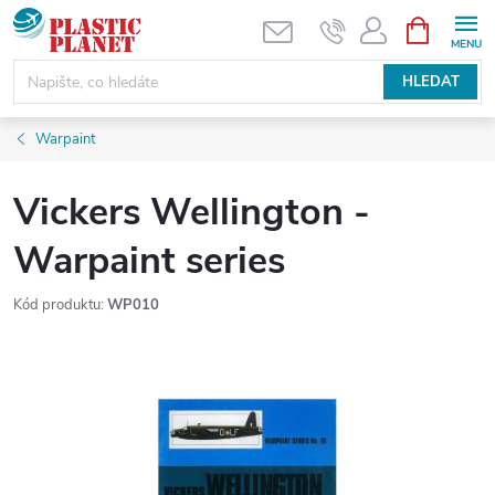
Přejít
NÁKUPNÍ
KOŠÍK
na
obsah
HLEDAT
Warpaint
Vickers Wellington -
Warpaint series
Kód produktu:
WP010