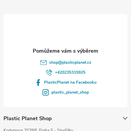
a
t
í
shop
@
plasticplanet.cz
+420235315925
PlasticPlanet na Facebooku
plastic_planet_shop
Plastic Planet Shop
Kodymova 2539/8, Praha 5 - Stodůlky