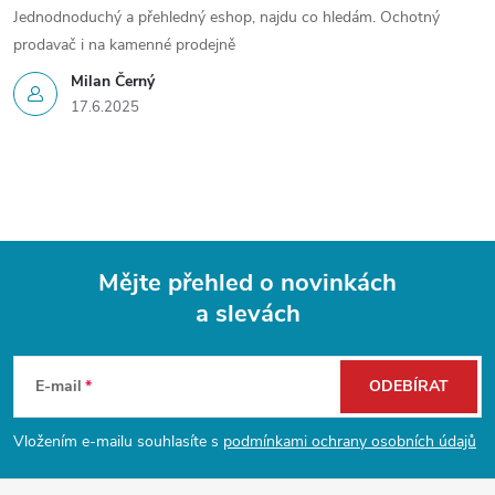
Jednodnoduchý a přehledný eshop, najdu co hledám. Ochotný
prodavač i na kamenné prodejně
Milan Černý
17.6.2025
Mějte přehled o novinkách
a slevách
Z
á
E-mail
ODEBÍRAT
p
Vložením e-mailu souhlasíte s
podmínkami ochrany osobních údajů