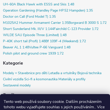
UH-60A Black Hawk with ESSS and Skis 1:48
Operation Gardening (Handley Page HP.52 Hampden) 1:35
Doctor on Call (Ford Model T) 1:35
M1025A2 Hummer Armament Carrier 1:35
Borgward B 3000 S 1:72
Short Sunderland Mk. III/V 1:144
Fairchild C-123 Provider 1:72
WILDE SAU Episode Three (Limited) 1:48
P-40K short tail (Profi) 1:48
Bf 109F-4 (Weekend) 1:72
Beaver AL.1 1:48
Vultee P-66 Vanguard 1:48
Polish pilot and ground crew 1939 1:72
Kategorie
Modely +
Stavebnice pro děti
Letadla a vrtulníky
Bojová technika
Civilní vozidla
Sci-fi a kosmonautika
Materiály a profily
Sestavené modely
Značky
Tento web používá soubory cookie. Dalším procházením
Airfix
Black Dog
Copper State Models SIA
Diorama HM
HR model
tohoto webu vyjadřujete souhlas s jejich používáním.. Více