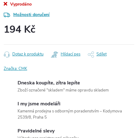
Vyprodáno
Možnosti doručení
194 Kč
Měrná
cena:
Dotaz k produktu
Hlídací pes
Sdílet
Značka:
CMK
Dneska koupíte, zítra lepíte
Zboží označené "skladem" máme opravdu skladem
I my jsme modeláři
Kamenná prodejna s odborným poradenstvím – Kodymova
2539/8, Praha 5
Pravidelné slevy