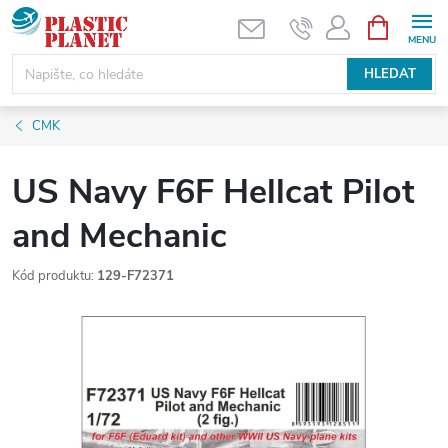
Přejít
NÁKUPNÍ
KOŠÍK
na
obsah
HLEDAT
CMK
US Navy F6F Hellcat Pilot
and Mechanic
Kód produktu:
129-F72371