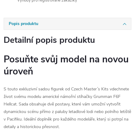
Výhody pro registrované zákazíky
Popis produktu
Detailní popis produktu
Posuňte svůj model na novou
úroveň
S touto exkluzivní sadou figurek od Czech Master´s Kits vdechnete
život svému modelu americké námořní stíhačky Grumman F6F
Hellcat. Sada obsahuje dvě postavy, které vám umožní vytvořit
dynamickou scénu přímo z paluby letadlové lodi nebo polního letiště
v Pacifiku. Ideální doplněk pro každého modeláře, který si potrpí na
detaily a historickou přesnost.