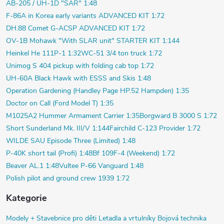
AB-205 / UH-1D "SAR" 1:48
F-86A in Korea early variants ADVANCED KIT 1:72
DH.88 Comet G-ACSP ADVANCED KIT 1:72
OV-1B Mohawk "With SLAR unit" STARTER KIT 1:144
Heinkel He 111P-1 1:32
WC-51 3/4 ton truck 1:72
Unimog S 404 pickup with folding cab top 1:72
UH-60A Black Hawk with ESSS and Skis 1:48
Operation Gardening (Handley Page HP.52 Hampden) 1:35
Doctor on Call (Ford Model T) 1:35
M1025A2 Hummer Armament Carrier 1:35
Borgward B 3000 S 1:72
Short Sunderland Mk. III/V 1:144
Fairchild C-123 Provider 1:72
WILDE SAU Episode Three (Limited) 1:48
P-40K short tail (Profi) 1:48
Bf 109F-4 (Weekend) 1:72
Beaver AL.1 1:48
Vultee P-66 Vanguard 1:48
Polish pilot and ground crew 1939 1:72
Kategorie
Modely +
Stavebnice pro děti
Letadla a vrtulníky
Bojová technika