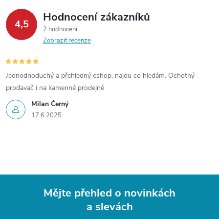
Hodnocení zákazníků
4,5
2 hodnocení
Zobrazit recenze
Jednodnoduchý a přehledný eshop, najdu co hledám. Ochotný
prodavač i na kamenné prodejně
Milan Černý
17.6.2025
Mějte přehled o novinkách
a slevách
Z