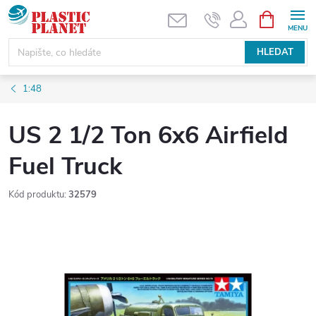
Přejít
NÁKUPNÍ
KOŠÍK
na
obsah
HLEDAT
1:48
US 2 1/2 Ton 6x6 Airfield
Fuel Truck
Kód produktu:
32579