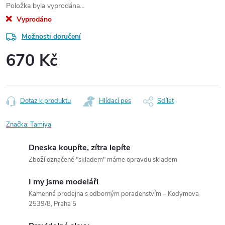
Položka byla vyprodána…
Vyprodáno
Možnosti doručení
670 Kč
Měrná
cena:
Dotaz k produktu
Hlídací pes
Sdílet
Značka:
Tamiya
Dneska koupíte, zítra lepíte
Zboží označené "skladem" máme opravdu skladem
I my jsme modeláři
Kamenná prodejna s odborným poradenstvím – Kodymova
2539/8, Praha 5