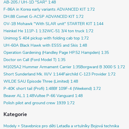
AB-205 / UH-1D "SAR" 1:48
F-86A in Korea early variants ADVANCED KIT 1:72
DH.88 Comet G-ACSP ADVANCED KIT 1:72
OV-1B Mohawk "With SLAR unit" STARTER KIT 1:144
Heinkel He 111P-1 1:32
WC-51 3/4 ton truck 1:72
Unimog S 404 pickup with folding cab top 1:72
UH-60A Black Hawk with ESSS and Skis 1:48
Operation Gardening (Handley Page HP.52 Hampden) 1:35
Doctor on Call (Ford Model T) 1:35
M1025A2 Hummer Armament Carrier 1:35
Borgward B 3000 S 1:72
Short Sunderland Mk. III/V 1:144
Fairchild C-123 Provider 1:72
WILDE SAU Episode Three (Limited) 1:48
P-40K short tail (Profi) 1:48
Bf 109F-4 (Weekend) 1:72
Beaver AL.1 1:48
Vultee P-66 Vanguard 1:48
Polish pilot and ground crew 1939 1:72
Kategorie
Modely +
Stavebnice pro děti
Letadla a vrtulníky
Bojová technika