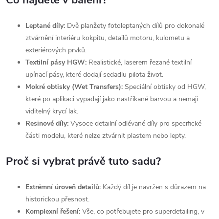
Co najdete v balení?
Leptané díly:
Dvě planžety fotoleptaných dílů pro dokonalé
ztvárnění interiéru kokpitu, detailů motoru, kulometu a
exteriérových prvků.
Textilní pásy HGW:
Realistické, laserem řezané textilní
upínací pásy, které dodají sedadlu pilota život.
Mokré obtisky (Wet Transfers):
Speciální obtisky od HGW,
které po aplikaci vypadají jako nastříkané barvou a nemají
viditelný krycí lak.
Resinové díly:
Vysoce detailní odlévané díly pro specifické
části modelu, které nelze ztvárnit plastem nebo lepty.
Proč si vybrat právě tuto sadu?
Extrémní úroveň detailů:
Každý díl je navržen s důrazem na
historickou přesnost.
Komplexní řešení:
Vše, co potřebujete pro superdetailing, v