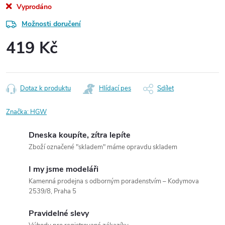
Vyprodáno
Možnosti doručení
419 Kč
Měrná
cena:
Dotaz k produktu
Hlídací pes
Sdílet
Značka:
HGW
Dneska koupíte, zítra lepíte
Zboží označené "skladem" máme opravdu skladem
I my jsme modeláři
Kamenná prodejna s odborným poradenstvím – Kodymova
2539/8, Praha 5
Pravidelné slevy