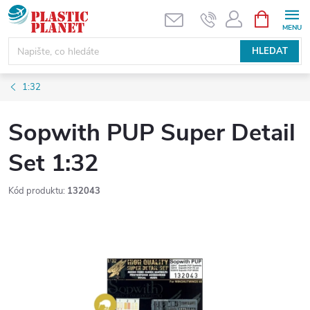
Přejít
NÁKUPNÍ
KOŠÍK
na
obsah
HLEDAT
1:32
Sopwith PUP Super Detail
Set 1:32
Kód produktu:
132043