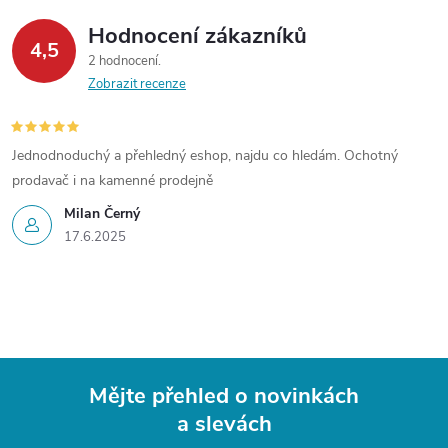
Hodnocení zákazníků
4,5
2 hodnocení
Zobrazit recenze
Jednodnoduchý a přehledný eshop, najdu co hledám. Ochotný
prodavač i na kamenné prodejně
Milan Černý
17.6.2025
Mějte přehled o novinkách
a slevách
Z