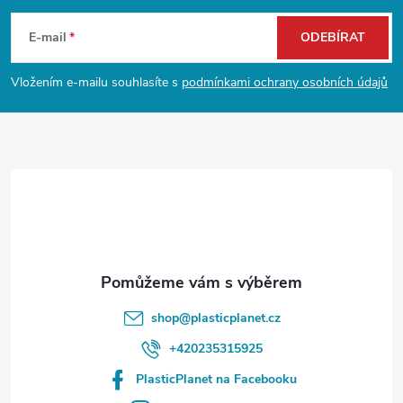
á
E-mail
ODEBÍRAT
p
Vložením e-mailu souhlasíte s
podmínkami ochrany osobních údajů
a
t
í
shop
@
plasticplanet.cz
+420235315925
PlasticPlanet na Facebooku