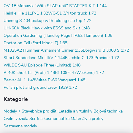
OV-1B Mohawk "With SLAR unit" STARTER KIT 1:144
Heinkel He 111P-1 1:32
WC-51 3/4 ton truck 1:72
Unimog S 404 pickup with folding cab top 1:72
UH-60A Black Hawk with ESSS and Skis 1:48
Operation Gardening (Handley Page HP.52 Hampden) 1:35
Doctor on Call (Ford Model T) 1:35
M1025A2 Hummer Armament Carrier 1:35
Borgward B 3000 S 1:72
Short Sunderland Mk. III/V 1:144
Fairchild C-123 Provider 1:72
WILDE SAU Episode Three (Limited) 1:48
P-40K short tail (Profi) 1:48
Bf 109F-4 (Weekend) 1:72
Beaver AL.1 1:48
Vultee P-66 Vanguard 1:48
Polish pilot and ground crew 1939 1:72
Kategorie
Modely +
Stavebnice pro děti
Letadla a vrtulníky
Bojová technika
Civilní vozidla
Sci-fi a kosmonautika
Materiály a profily
Sestavené modely