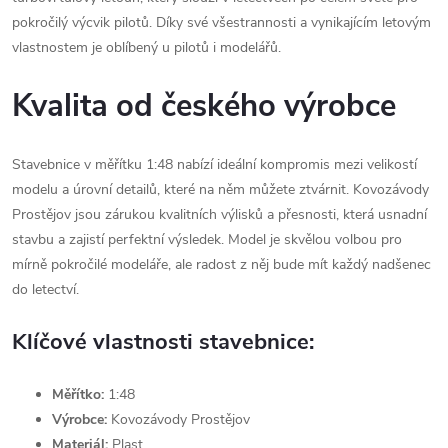
pokročilý výcvik pilotů. Díky své všestrannosti a vynikajícím letovým
vlastnostem je oblíbený u pilotů i modelářů.
Kvalita od českého výrobce
Stavebnice v měřítku 1:48 nabízí ideální kompromis mezi velikostí
modelu a úrovní detailů, které na něm můžete ztvárnit. Kovozávody
Prostějov jsou zárukou kvalitních výlisků a přesnosti, která usnadní
stavbu a zajistí perfektní výsledek. Model je skvělou volbou pro
mírně pokročilé modeláře, ale radost z něj bude mít každý nadšenec
do letectví.
Klíčové vlastnosti stavebnice:
Měřítko:
1:48
Výrobce:
Kovozávody Prostějov
Materiál:
Plast