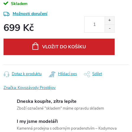
Skladem
Možnosti doručení
699 Kč
Měrná
cena:
VLOŽIT DO KOŠÍKU
Dotaz k produktu
Hlídací pes
Sdílet
Značka:
Kovozávody Prostějov
Dneska koupíte, zítra lepíte
Zboží označené "skladem" máme opravdu skladem
I my jsme modeláři
Kamenná prodejna s odborným poradenstvím – Kodymova