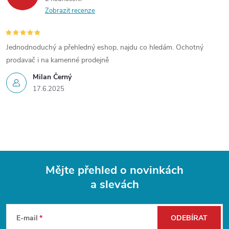
Zobrazit recenze
Jednodnoduchý a přehledný eshop, najdu co hledám. Ochotný
prodavač i na kamenné prodejně
Milan Černý
17.6.2025
Mějte přehled o novinkách
a slevách
Z
á
E-mail
ODEBÍRAT