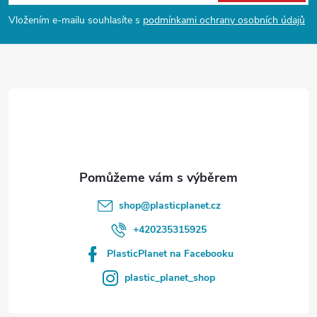
p
Vložením e-mailu souhlasíte s
podmínkami ochrany osobních údajů
a
t
í
shop
@
plasticplanet.cz
+420235315925
PlasticPlanet na Facebooku
plastic_planet_shop