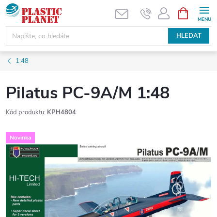
Přejít
NÁKUPNÍ
KOŠÍK
na
obsah
HLEDAT
1:48
Pilatus PC-9A/M 1:48
Kód produktu:
KPH4804
Novinka