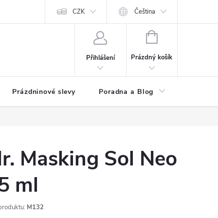
at?
Kontakty
Hodnocení obchodu
CZK
Čeština
NÁKUPNÍ
KOŠÍK
Prázdný košík
Přihlášení
Prázdninové slevy
Poradna a Blog
Registr
r. Masking Sol Neo
5 ml
produktu:
M132