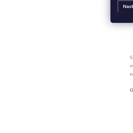
Nast
S
v
n
O