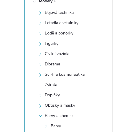
Modely +
t
Bojová technika
r
Letadla a vrtulníky
a
Lodě a ponorky
Figurky
n
Civilní vozidla
n
Diorama
Sci-fi a kosmonautika
í
Zvířata
p
Doplňky
a
Obtisky a masky
Barvy a chemie
n
Barvy