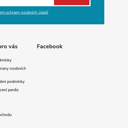
mi ochrany osobních údajů
pro vás
Facebook
dmínky
rany osobních
ební podmínky
cení peněz
bchodu