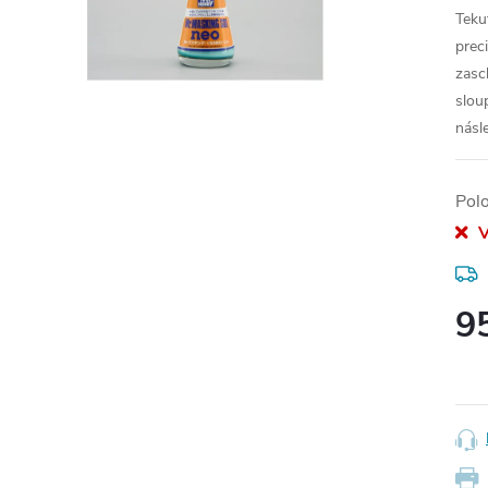
Teku
prec
zasc
slou
násl
Pol
V
9
Měr
cena