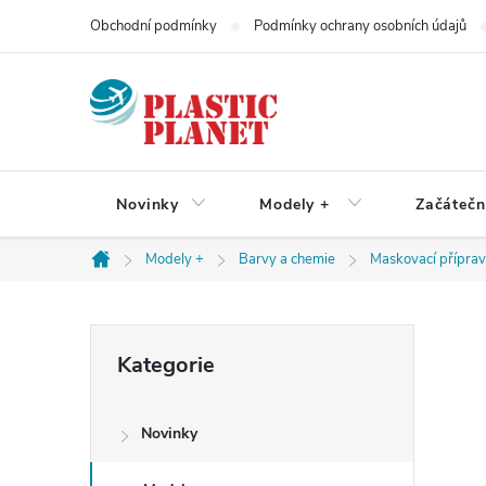
Přejít
Obchodní podmínky
Podmínky ochrany osobních údajů
na
obsah
Novinky
Modely +
Začátečn
Modely +
Barvy a chemie
Maskovací přípra
Domů
P
Přeskočit
Kategorie
kategorie
o
Novinky
s