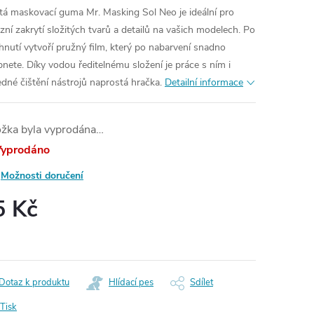
tá maskovací guma Mr. Masking Sol Neo je ideální pro
izní zakrytí složitých tvarů a detailů na vašich modelech. Po
hnutí vytvoří pružný film, který po nabarvení snadno
pnete. Díky vodou ředitelnému složení je práce s ním i
edné čištění nástrojů naprostá hračka.
Detailní informace
ožka byla vyprodána…
yprodáno
Možnosti doručení
5 Kč
ná
:
Dotaz k produktu
Hlídací pes
Sdílet
Tisk