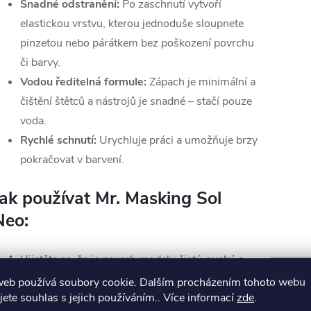
Snadné odstranění:
Po zaschnutí vytvoří
elastickou vrstvu, kterou jednoduše sloupnete
pinzetou nebo párátkem bez poškození povrchu
či barvy.
Vodou ředitelná formule:
Zápach je minimální a
čištění štětců a nástrojů je snadné – stačí pouze
voda.
Rychlé schnutí:
Urychluje práci a umožňuje brzy
pokračovat v barvení.
Jak používat Mr. Masking Sol
Neo:
Ujistěte se, že je povrch modelu čistý, suchý a
odmaštěný.
web používá soubory cookie. Dalším procházením tohoto webu
jete souhlas s jejich používáním.. Více informací
zde
.
Pomocí štětce naneste masku v dostatečné