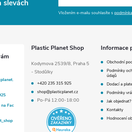
a slevách
Vložením e-mailu souhlasíte s
podmínka
Plastic Planet Shop
Informace 
Obchodní po
Kodymova 2539/8, Praha 5
Podmínky och
- Stodůlky
údajů
cplanet.
+420 235 315 925
Dodací a plat
shop@plasticplanet.cz
Podmínky vrá
925
Po-Pá 12:00-18:00
Jak objednat?
t na Fac
Kontakty
Hodnocení o
et_shop