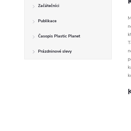
Začátečníci
M
Publikace
n
k
Časopis Plastic Planet
T
n
Prázdninové slevy
p
k
k
K