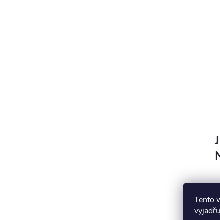
Tento 
vyjadřu