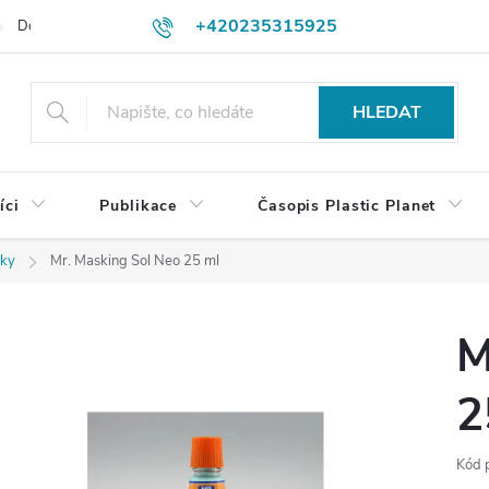
+420235315925
Dodací a platební podmínky
Podmínky vrácení peněz
Jak objedn
shop@plasticplanet.cz
HLEDAT
íci
Publikace
Časopis Plastic Planet
vky
Mr. Masking Sol Neo 25 ml
M
2
Kód 