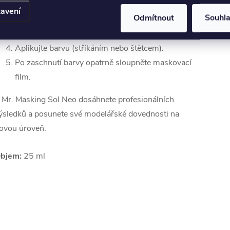
vrstvě na místa, která chcete ochránit.
avení
Odmítnout
Souhl
Nechte masku důkladně zaschnout, dokud
nebude zcela průhledná.
Aplikujte barvu (stříkáním nebo štětcem).
Po zaschnutí barvy opatrně sloupněte maskovací
film.
 Mr. Masking Sol Neo dosáhnete profesionálních
ýsledků a posunete své modelářské dovednosti na
ovou úroveň.
bjem:
25 ml