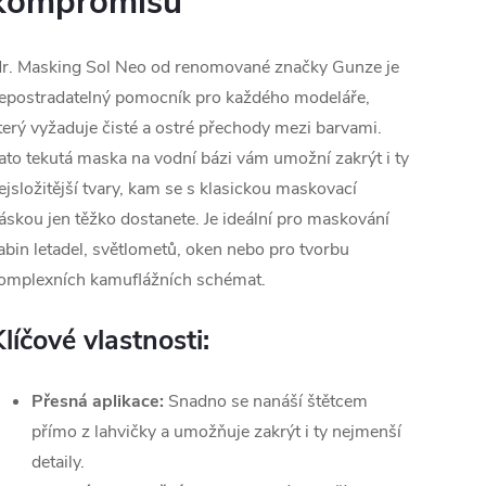
kompromisů
r. Masking Sol Neo od renomované značky Gunze je
epostradatelný pomocník pro každého modeláře,
terý vyžaduje čisté a ostré přechody mezi barvami.
ato tekutá maska na vodní bázi vám umožní zakrýt i ty
ejsložitější tvary, kam se s klasickou maskovací
áskou jen těžko dostanete. Je ideální pro maskování
abin letadel, světlometů, oken nebo pro tvorbu
omplexních kamuflážních schémat.
líčové vlastnosti:
Přesná aplikace:
Snadno se nanáší štětcem
přímo z lahvičky a umožňuje zakrýt i ty nejmenší
detaily.