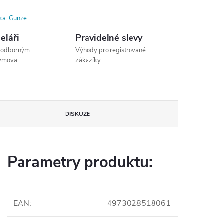
ka:
Gunze
eláři
Pravidelné slevy
s odborným
Výhody pro registrované
dymova
zákazíky
DISKUZE
Parametry produktu:
EAN
:
4973028518061