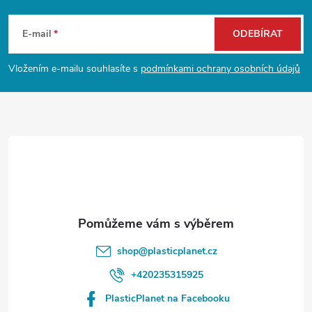
Z
á
E-mail
ODEBÍRAT
p
Vložením e-mailu souhlasíte s
podmínkami ochrany osobních údajů
a
t
í
shop
@
plasticplanet.cz
+420235315925
PlasticPlanet na Facebooku