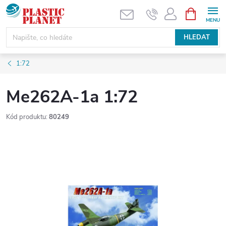
Přejít
NÁKUPNÍ
KOŠÍK
na
obsah
HLEDAT
1:72
Me262A-1a 1:72
Kód produktu:
80249