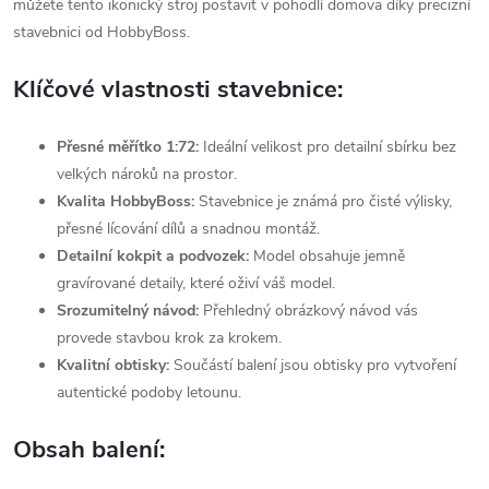
můžete tento ikonický stroj postavit v pohodlí domova díky precizní
stavebnici od HobbyBoss.
Klíčové vlastnosti stavebnice:
Přesné měřítko 1:72:
Ideální velikost pro detailní sbírku bez
velkých nároků na prostor.
Kvalita HobbyBoss:
Stavebnice je známá pro čisté výlisky,
přesné lícování dílů a snadnou montáž.
Detailní kokpit a podvozek:
Model obsahuje jemně
gravírované detaily, které oživí váš model.
Srozumitelný návod:
Přehledný obrázkový návod vás
provede stavbou krok za krokem.
Kvalitní obtisky:
Součástí balení jsou obtisky pro vytvoření
autentické podoby letounu.
Obsah balení: