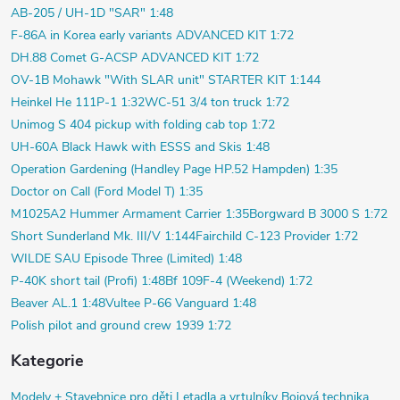
AB-205 / UH-1D "SAR" 1:48
F-86A in Korea early variants ADVANCED KIT 1:72
DH.88 Comet G-ACSP ADVANCED KIT 1:72
OV-1B Mohawk "With SLAR unit" STARTER KIT 1:144
Heinkel He 111P-1 1:32
WC-51 3/4 ton truck 1:72
Unimog S 404 pickup with folding cab top 1:72
UH-60A Black Hawk with ESSS and Skis 1:48
Operation Gardening (Handley Page HP.52 Hampden) 1:35
Doctor on Call (Ford Model T) 1:35
M1025A2 Hummer Armament Carrier 1:35
Borgward B 3000 S 1:72
Short Sunderland Mk. III/V 1:144
Fairchild C-123 Provider 1:72
WILDE SAU Episode Three (Limited) 1:48
P-40K short tail (Profi) 1:48
Bf 109F-4 (Weekend) 1:72
Beaver AL.1 1:48
Vultee P-66 Vanguard 1:48
Polish pilot and ground crew 1939 1:72
Kategorie
Modely +
Stavebnice pro děti
Letadla a vrtulníky
Bojová technika