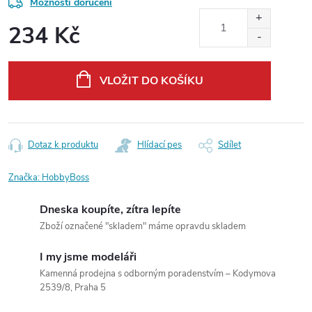
Možnosti doručení
234 Kč
Měrná
cena:
VLOŽIT DO KOŠÍKU
Dotaz k produktu
Hlídací pes
Sdílet
Značka:
HobbyBoss
Dneska koupíte, zítra lepíte
Zboží označené "skladem" máme opravdu skladem
I my jsme modeláři
Kamenná prodejna s odborným poradenstvím – Kodymova
2539/8, Praha 5