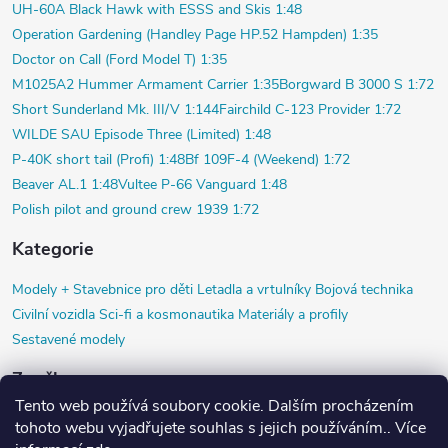
UH-60A Black Hawk with ESSS and Skis 1:48
Operation Gardening (Handley Page HP.52 Hampden) 1:35
Doctor on Call (Ford Model T) 1:35
M1025A2 Hummer Armament Carrier 1:35
Borgward B 3000 S 1:72
Short Sunderland Mk. III/V 1:144
Fairchild C-123 Provider 1:72
WILDE SAU Episode Three (Limited) 1:48
P-40K short tail (Profi) 1:48
Bf 109F-4 (Weekend) 1:72
Beaver AL.1 1:48
Vultee P-66 Vanguard 1:48
Polish pilot and ground crew 1939 1:72
Kategorie
Modely +
Stavebnice pro děti
Letadla a vrtulníky
Bojová technika
Civilní vozidla
Sci-fi a kosmonautika
Materiály a profily
Sestavené modely
Značky
Tento web používá soubory cookie. Dalším procházením
Airfix
Black Dog
Copper State Models SIA
Diorama HM
HR model
tohoto webu vyjadřujete souhlas s jejich používáním.. Více
Jach
ICM
KP Kovozávody Prostějov
Magnet Press
Precision Metals