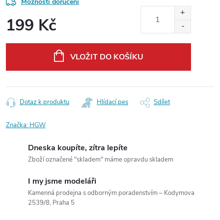
Možnosti doručení
199 Kč
Měrná
cena:
VLOŽIT DO KOŠÍKU
Dotaz k produktu
Hlídací pes
Sdílet
Značka:
HGW
Dneska koupíte, zítra lepíte
Zboží označené "skladem" máme opravdu skladem
I my jsme modeláři
Kamenná prodejna s odborným poradenstvím – Kodymova
2539/8, Praha 5