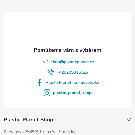
t
í
shop
@
plasticplanet.cz
+420235315925
PlasticPlanet na Facebooku
plastic_planet_shop
Plastic Planet Shop
Kodymova 2539/8, Praha 5 - Stodůlky