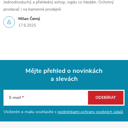
Jednodnoduchý a přehledný eshop, najdu co hledám. Ochotný
prodavač i na kamenné prodejně
Milan Černý
17.6.2025
Mějte přehled o novinkách
a slevách
Z
á
E-mail
ODEBÍRAT
p
Vložením e-mailu souhlasíte s
podmínkami ochrany osobních údajů
a