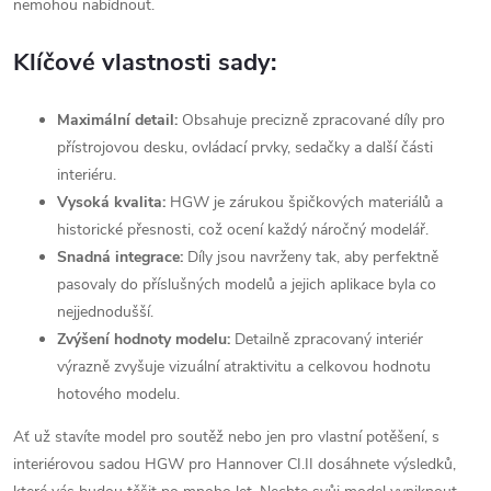
nemohou nabídnout.
Klíčové vlastnosti sady:
Maximální detail:
Obsahuje precizně zpracované díly pro
přístrojovou desku, ovládací prvky, sedačky a další části
interiéru.
Vysoká kvalita:
HGW je zárukou špičkových materiálů a
historické přesnosti, což ocení každý náročný modelář.
Snadná integrace:
Díly jsou navrženy tak, aby perfektně
pasovaly do příslušných modelů a jejich aplikace byla co
nejjednodušší.
Zvýšení hodnoty modelu:
Detailně zpracovaný interiér
výrazně zvyšuje vizuální atraktivitu a celkovou hodnotu
hotového modelu.
Ať už stavíte model pro soutěž nebo jen pro vlastní potěšení, s
interiérovou sadou HGW pro Hannover CI.II dosáhnete výsledků,