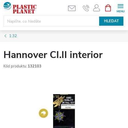
Přejít
NÁKUPNÍ
KOŠÍK
na
obsah
HLEDAT
1:32
Hannover CI.II interior
Kód produktu:
132103