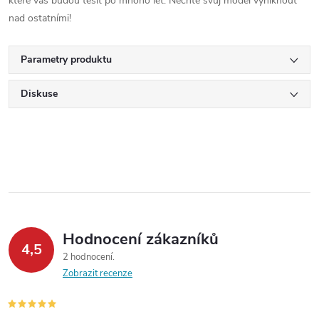
které vás budou těšit po mnoho let. Nechte svůj model vyniknout
nad ostatními!
Parametry produktu
Diskuse
Hodnocení zákazníků
4,5
2 hodnocení
Zobrazit recenze