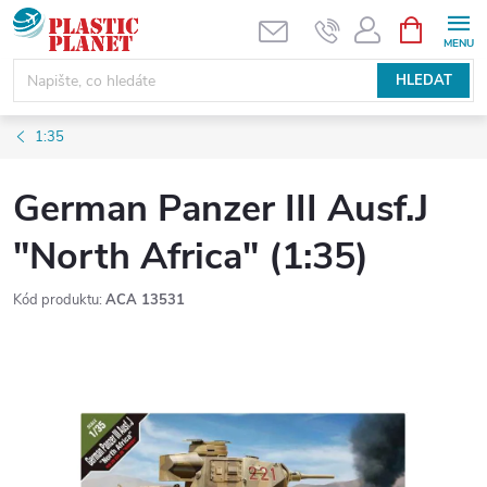
Přejít
NÁKUPNÍ
KOŠÍK
na
obsah
HLEDAT
1:35
German Panzer III Ausf.J
"North Africa" (1:35)
Kód produktu:
ACA 13531