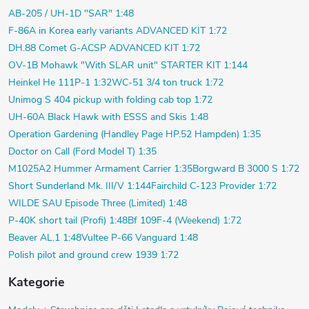
AB-205 / UH-1D "SAR" 1:48
F-86A in Korea early variants ADVANCED KIT 1:72
DH.88 Comet G-ACSP ADVANCED KIT 1:72
OV-1B Mohawk "With SLAR unit" STARTER KIT 1:144
Heinkel He 111P-1 1:32
WC-51 3/4 ton truck 1:72
Unimog S 404 pickup with folding cab top 1:72
UH-60A Black Hawk with ESSS and Skis 1:48
Operation Gardening (Handley Page HP.52 Hampden) 1:35
Doctor on Call (Ford Model T) 1:35
M1025A2 Hummer Armament Carrier 1:35
Borgward B 3000 S 1:72
Short Sunderland Mk. III/V 1:144
Fairchild C-123 Provider 1:72
WILDE SAU Episode Three (Limited) 1:48
P-40K short tail (Profi) 1:48
Bf 109F-4 (Weekend) 1:72
Beaver AL.1 1:48
Vultee P-66 Vanguard 1:48
Polish pilot and ground crew 1939 1:72
Kategorie