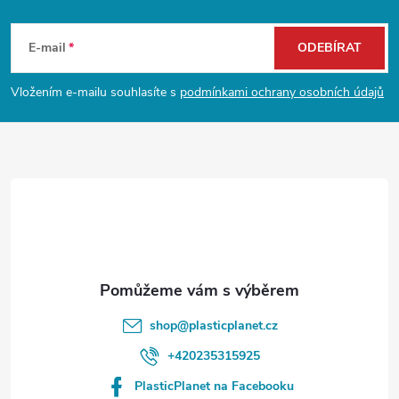
Z
á
E-mail
ODEBÍRAT
p
Vložením e-mailu souhlasíte s
podmínkami ochrany osobních údajů
a
t
í
shop
@
plasticplanet.cz
+420235315925
PlasticPlanet na Facebooku