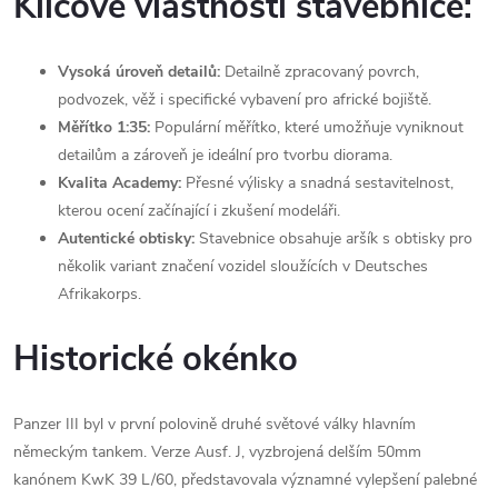
Klíčové vlastnosti stavebnice:
Vysoká úroveň detailů:
Detailně zpracovaný povrch,
podvozek, věž i specifické vybavení pro africké bojiště.
Měřítko 1:35:
Populární měřítko, které umožňuje vyniknout
detailům a zároveň je ideální pro tvorbu diorama.
Kvalita Academy:
Přesné výlisky a snadná sestavitelnost,
kterou ocení začínající i zkušení modeláři.
Autentické obtisky:
Stavebnice obsahuje aršík s obtisky pro
několik variant značení vozidel sloužících v Deutsches
Afrikakorps.
Historické okénko
Panzer III byl v první polovině druhé světové války hlavním
německým tankem. Verze Ausf. J, vyzbrojená delším 50mm
kanónem KwK 39 L/60, představovala významné vylepšení palebné