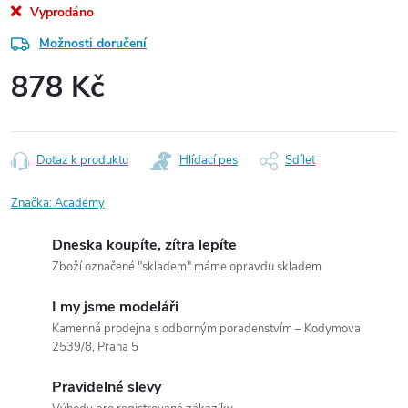
Vyprodáno
Možnosti doručení
878 Kč
Měrná
cena:
Dotaz k produktu
Hlídací pes
Sdílet
Značka:
Academy
Dneska koupíte, zítra lepíte
Zboží označené "skladem" máme opravdu skladem
I my jsme modeláři
Kamenná prodejna s odborným poradenstvím – Kodymova
2539/8, Praha 5
Pravidelné slevy